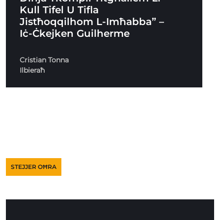
Kull Tifel U Tifla
Jistħoqqilhom L-Imħabba” –
Iċ-Ċkejken Guilherme
Cristian Tonna
Ilbieraħ
STEJJER OĦRA