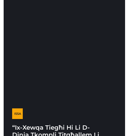
ISSA
“Ix-Xewqa Tiegħi Hi Li D-
Dinja Tkompli Titgħallem Li