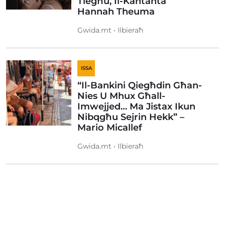
Tiegħu, Il-Kantanta
Hannah Theuma
Gwida.mt • Ilbieraħ
ISSA
“Il-Bankini Qiegħdin Għan-
Nies U Mhux Għall-
Imwejjed… Ma Jistax Ikun
Nibqgħu Sejrin Hekk” –
Mario Micallef
Gwida.mt • Ilbieraħ