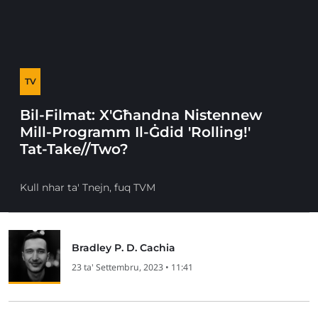
TV
Bil-Filmat: X'Għandna Nistennew
Mill-Programm Il-Ġdid 'Rolling!'
Tat-Take//Two?
Kull nhar ta' Tnejn, fuq TVM
Bradley P. D. Cachia
23 ta' Settembru, 2023 • 11:41