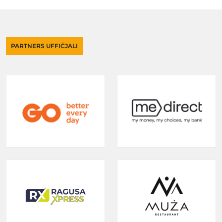
PARTNERS UFFIĊJALI