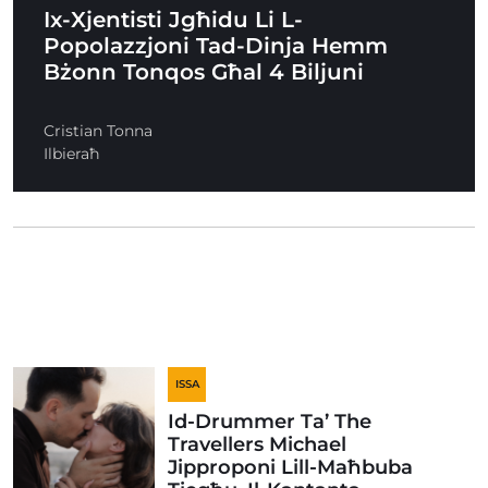
Ix-Xjentisti Jgħidu Li L-
Popolazzjoni Tad-Dinja Hemm
Bżonn Tonqos Għal 4 Biljuni
Cristian Tonna
Ilbieraħ
ISSA
Id-Drummer Ta’ The
Travellers Michael
Jipproponi Lill-Maħbuba