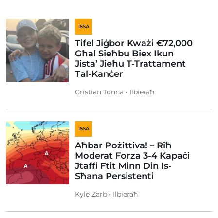
ISSA
Tifel Jiġbor Kważi €72,000
Għal Sieħbu Biex Ikun
Jista’ Jieħu T-Trattament
Tal-Kanċer
Cristian Tonna • Ilbieraħ
ISSA
Aħbar Pożittiva! – Riħ
Moderat Forza 3-4 Kapaċi
Jtaffi Ftit Minn Din Is-
Sħana Persistenti
Kyle Zarb • Ilbieraħ