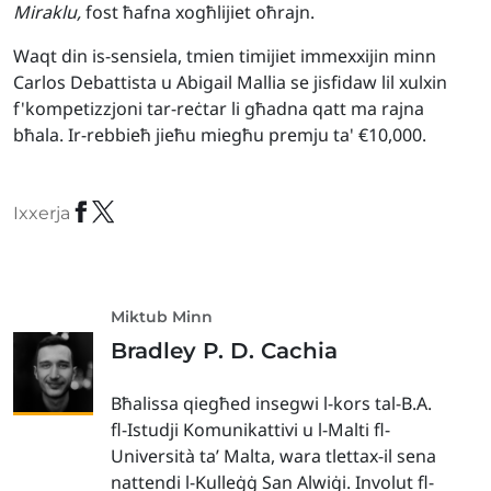
Miraklu,
fost ħafna xogħlijiet oħrajn.
Waqt din is-sensiela, tmien timijiet immexxijin minn
Carlos Debattista u Abigail Mallia se jisfidaw lil xulxin
f'kompetizzjoni tar-reċtar li għadna qatt ma rajna
bħala. Ir-rebbieħ jieħu miegħu premju ta' €10,000.
Ixxerja
Miktub Minn
Bradley P. D. Cachia
Bħalissa qiegħed insegwi l-kors tal-B.A.
fl-Istudji Komunikattivi u l-Malti fl-
Università ta’ Malta, wara tlettax-il sena
nattendi l-Kulleġġ San Alwiġi. Involut fl-