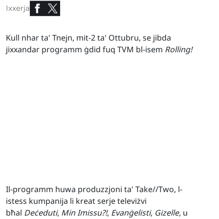
Ixxerja
Kull nhar ta' Tnejn, mit-2 ta' Ottubru, se jibda
jixxandar programm ġdid fuq TVM bl-isem
Rolling!
Il-programm huwa produzzjoni ta' Take//Two, l-
istess kumpanija li kreat serje televiżvi
bħal
Deċeduti
,
Min Imissu?!
,
Evanġelisti
,
Gizelle,
u