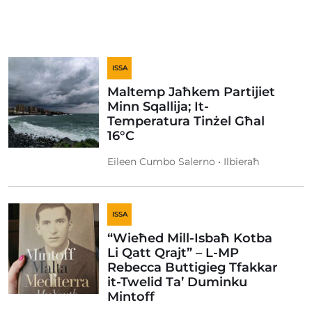
ISSA
Maltemp Jaħkem Partijiet
Minn Sqallija; It-
Temperatura Tinżel Għal
16°C
Eileen Cumbo Salerno • Ilbieraħ
ISSA
“Wieħed Mill-Isbaħ Kotba
Li Qatt Qrajt” – L-MP
Rebecca Buttigieg Tfakkar
it-Twelid Ta’ Duminku
Mintoff