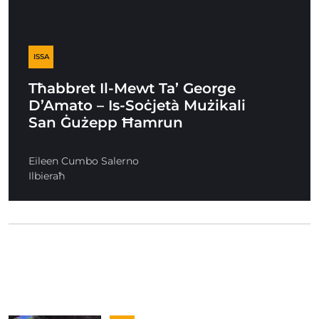
ISSA
Tħabbret Il-Mewt Ta’ George
D’Amato – Is-Soċjetà Mużikali
San Ġużepp Ħamrun
Eileen Cumbo Salerno
Ilbieraħ