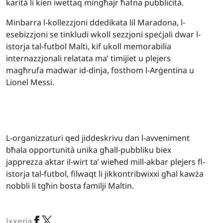
karità li kien iwettaq mingħajr ħafna pubbliċità.
Minbarra l-kollezzjoni ddedikata lil Maradona, l-
esebizzjoni se tinkludi wkoll sezzjoni speċjali dwar l-
istorja tal-futbol Malti, kif ukoll memorabilia
internazzjonali relatata ma’ timijiet u plejers
magħrufa madwar id-dinja, fosthom l-Arġentina u
Lionel Messi.
L-organizzaturi qed jiddeskrivu dan l-avveniment
bħala opportunità unika għall-pubbliku biex
japprezza aktar il-wirt ta’ wieħed mill-akbar plejers fl-
istorja tal-futbol, filwaqt li jikkontribwixxi għal kawża
nobbli li tgħin bosta familji Maltin.
Ixxerja