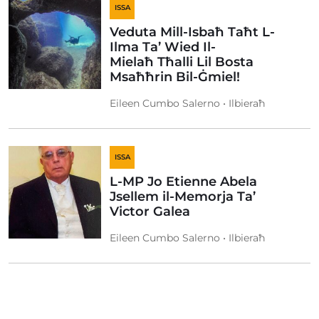
ISSA
Veduta Mill-Isbaħ Taħt L-
Ilma Ta’ Wied Il-
Mielaħ Tħalli Lil Bosta
Msaħħrin Bil-Ġmiel!
Eileen Cumbo Salerno • Ilbieraħ
ISSA
L-MP Jo Etienne Abela
Jsellem il-Memorja Ta’
Victor Galea
Eileen Cumbo Salerno • Ilbieraħ