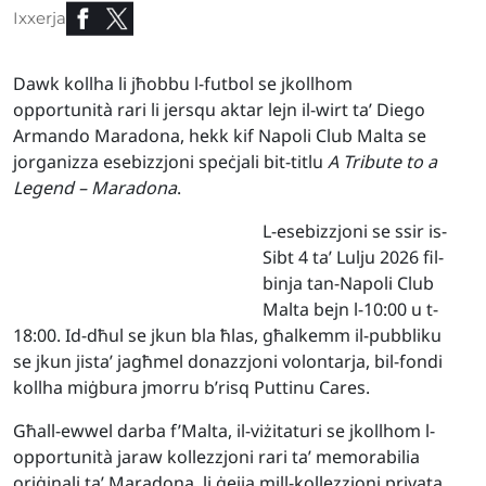
Ixxerja
Dawk kollha li jħobbu l-futbol se jkollhom
opportunità rari li jersqu aktar lejn il-wirt ta’ Diego
Armando Maradona, hekk kif Napoli Club Malta se
jorganizza esebizzjoni speċjali bit-titlu
A Tribute to a
Legend – Maradona
.
L-esebizzjoni se ssir is-
Sibt 4 ta’ Lulju 2026 fil-
binja tan-Napoli Club
Malta bejn l-10:00 u t-
18:00. Id-dħul se jkun bla ħlas, għalkemm il-pubbliku
se jkun jista’ jagħmel donazzjoni volontarja, bil-fondi
kollha miġbura jmorru b’risq Puttinu Cares.
Għall-ewwel darba f’Malta, il-viżitaturi se jkollhom l-
opportunità jaraw kollezzjoni rari ta’ memorabilia
oriġinali ta’ Maradona, li ġejja mill-kollezzjoni privata