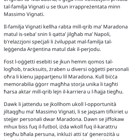
tal-familja Vignati u se tkun irrappreżentata minn
Massimo Vignati.
Il-familja Vignati kellha rabta mill-qrib ma’ Maradona
matul is-seba’ snin li qatta’ jilgħab ma’ Napoli,
b’relazzjoni speċjali li żviluppat mal-familja tal-
leġġenda Arġentina matul dak il-perjodu.
Fost l-oġġetti esebiti se jkun hemm qomos tal-
logħob, tracksuits, żraben u diversi oġġetti personali
oħra li kienu jappartjenu lil Maradona. Kull biċċa
memorabilia ġġorr magħha storja unika li tagħti
ħarsa aktar mill-qrib lejn il-karriera u l-ħajja tiegħu.
Dawk li jattendu se jkollhom ukoll l-opportunità
jiltaqgħu ma’ Massimo Vignati, li se jaqsam tifkiriet u
stejjer personali dwar Maradona. Dawn se jiffokaw
mhux biss fuq il-futbol, iżda wkoll fuq il-karattru
tiegħu bħala persuna, inklużi atti ta’ ġenerożità u