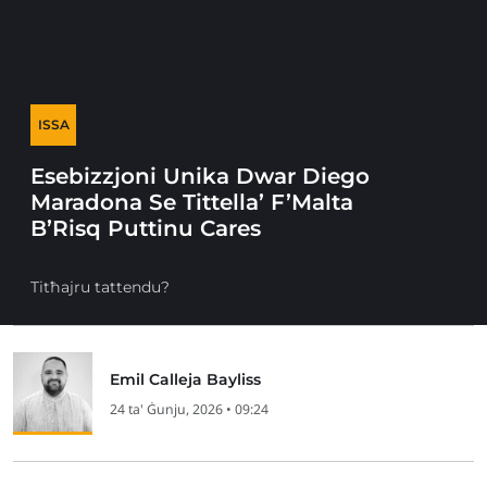
ISSA
Esebizzjoni Unika Dwar Diego
Maradona Se Tittella’ F’Malta
B’Risq Puttinu Cares
Titħajru tattendu?
Emil Calleja Bayliss
24 ta' Ġunju, 2026 • 09:24