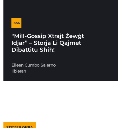
ISSA
“Mill-Gossip Xtrajt Żewġt
Idjar” – Storja Li Qajmet
Dibattitu Sħiħ!
Eileen Cumbo Salerno
Ilbieraħ
STEJJER OĦRA