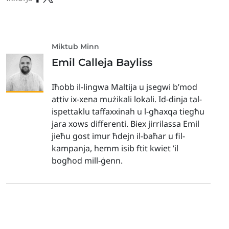
Miktub Minn
Emil Calleja Bayliss
Iħobb il-lingwa Maltija u jsegwi b’mod
attiv ix-xena mużikali lokali. Id-dinja tal-
ispettaklu taffaxxinah u l-għaxqa tiegħu
jara xows differenti. Biex jirrilassa Emil
jieħu gost imur ħdejn il-baħar u fil-
kampanja, hemm isib ftit kwiet ’il
bogħod mill-ġenn.