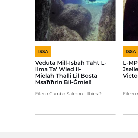
ISSA
ISSA
Veduta Mill-Isbaħ Taħt L-
L-MP
Ilma Ta’ Wied Il-
Jsell
Mielaħ Tħalli Lil Bosta
Vict
Msaħħrin Bil-Ġmiel!
Eileen Cumbo Salerno • Ilbieraħ
Eileen