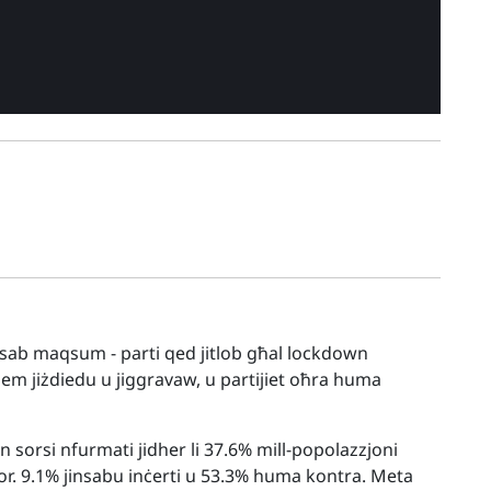
insab maqsum - parti qed jitlob għal lockdown
jem jiżdiedu u jiggravaw, u partijiet oħra huma
inn sorsi nfurmati jidher li 37.6% mill-popolazzjoni
ħor. 9.1% jinsabu inċerti u 53.3% huma kontra. Meta