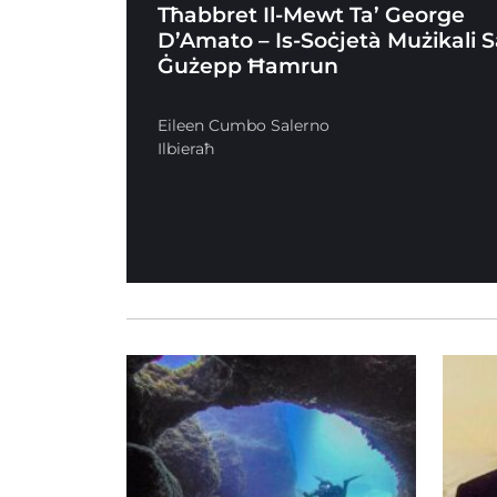
Tħabbret Il-Mewt Ta’ George
D’Amato – Is-Soċjetà Mużikali 
Ġużepp Ħamrun
Eileen Cumbo Salerno
Ilbieraħ