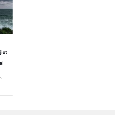
iet
al
ħ