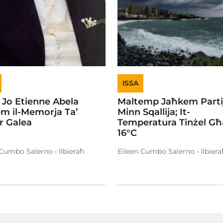
ISSA
 Jo Etienne Abela
Maltemp Jaħkem Partij
em il-Memorja Ta’
Minn Sqallija; It-
or Galea
Temperatura Tinżel Għ
16°C
 Cumbo Salerno • Ilbieraħ
Eileen Cumbo Salerno • Ilbiera