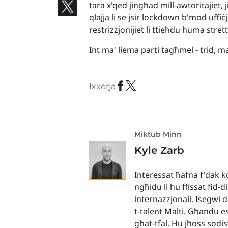
tara x'qed jingħad mill-awtoritajiet, 
qlajja li se jsir lockdown b'mod uffi
restrizzjonijiet li ttieħdu huma strett
Int ma' liema parti tagħmel - trid, 
Ixxerja
Miktub Minn
Kyle Zarb
Interessat ħafna f'dak ko
ngħidu li hu ffissat fid-d
internazzjonali. Isegwi 
t-talent Malti. Għandu es
għat-tfal. Hu jħoss sodis