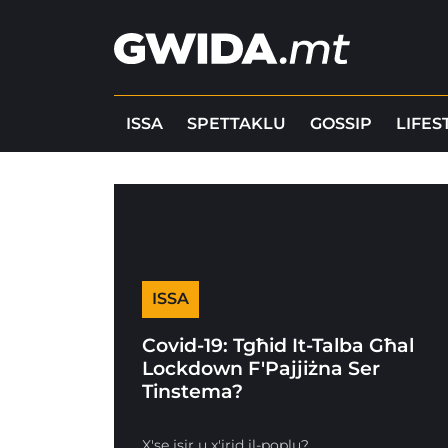
ISSA
SPETTAKLU
GOSSIP
LIFES
ISSA
Covid-19: Tgħid It-Talba Għal
Lockdown F'Pajjiżna Ser
Tinstema?
X'se jsir u x'irid il-poplu?