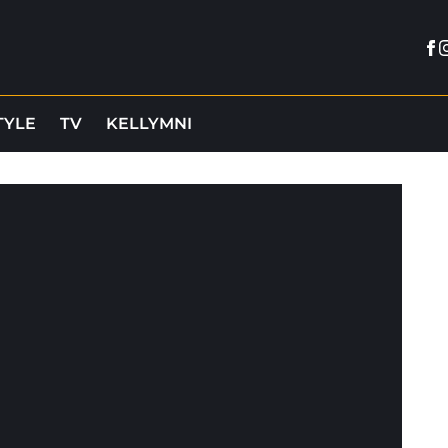
Fa
I
TYLE
TV
KELLYMNI