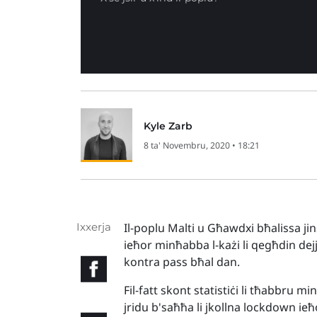
Kyle Zarb
8 ta' Novembru, 2020 • 18:21
Ixxerja
Il-poplu Malti u Għawdxi bħalissa j
ieħor minħabba l-każi li qegħdin dej
kontra pass bħal dan.
Fil-fatt skont statistiċi li tħabbru m
jridu b'saħħa li jkollna lockdown ie