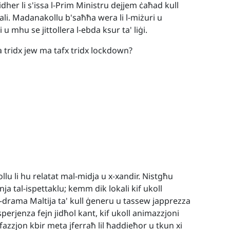
jidher li s'issa l-Prim Ministru dejjem ċaħad kull
ċjali. Madanakollu b'saħħa wera li l-miżuri u
i u mhu se jittollera l-ebda ksur ta' liġi.
ma tridx jew ma tafx tridx lockdown?
llu li hu relatat mal-midja u x-xandir. Nistgħu
inja tal-ispettaklu; kemm dik lokali kif ukoll
d-drama Maltija ta' kull ġeneru u tassew japprezza
perjenza fejn jidħol kant, kif ukoll animazzjoni
fazzjon kbir meta jferraħ lil ħaddieħor u tkun xi