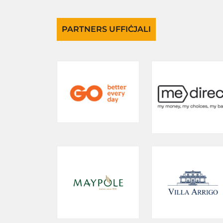
PARTNERS UFFIĊJALI