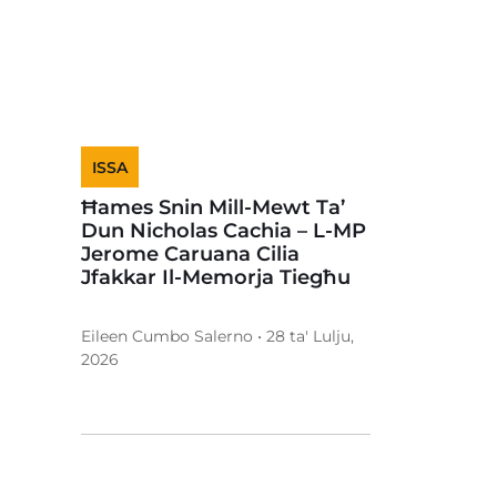
ISSA
Ħames Snin Mill-Mewt Ta’
Dun Nicholas Cachia – L-MP
Jerome Caruana Cilia
Jfakkar Il-Memorja Tiegħu
Eileen Cumbo Salerno • 28 ta' Lulju,
2026