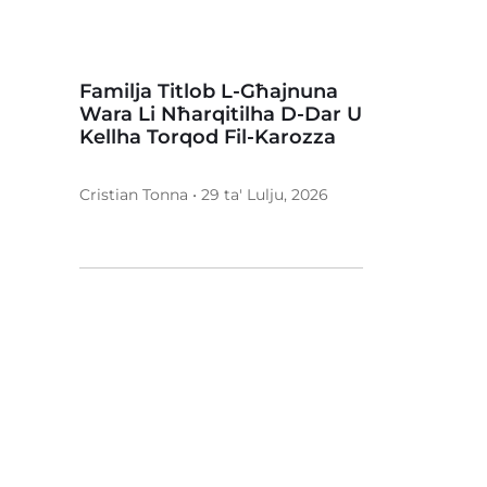
Familja Titlob L-Għajnuna
Wara Li Nħarqitilha D-Dar U
Kellha Torqod Fil-Karozza
Cristian Tonna • 29 ta' Lulju, 2026