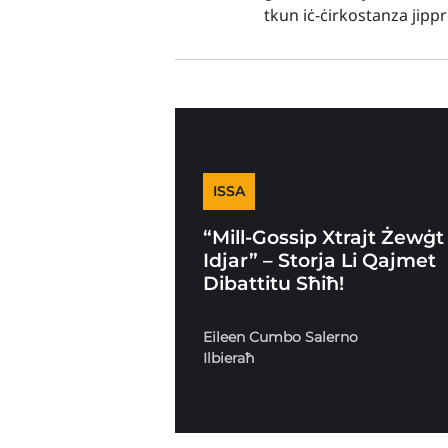
tkun iċ-ċirkostanza jip
ISSA
“Mill-Gossip Xtrajt Żewġt
Idjar” – Storja Li Qajmet
Dibattitu Sħiħ!
Eileen Cumbo Salerno
Ilbieraħ