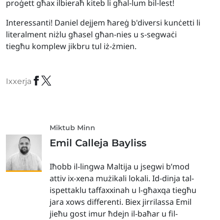
proġett għax ilbieraħ kiteb li għal-lum bil-lest!
Interessanti! Daniel dejjem ħareġ b'diversi kunċetti li
literalment niżlu għasel għan-nies u s-segwaċi
tiegħu komplew jikbru tul iż-żmien.
Ixxerja
Miktub Minn
Emil Calleja Bayliss
Iħobb il-lingwa Maltija u jsegwi b’mod
attiv ix-xena mużikali lokali. Id-dinja tal-
ispettaklu taffaxxinah u l-għaxqa tiegħu
jara xows differenti. Biex jirrilassa Emil
jieħu gost imur ħdejn il-baħar u fil-