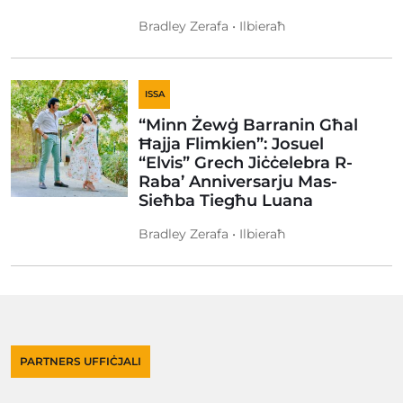
Bradley Zerafa • Ilbieraħ
ISSA
“Minn Żewġ Barranin Għal
Ħajja Flimkien”: Josuel
“Elvis” Grech Jiċċelebra R-
Raba’ Anniversarju Mas-
Sieħba Tiegħu Luana
Bradley Zerafa • Ilbieraħ
PARTNERS UFFIĊJALI