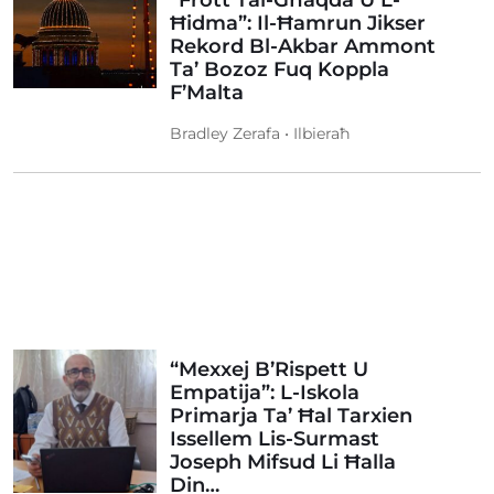
“Frott Tal-Għaqda U L-
Ħidma”: Il-Ħamrun Jikser
Rekord Bl-Akbar Ammont
Ta’ Bozoz Fuq Koppla
F’Malta
Bradley Zerafa • Ilbieraħ
“Mexxej B’Rispett U
Empatija”: L-Iskola
Primarja Ta’ Ħal Tarxien
Issellem Lis-Surmast
Joseph Mifsud Li Ħalla
Din…