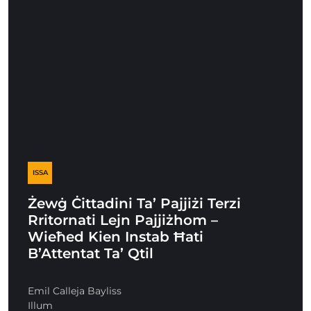
ISSA
Żewġ Ċittadini Ta’ Pajjiżi Terzi
Rritornati Lejn Pajjiżhom –
Wieħed Kien Instab Ħati
B’Attentat Ta’ Qtil
Emil Calleja Bayliss
Illum