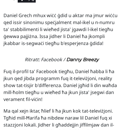
Daniel Grech mhux wiċċ ġdid u aktar ma jmur wiċċu
qed issir sinonimu speċjalment mal-ikel u n-numru
ta' stabbilimenti li wieħed jista' jgawdi l-ikel tiegħu
ġewwa pajjiżna. Issa jidher li Daniel ħa jkompli
jkabbar is-segwaċi tiegħu b'esperjenza ġdida!
Ritratt: Facebook /
Danny Breezy
Fuq il-profil ta' Facebook tiegħu, Daniel ħabba li ħa
jkun qed jibda programm fuq it-televiżjoni, reality
show tat-tisjir b'differenza. Daniel jgħid li din waħda
mill-ħolm tiegħu u wieħed ħa jkun jista' jsegwi dan
verament fil-viċin!
Ma qal xejn iktar, ħlief li ħa jkun kok tat-televiżjoni.
Tgħid mill-Ħarifa ħa nibdew naraw lil Daniel fuq xi
stazzjoni lokali. Jidher li għaddejjin jiffilmjaw dan il-