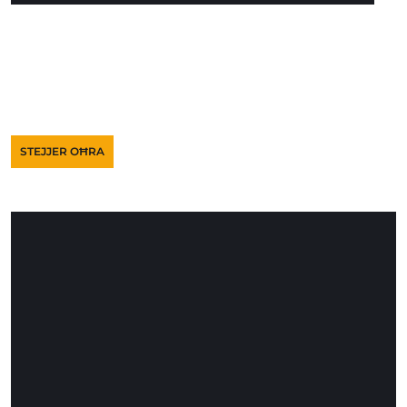
STEJJER OĦRA