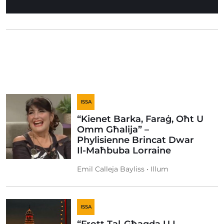
ISSA
“Kienet Barka, Faraġ, Oħt U
Omm Għalija” –
Phylisienne Brincat Dwar
Il-Maħbuba Lorraine
Emil Calleja Bayliss • Illum
ISSA