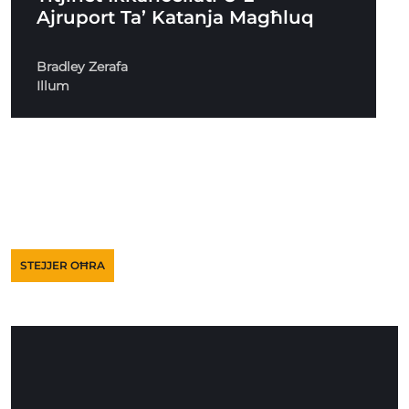
Ajruport Ta’ Katanja Magħluq
Bradley Zerafa
Illum
STEJJER OĦRA