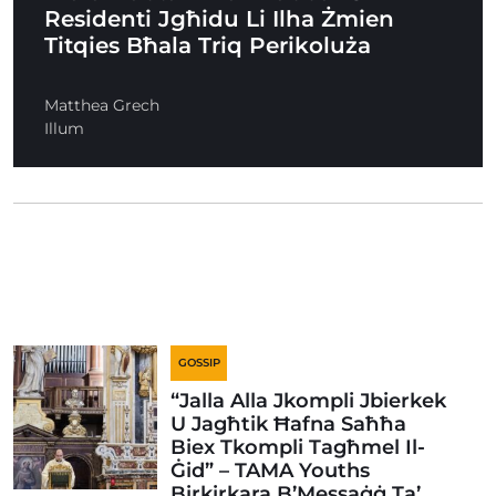
Residenti Jgħidu Li Ilha Żmien
Titqies Bħala Triq Perikoluża
Matthea Grech
Illum
GOSSIP
“Jalla Alla Jkompli Jbierkek
U Jagħtik Ħafna Saħħa
Biex Tkompli Tagħmel Il-
Ġid” – TAMA Youths
Birkirkara B’Messaġġ Ta’…