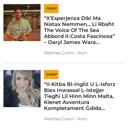
GOSSIP
“X’Esperjenza Dik! Ma
Nistax Nemmen… Li Rbaħt
The Voice Of The Sea
Abbord Il-Costa Fascinosa”
– Daryl James Wara…
Matthea Grech • Illum
GOSSIP
“Il-Kitba Bl-Ingliż U L-Isforz
Biex Inwassal L-Istejjer
Tiegħi Lil Hinn Minn Malta,
Kienet Avventura
Kompletament Ġdida…
Matthea Grech • Illum