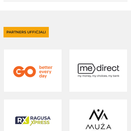
PARTNERS UFFIĊJALI