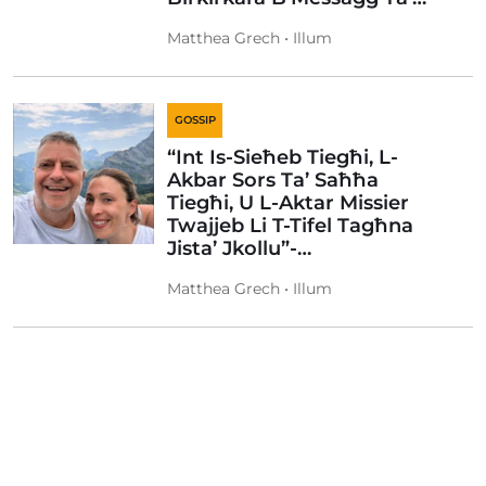
Matthea Grech • Illum
GOSSIP
“Int Is-Sieħeb Tiegħi, L-
Akbar Sors Ta’ Saħħa
Tiegħi, U L-Aktar Missier
Twajjeb Li T-Tifel Tagħna
Jista’ Jkollu”-…
Matthea Grech • Illum