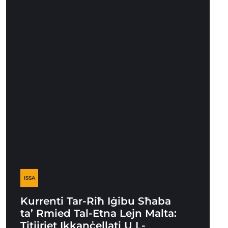
ISSA
Kurrenti Tar-Riħ Iġibu Sħaba
ta’ Rmied Tal-Etna Lejn Malta:
Titjiriet Ikkanċellati U L-