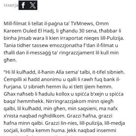
Ixxerja
Mill-filmat li tellat il-paġna ta’ TVMnews, Omm
Kareem Ouled El Hadj, li għandu 30 sena, tħabbar li
binha jinsab wara li kien irraportat nieqes lill-Pulizija.
Tania tidher tassew emozzjonatha f'dan il-filmat u
tħalli dan il-messaġġ ta' ringrazzjament lil kull min
għen.
“Hi lil kulħadd, il-ħanin Alla sema’ talbi, it-tifel sibnieh.
Ċempilli xi ħadd anonimu u qalli li rawh fuq bank il-
Furjana. U sibnieh hemm ilu xi tlett ijiem hemm.
Għax naħseb li ħadulu kollox u spiċċa b’xejn u spiċċa
baqa’ hemmhekk. Nirringrazzjakom minn qiegħ
qalbi, lil kulħadd, min għen, min saqsieni, ma nafx
x’nista naqbad ngħidilkom. Grazzi ħafna, grazzi
ħafna minn qalbi. Grazzi lin-nies, lill-pulizija, lill-medja
soċjali, kollha kemm huma. Jekk naqbad insemmi