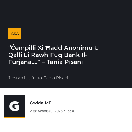
ISSA
“Ċempilli Xi Ħadd Anonimu U
Qalli Li Rawh Fuq Bank Il-
Furjana….” – Tania Pisani
Jinstab it-tifel ta' Tania Pisani
Gwida MT
2 ta' Awwissu, 2025 • 19:30