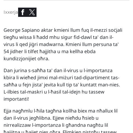
Ixxerja
George Sapiano aktar kmieni llum fuq il-mezzi soċjali
tiegħu wissa li ħadd mhu sigur fid-dawl ta' dan il-
virus li qed jiġri madwarna. Kmieni llum persuna ta'
54 jidher li tilfet ħajjitha u ma kellha ebda
kundizzjonijiet oħra.
Dan jurina s-saħħa ta' dan il-virus u l-importanza
kbira li wieħed jimxi mal-miżuri tad-dipartiment tas-
saħħa u fejn jista' jevita kull tip ta' kuntatt man-nies.
L-ilbies tal-maskri u l-ħasil tal-idejn hu tassew
importanti!
Ejja nagħmlu l-ħila tagħna kollha biex ma nħallux lil
dan il-virus jegħlibna. Ejjew nieħdu ħsieb u
nirrealizzaw l-importanza li għandna nagħtu lil
ħajjitna u ħajjet nies oħra. Flimkien nistgħu tassew