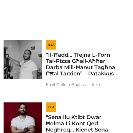
ISSA
“Il-Ħadd… Tfejna L-Forn
Tal-Pizza Għall-Aħħar
Darba Mill-Ħanut Tagħna
f’Ħal Tarxien” – Patakkus
Emil Calleja Bayliss • Illum
ISSA
“Sena Ilu Ktibt Dwar
Ħolma Li Kont Qed
Negħreq… Kienet Sena