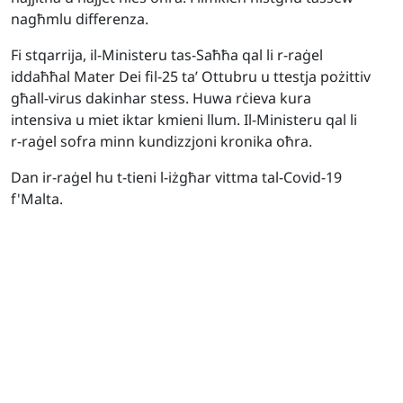
nagħmlu differenza.
Fi stqarrija, il-Ministeru tas-Saħħa qal li r-raġel
iddaħħal Mater Dei fil-25 ta’ Ottubru u ttestja pożittiv
għall-virus dakinhar stess. Huwa rċieva kura
intensiva u miet iktar kmieni llum. Il-Ministeru qal li
r-raġel sofra minn kundizzjoni kronika oħra.
Dan ir-raġel hu t-tieni l-iżgħar vittma tal-Covid-19
f'Malta.