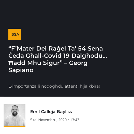
ISSA
“F’Mater Dei Raġel Ta’ 54 Sena
Ċeda Għall-Covid 19 Dalgħodu…
Ħadd Mhu Sigur” – Georg
Sapiano
L-importanza li noqogħdu attenti hija kbira!
Emil Calleja Bayliss
5 ta' Novembru, 2020 • 13:43