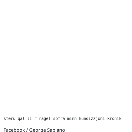
steru qal li r-raġel sofra minn kundizzjoni kronika oħ
Facebook / George Sapiano