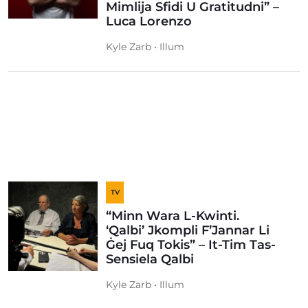
Mimlija Sfidi U Gratitudni” –
Luca Lorenzo
Kyle Zarb • Illum
TV
“Minn Wara L-Kwinti.
‘Qalbi’ Jkompli F’Jannar Li
Ġej Fuq Tokis” – It-Tim Tas-
Sensiela Qalbi
Kyle Zarb • Illum