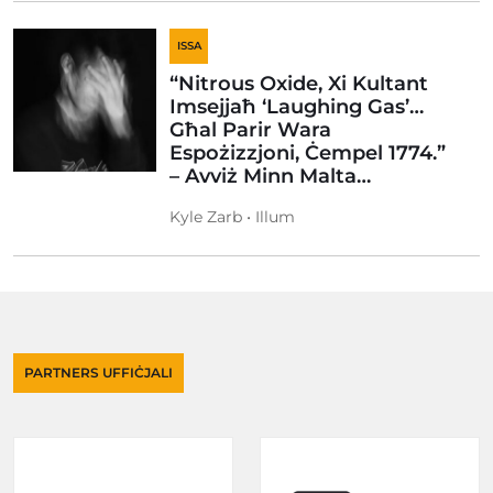
ISSA
“Nitrous Oxide, Xi Kultant
Imsejjaħ ‘Laughing Gas’…
Għal Parir Wara
Espożizzjoni, Ċempel 1774.”
– Avviż Minn Malta…
Kyle Zarb • Illum
PARTNERS UFFIĊJALI