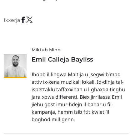
Ixxerja
Miktub Minn
Emil Calleja Bayliss
Iħobb il-lingwa Maltija u jsegwi b’mod
attiv ix-xena mużikali lokali. Id-dinja tal-
ispettaklu taffaxxinah u l-għaxqa tiegħu
jara xows differenti. Biex jirrilassa Emil
jieħu gost imur ħdejn il-baħar u fil-
kampanja, hemm isib ftit kwiet ’il
bogħod mill-ġenn.