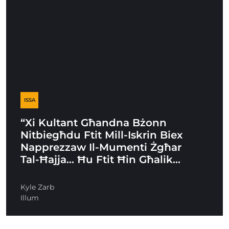
ISSA
“Xi Kultant Għandna Bżonn
Nitbiegħdu Ftit Mill-Iskrin Biex
Napprezzaw Il-Mumenti Żgħar
Tal-Ħajja… Ħu Ftit Ħin Għalik…
Kyle Zarb
Illum