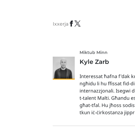
Ixxerja
Miktub Minn
Kyle Zarb
Interessat ħafna f'dak ko
ngħidu li hu ffissat fid-d
internazzjonali. Isegwi 
t-talent Malti. Għandu es
għat-tfal. Hu jħoss sodis
tkun iċ-ċirkostanza jip