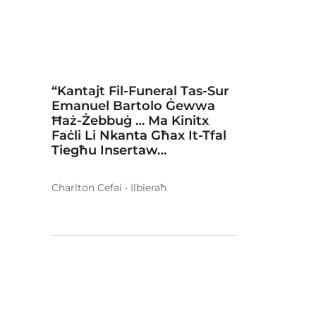
“Kantajt Fil-Funeral Tas-Sur
Emanuel Bartolo Ġewwa
Ħaż-Żebbuġ … Ma Kinitx
Faċli Li Nkanta Għax It-Tfal
Tiegħu Insertaw…
Charlton Cefai • Ilbieraħ