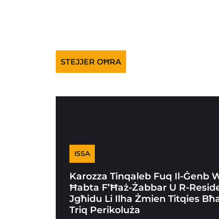
STEJJER OĦRA
ISSA
Karozza Tinqaleb Fuq Il-Ġenb 
Ħabta F’Ħaż-Żabbar U R-Reside
Jgħidu Li Ilha Żmien Titqies Bħ
Triq Perikoluża