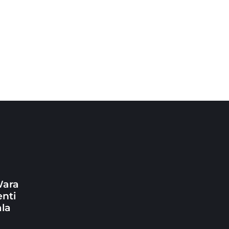
Wara
nti
ala