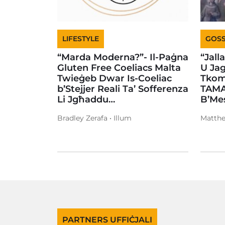
LIFESTYLE
GOSS
“Marda Moderna?”- Il-Paġna
“Jall
Gluten Free Coeliacs Malta
U Ja
Twieġeb Dwar Is-Coeliac
Tkomp
b’Stejjer Reali Ta’ Sofferenza
TAMA
Li Jgħaddu…
B’Me
Bradley Zerafa • Illum
Matthe
PARTNERS UFFIĊJALI