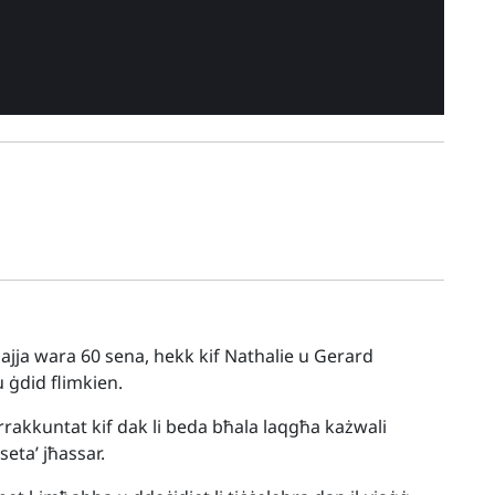
ajja wara 60 sena, hekk kif Nathalie u Gerard
u ġdid flimkien.
 rrakkuntat kif dak li beda bħala laqgħa każwali
seta’ jħassar.