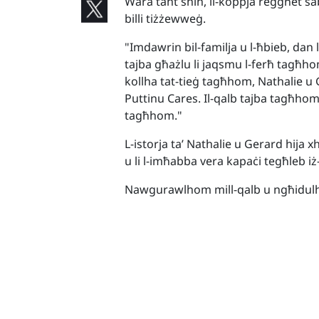
Wara tant snin, il-koppja reġgħet sab
billi tiżżewweġ.
"Imdawrin bil-familja u l-ħbieb, dan
tajba għażlu li jaqsmu l-ferħ tagħh
kollha tat-tieġ tagħhom, Nathalie u 
Puttinu Cares. Il-qalb tajba tagħhom 
tagħhom."
L-istorja ta’ Nathalie u Gerard hija x
u li l-imħabba vera kapaċi tegħleb i
Nawgurawlhom mill-qalb u ngħidulh