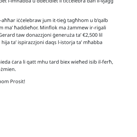
et l-imħabba u ddeċidiet li tiċċelebra dan il-vjaġġ
 l-aħħar iċċelebraw jum it-tieġ tagħhom u b’qalb
om ma’ ħaddieħor. Minflok ma żammew ir-rigali
Gerard taw donazzjoni ġeneruża ta’ €2,500 lil
hija ta’ ispirazzjoni daqs l-istorja ta’ mħabba
hieda ċara li qatt mhu tard biex wieħed isib il-ferħ,
ż-żmien.
om Prosit!