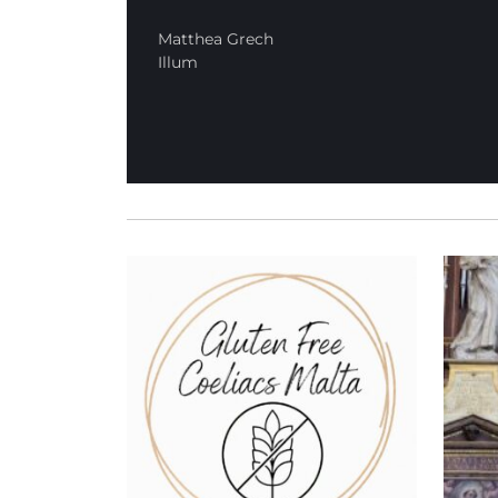
Matthea Grech
Illum