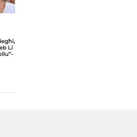
-
iegħi,
eb Li
ollu”-