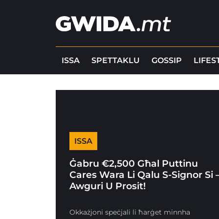
ISSA
SPETTAKLU
GOSSIP
LIFES
ISSA
Ġabru €2,500 Għal Puttinu
Cares Wara Li Qalu S-Signor Si 
Awguri U Prosit!
Okkażjoni speċjali li ħarġet minnha