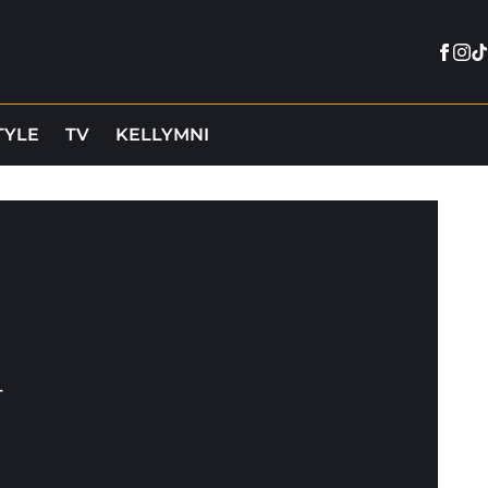
Face
Ins
Ti
TYLE
TV
KELLYMNI
–