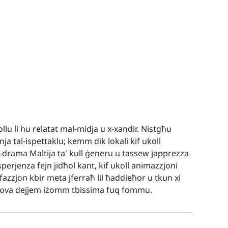
llu li hu relatat mal-midja u x-xandir. Nistgħu
inja tal-ispettaklu; kemm dik lokali kif ukoll
d-drama Maltija ta' kull ġeneru u tassew japprezza
perjenza fejn jidħol kant, kif ukoll animazzjoni
fazzjon kbir meta jferraħ lil ħaddieħor u tkun xi
prova dejjem iżomm tbissima fuq fommu.