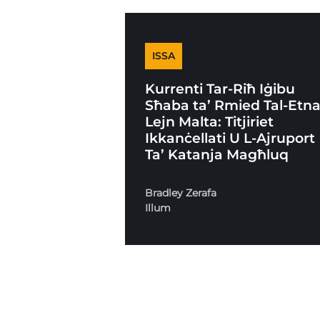
ISSA
Kurrenti Tar-Riħ Iġibu
Sħaba ta’ Rmied Tal-Etn
Lejn Malta: Titjiriet
Ikkanċellati U L-Ajruport
Ta’ Katanja Magħluq
Bradley Zerafa
Illum