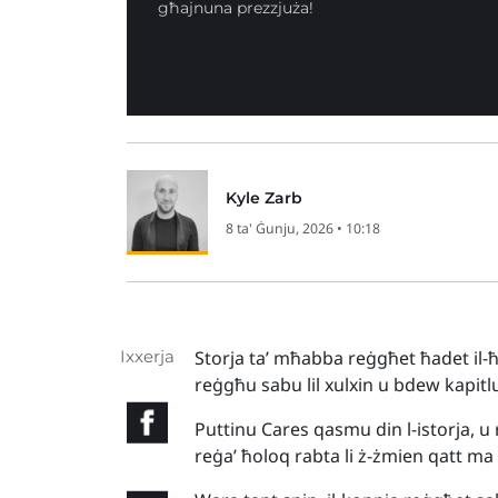
għajnuna prezzjuża!
Kyle Zarb
8 ta' Ġunju, 2026 • 10:18
Ixxerja
Storja ta’ mħabba reġgħet ħadet il-ħ
reġgħu sabu lil xulxin u bdew kapitl
Puttinu Cares qasmu din l-istorja, u
reġa’ ħoloq rabta li ż-żmien qatt ma 