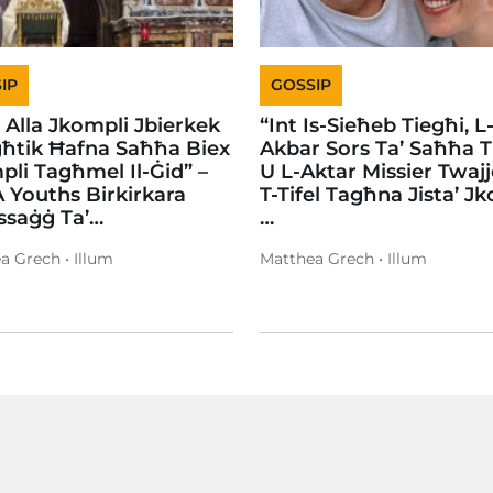
IP
GOSSIP
a Alla Jkompli Jbierkek
“Int Is-Sieħeb Tiegħi, L
għtik Ħafna Saħħa Biex
Akbar Sors Ta’ Saħħa T
li Tagħmel Il-Ġid” –
U L-Aktar Missier Twajj
 Youths Birkirkara
T-Tifel Tagħna Jista’ Jk
ssaġġ Ta’…
…
a Grech • Illum
Matthea Grech • Illum