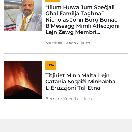
“Illum Huwa Jum Speċjali
Għal Familja Tagħna” –
Nicholas John Borg Bonaci
B’Messaġġ Mimli Affezzjoni
Lejn Żewġ Membri…
Matthea Grech • Illum
ISSA
Titjiriet Minn Malta Lejn
Catania Sospiżi Minħabba
L-Eruzzjoni Tal-Etna
Bernard Xuereb • Illum