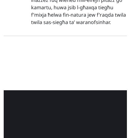
kamartu, huwa jsib l-għaxqa tiegħu
f’mixja ħelwa fin-natura jew f’raqda twila
twila sas-siegħa ta’ waranofsinhar.