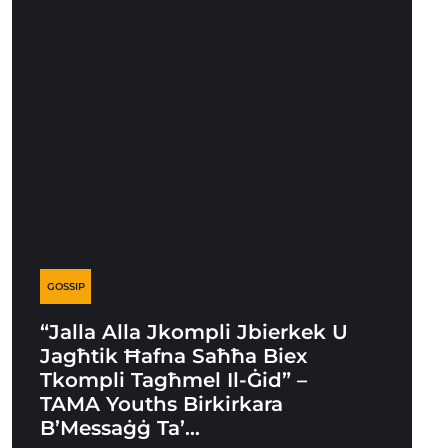
GOSSIP
“Jalla Alla Jkompli Jbierkek U
Jagħtik Ħafna Saħħa Biex
Tkompli Tagħmel Il-Ġid” –
TAMA Youths Birkirkara
B’Messaġġ Ta’…