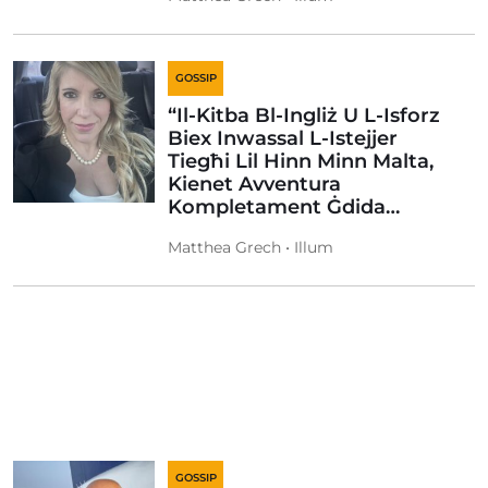
GOSSIP
“Il-Kitba Bl-Ingliż U L-Isforz
Biex Inwassal L-Istejjer
Tiegħi Lil Hinn Minn Malta,
Kienet Avventura
Kompletament Ġdida…
Matthea Grech • Illum
GOSSIP