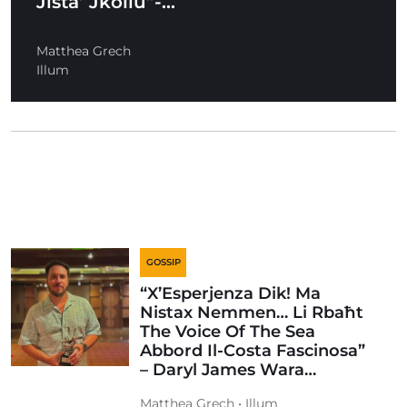
Jista’ Jkollu”-…
Matthea Grech
Illum
GOSSIP
“X’Esperjenza Dik! Ma
Nistax Nemmen… Li Rbaħt
The Voice Of The Sea
Abbord Il-Costa Fascinosa”
– Daryl James Wara…
Matthea Grech • Illum