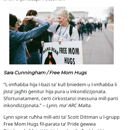
Sara Cunningham / Free Mom Hugs
“L-imħabba hija l-bażi ta’ kull bniedem u l-imħabba li
jista’ jagħti ġenitur hija pura u inkondizzjonata.
Sfortunatament, ċerti ċirkostanzi inessuna mill-parti
inkondizzjonata.” –
Lynn, ma’ ARC Malta.
Lynn spirat ruħha mill-atti ta’ Scott Dittman u l-grupp
Free Mom Hugs fil-parata ta’ Pride ġewwa