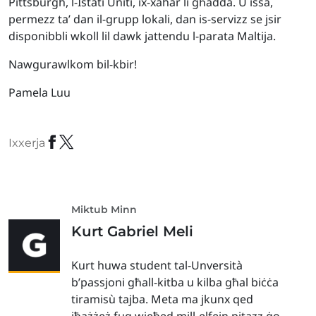
Pittsburgh, l-Istati Uniti, ix-xahar li għadda. U issa,
permezz ta’ dan il-grupp lokali, dan is-servizz se jsir
disponibbli wkoll lil dawk jattendu l-parata Maltija.
Nawgurawlkom bil-kbir!
Pamela Luu
Ixxerja
Miktub Minn
Kurt Gabriel Meli
Kurt huwa student tal-Unversità
b’passjoni għall-kitba u kilba għal biċċa
tiramisù tajba. Meta ma jkunx qed
iħażżeż fuq wieħed mill-elfejn pitazz ġo