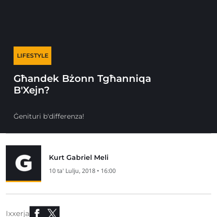
LIFESTYLE
Għandek Bżonn Tgħanniqa
B'Xejn?
Ġenituri b'differenza!
Kurt Gabriel Meli
10 ta' Lulju, 2018 • 16:00
Ixxerja