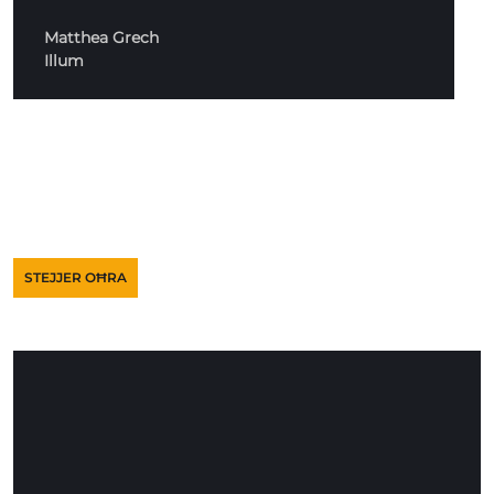
Matthea Grech
Illum
STEJJER OĦRA