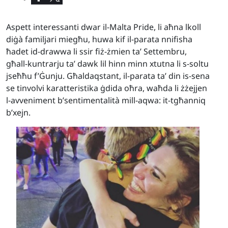
Aspett interessanti dwar il-Malta Pride, li aħna lkoll
diġà familjari miegħu, huwa kif il-parata nnifisha
ħadet id-drawwa li ssir fiż-żmien ta’ Settembru,
għall-kuntrarju ta’ dawk lil hinn minn xtutna li s-soltu
jseħħu f’Ġunju. Għaldaqstant, il-parata ta’ din is-sena
se tinvolvi karatteristika ġdida oħra, waħda li żżejjen
l-avveniment b’sentimentalità mill-aqwa: it-tgħanniq
b’xejn.