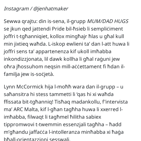
Instagram / @jenhatmaker
Sewwa qrajtu: din is-sena, il-grupp
MUM/DAD HUGS
se jkun qed jattendi Pride bil-ħsieb li sempliċiment
joffri t-tgħanniqiet, kollox mingħajr ħlas u għal kull
min jixtieq waħda. L-iskop ewlieni ta’ dan l-att huwa li
joffri sens ta’ appartenenza kif ukoll imħabba
inkondizzjonata, lil dawk kollha li għal raġuni jew
oħra jħossuhom neqsin mill-aċċettament fi ħdan il-
familja jew is-soċjetà.
Lynn McCormick hija l-moħħ wara dan il-grupp – u
saħansitra hi stess tammetti li ‘qas hi xi waħda
ffissata bit-tgħanniq! Tisħaq madankollu, f’intervista
ma’ ARC Malta, kif l-għan tagħha huwa li xxerred l-
imħabba, filwaqt li tagħmel ħilitha sabiex
tippromwovi t-twemmin essenzjali tagħha – ħadd
m’għandu jaffaċċa l-intolleranza minħabba xi ħaġa
bħall-orjentazzjoni sesswali.