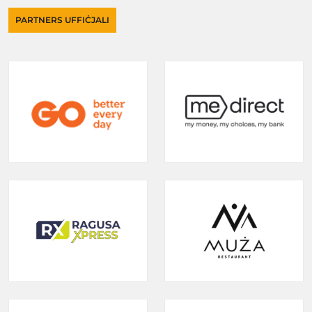
PARTNERS UFFIĊJALI