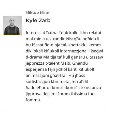
Miktub Minn
Kyle Zarb
Interessat ħafna f'dak kollu li hu relatat
mal-midja u x-xandir. Nistgħu ngħidu li
hu ffissat fid-dinja tal-ispettaklu; kemm
dik lokali kif ukoll internazzjonali. Isegwi
d-drama Maltija ta' kull ġeneru u tassew
japprezza t-talent Malti. Għandu
esperjenza fejn jidħol kant, kif ukoll
animazzjoni għat-tfal. Hu jħoss
sodisfazzjon kbir meta jferraħ lil
ħaddieħor u tkun xi tkun iċ-ċirkostanza
jipprova dejjem iżomm tbissima fuq
fommu.