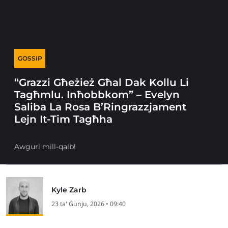
GOSSIP
“Grazzi Għeżież Għal Dak Kollu Li
Tagħmlu. Inħobbkom” – Evelyn
Saliba La Rosa B’Ringrazzjament
Lejn It-Tim Tagħha
Awguri mill-qalb!
Kyle Zarb
23 ta' Ġunju, 2026 • 09:40