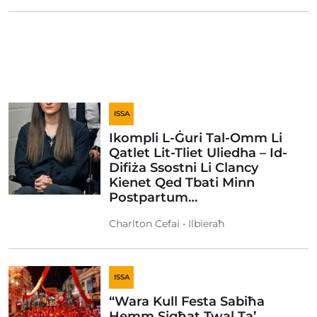
ISSA
Ikompli L-Ġuri Tal-Omm Li
Qatlet Lit-Tliet Uliedha – Id-
Difiża Ssostni Li Clancy
Kienet Qed Tbati Minn
Postpartum…
Charlton Cefai • Ilbieraħ
ISSA
“Wara Kull Festa Sabiħa
Hemm Sigħat Twal Ta’