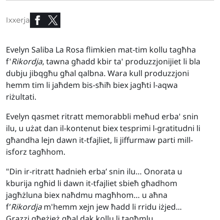
Ixxerja
Evelyn Saliba La Rosa flimkien mat-tim kollu tagħha
f'
Rikordja
, tawna għadd kbir ta' produzzjonijiet li bla
dubju jibqgħu għal qalbna. Wara kull produzzjoni
hemm tim li jaħdem bis-sħiħ biex jagħti l-aqwa
riżultati.
Evelyn qasmet ritratt memorabbli meħud erba' snin
ilu, u użat dan il-kontenut biex tesprimi l-gratitudni li
għandha lejn dawn it-tfajliet, li jiffurmaw parti mill-
isforz tagħhom.
"Din ir-ritratt ħadnieh erba’ snin ilu… Onorata u
kburija ngħid li dawn it-tfajliet sbieħ għadhom
jagħżluna biex naħdmu magħhom… u aħna
f’
Rikordja
m'hemm xejn jew ħadd li rridu iżjed...
Grazzi għeżież għal dak kollu li tagħmlu.