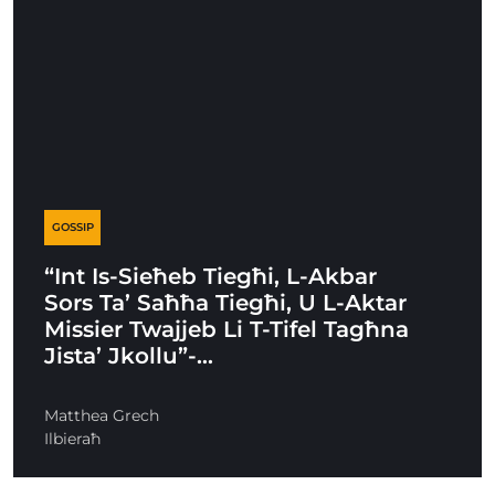
GOSSIP
“Int Is-Sieħeb Tiegħi, L-Akbar
Sors Ta’ Saħħa Tiegħi, U L-Aktar
Missier Twajjeb Li T-Tifel Tagħna
Jista’ Jkollu”-…
Matthea Grech
Ilbieraħ