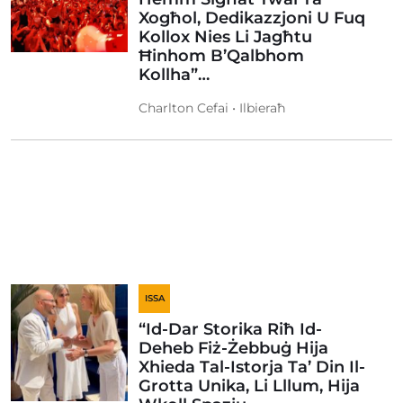
Xogħol, Dedikazzjoni U Fuq
Kollox Nies Li Jagħtu
Ħinhom B’Qalbhom
Kollha”…
Charlton Cefai • Ilbieraħ
ISSA
“Id-Dar Storika Riħ Id-
Deheb Fiż-Żebbuġ Hija
Xhieda Tal-Istorja Ta’ Din Il-
Grotta Unika, Li Lllum, Hija