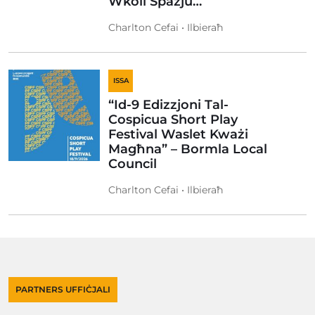
Wkoll Spazju…
Charlton Cefai • Ilbieraħ
ISSA
“Id-9 Edizzjoni Tal-
Cospicua Short Play
Festival Waslet Kważi
Magħna” – Bormla Local
Council
Charlton Cefai • Ilbieraħ
PARTNERS UFFIĊJALI