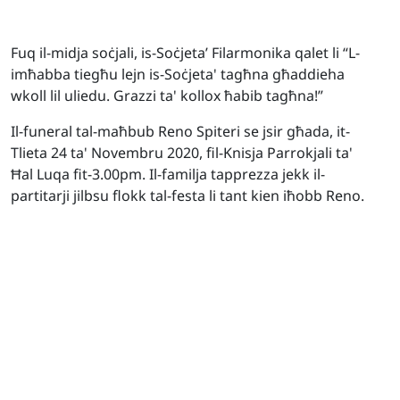
Fuq il-midja soċjali, is-Soċjeta’ Filarmonika qalet li “L-
imħabba tiegħu lejn is-Soċjeta' tagħna għaddieha
wkoll lil uliedu. Grazzi ta' kollox ħabib tagħna!”
Il-funeral tal-maħbub Reno Spiteri se jsir għada, it-
Tlieta 24 ta' Novembru 2020, fil-Knisja Parrokjali ta'
Ħal Luqa fit-3.00pm. Il-familja tapprezza jekk il-
partitarji jilbsu flokk tal-festa li tant kien iħobb Reno.