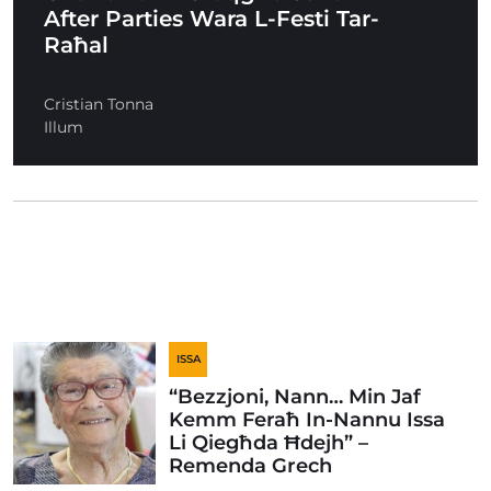
After Parties Wara L-Festi Tar-
Raħal
Cristian Tonna
Illum
ISSA
“Bezzjoni, Nann… Min Jaf
Kemm Feraħ In-Nannu Issa
Li Qiegħda Ħdejh” –
Remenda Grech