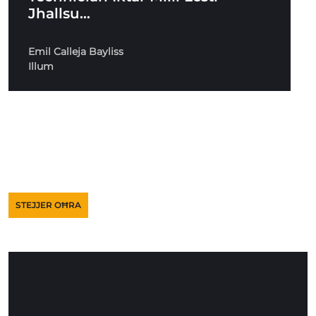
Jhallsu…
Emil Calleja Bayliss
Illum
STEJJER OĦRA