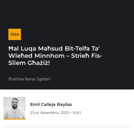
ISSA
Ħal Luqa Maħsud Bit-Telfa Ta'
Wieħed Minnhom – Strieħ Fis-
Sliem Għażiż!
Iħallina Reno Spiteri
Emil Calleja Bayliss
23 ta' Novembru, 2020 • 16:41