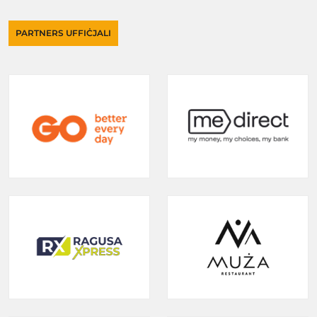
PARTNERS UFFIĊJALI