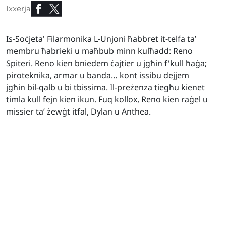
Ixxerja
Is-Soċjeta' Filarmonika L-Unjoni ħabbret it-telfa ta’
membru ħabrieki u maħbub minn kulħadd: Reno
Spiteri. Reno kien bniedem ċajtier u jgħin f'kull ħaġa;
piroteknika, armar u banda… kont issibu dejjem
jgħin bil-qalb u bi tbissima. Il-preżenza tiegħu kienet
timla kull fejn kien ikun. Fuq kollox, Reno kien raġel u
missier ta’ żewġt itfal, Dylan u Anthea.