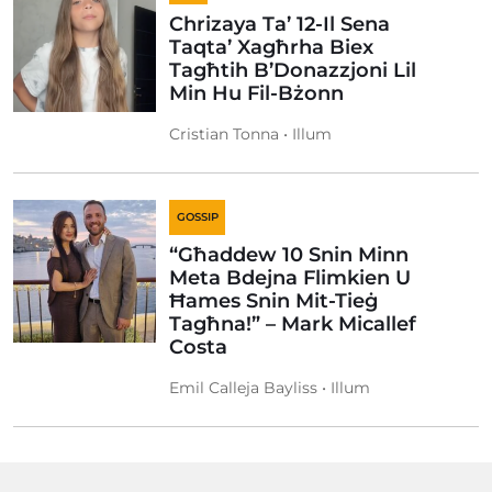
Chrizaya Ta’ 12-Il Sena
Taqta’ Xagħrha Biex
Tagħtih B’Donazzjoni Lil
Min Hu Fil-Bżonn
Cristian Tonna • Illum
GOSSIP
“Għaddew 10 Snin Minn
Meta Bdejna Flimkien U
Ħames Snin Mit-Tieġ
Tagħna!” – Mark Micallef
Costa
Emil Calleja Bayliss • Illum