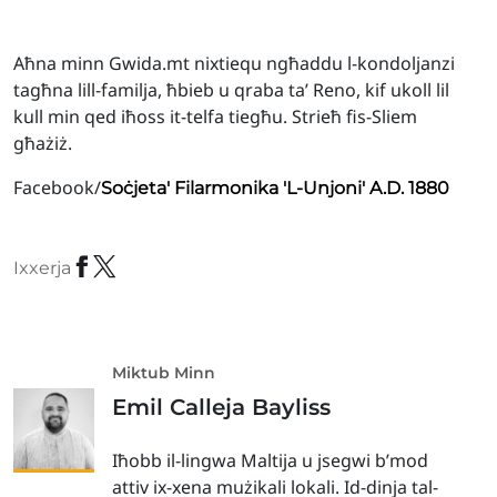
Aħna minn Gwida.mt nixtiequ ngħaddu l-kondoljanzi
tagħna lill-familja, ħbieb u qraba ta’ Reno, kif ukoll lil
kull min qed iħoss it-telfa tiegħu. Strieħ fis-Sliem
għażiż.
Facebook/
Soċjeta' Filarmonika 'L-Unjoni' A.D. 1880
Ixxerja
Miktub Minn
Emil Calleja Bayliss
Iħobb il-lingwa Maltija u jsegwi b’mod
attiv ix-xena mużikali lokali. Id-dinja tal-