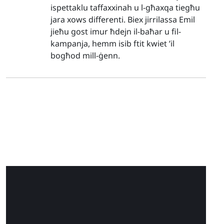
ispettaklu taffaxxinah u l-għaxqa tiegħu
jara xows differenti. Biex jirrilassa Emil
jieħu gost imur ħdejn il-baħar u fil-
kampanja, hemm isib ftit kwiet ’il
bogħod mill-ġenn.