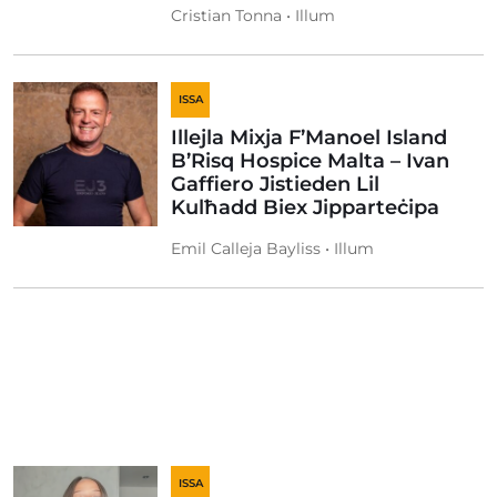
Cristian Tonna • Illum
ISSA
Illejla Mixja F’Manoel Island
B’Risq Hospice Malta – Ivan
Gaffiero Jistieden Lil
Kulħadd Biex Jipparteċipa
Emil Calleja Bayliss • Illum
ISSA