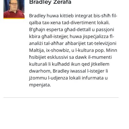
Bradley Zerafa
Bradley huwa kittieb integrat bis-sħiħ fil-
qalba tax-xena tad-divertiment lokali.
B’għajn esperta għad-dettall u passjoni
kbira għall-istejjer, huwa jispeċjalizza fl-
analiżi tal-aħħar aħbarijiet tat-televiżjoni
Maltija, ix-showbiz, u l-kultura pop. Minn
ħsibijiet esklussivi sa dawk il-mumenti
kulturali li kulħadd ikun qed jitkellem
dwarhom, Bradley iwassal l-istejjer li
jżommu l-udjenza lokali infurmata u
mpenjata.