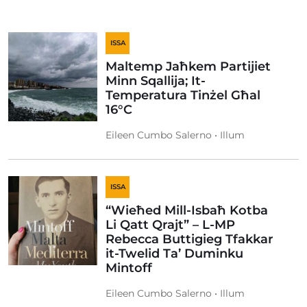
ISSA
Maltemp Jaħkem Partijiet
Minn Sqallija; It-
Temperatura Tinżel Għal
16°C
Eileen Cumbo Salerno • Illum
ISSA
“Wieħed Mill-Isbaħ Kotba
Li Qatt Qrajt” – L-MP
Rebecca Buttigieg Tfakkar
it-Twelid Ta’ Duminku
Mintoff
Eileen Cumbo Salerno • Illum