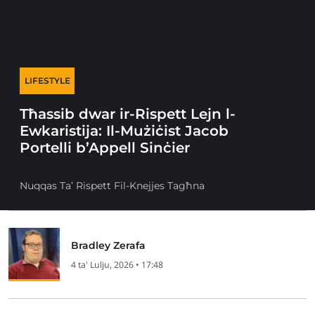
LIFESTYLE
Tħassib dwar ir-Rispett Lejn l-
Ewkaristija: Il-Mużiċist Jacob
Portelli b’Appell Sinċier
Nuqqas Ta’ Rispett Fil-Knejjes Tagħna
Bradley Zerafa
4 ta' Lulju, 2026 • 17:48