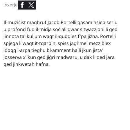
Ixxerja
Il-mużiċist magħruf Jacob Portelli qasam ħsieb serju
u profond fuq il-midja soċjali dwar sitwazzjoni li qed
jinnota ta' kuljum waqt il-quddies f'pajjiżna. Portelli
spjega li waqt it-tqarbin, spiss jagħmel mezz biex
idoqq l-arpa tiegħu bl-amment ħalli jkun jista'
josserva x'ikun qed jiġri madwaru, u dak li qed jara
qed jinkwetah ħafna.