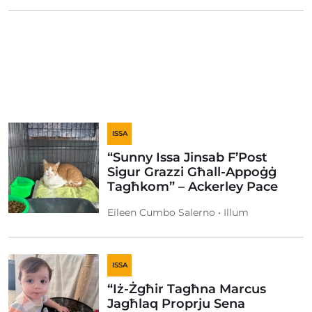
ISSA
“Sunny Issa Jinsab F’Post
Sigur Grazzi Għall-Appoġġ
Tagħkom” – Ackerley Pace
Eileen Cumbo Salerno • Illum
ISSA
“Iż-Żgħir Tagħna Marcus
Jagħlaq Proprju Sena