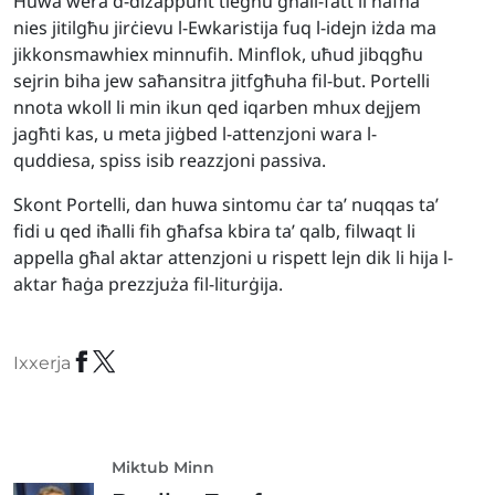
Huwa wera d-diżappunt tiegħu għall-fatt li ħafna
nies jitilgħu jirċievu l-Ewkaristija fuq l-idejn iżda ma
jikkonsmawhiex minnufih. Minflok, uħud jibqgħu
sejrin biha jew saħansitra jitfgħuha fil-but. Portelli
nnota wkoll li min ikun qed iqarben mhux dejjem
jagħti kas, u meta jiġbed l-attenzjoni wara l-
quddiesa, spiss isib reazzjoni passiva.
Skont Portelli, dan huwa sintomu ċar ta’ nuqqas ta’
fidi u qed iħalli fih għafsa kbira ta’ qalb, filwaqt li
appella għal aktar attenzjoni u rispett lejn dik li hija l-
aktar ħaġa prezzjuża fil-liturġija.
Ixxerja
Miktub Minn