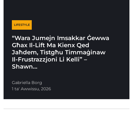
LIFESTYLE
“Wara Jumejn Imsakkar Ġewwa
Għax Il-Lift Ma Kienx Qed
Jaħdem, Tistgħu Timmaġinaw
Il-Frustrazzjoni Li Kelli” –
Shawn…
Gabriella Borg
1 ta' Awwissu, 2026