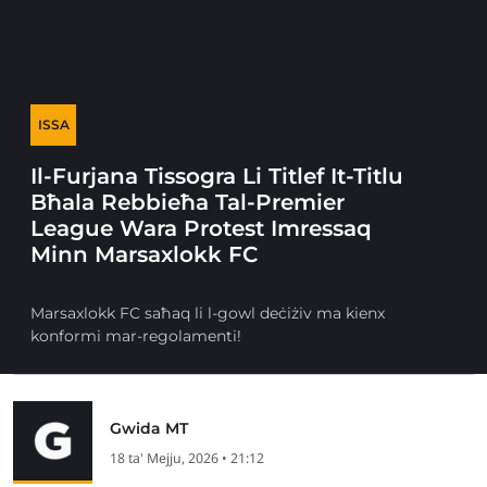
ISSA
Il-Furjana Tissogra Li Titlef It-Titlu
Bħala Rebbieħa Tal-Premier
League Wara Protest Imressaq
Minn Marsaxlokk FC
Marsaxlokk FC saħaq li l-gowl deċiżiv ma kienx
konformi mar-regolamenti!
Gwida MT
18 ta' Mejju, 2026 • 21:12