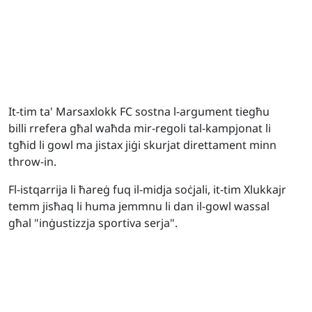
It-tim ta' Marsaxlokk FC sostna l-argument tiegħu
billi rrefera għal waħda mir-regoli tal-kampjonat li
tgħid li gowl ma jistax jiġi skurjat direttament minn
throw-in.
Fl-istqarrija li ħareġ fuq il-midja soċjali, it-tim Xlukkajr
temm jisħaq li huma jemmnu li dan il-gowl wassal
għal "inġustizzja sportiva serja".