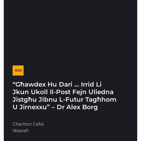
ISSA
“Għawdex Hu Dari … Irrid Li
Jkun Ukoll Il-Post Fejn Uliedna
Jistgħu Jibnu L-Futur Tagħhom
U Jirnexxu” – Dr Alex Borg
Charlton Cefai
Ilbieraħ