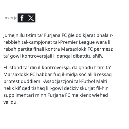
Ixxerja
Jumejn ilu t-tim ta' Furjana FC ġie ddikjarat bħala r-
rebbieħ tal-kampjonat tal-Premier League wara li
rebaħ partita finali kontra Marsaxlokk FC permezz
ta' gowl kontroversjali li qanqal dibattitu sħiħ.
Fl-isfond ta' din il-kontroversja, dalgħodu t-tim ta'
Marsaxlokk FC ħabbar fuq il-midja soċjali li ressaq
protest quddiem l-Assoċjazzjoni tal-Futbol Malti
hekk kif qed tisħaq li l-gowl deċiżiv skurjat fil-ħin
supplimentari minn Furjana FC ma kienx wieħed
validu.