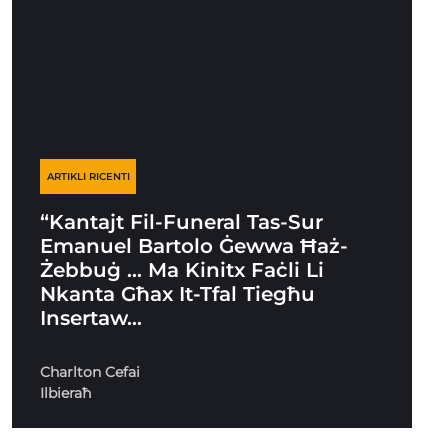
ARTIKLI RICENTI
“Kantajt Fil-Funeral Tas-Sur
Emanuel Bartolo Ġewwa Ħaż-
Żebbuġ … Ma Kinitx Faċli Li
Nkanta Għax It-Tfal Tiegħu
Insertaw…
Charlton Cefai
Ilbieraħ