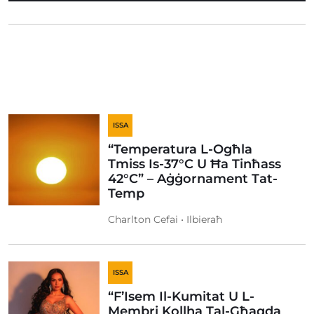
ISSA
“Temperatura L-Ogħla
Tmiss Is-37°C U Ħa Tinħass
42°C” – Aġġornament Tat-
Temp
Charlton Cefai • Ilbieraħ
ISSA
“F’Isem Il-Kumitat U L-
Membri Kollha Tal-Għaqda