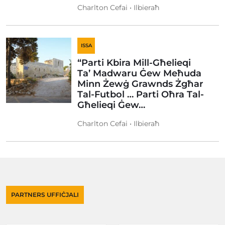
Charlton Cefai • Ilbieraħ
ISSA
“Parti Kbira Mill-Għelieqi
Ta’ Madwaru Ġew Meħuda
Minn Żewġ Grawnds Żgħar
Tal-Futbol … Parti Oħra Tal-
Għelieqi Ġew…
Charlton Cefai • Ilbieraħ
PARTNERS UFFIĊJALI