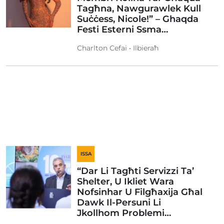
Tagħna, Nawgurawlek Kull
Suċċess, Nicole!” – Ghaqda
Festi Esterni Ssma…
Charlton Cefai • Ilbieraħ
ISSA
“Dar Li Tagħti Servizzi Ta’
Shelter, U Ikliet Wara
Nofsinhar U Filgħaxija Għal
Dawk Il-Persuni Li
Jkollhom Problemi…