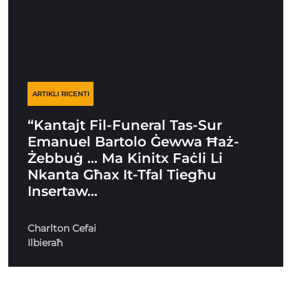
ARTIKLI RICENTI
“Kantajt Fil-Funeral Tas-Sur
Emanuel Bartolo Ġewwa Ħaż-
Żebbuġ … Ma Kinitx Faċli Li
Nkanta Għax It-Tfal Tiegħu
Insertaw…
Charlton Cefai
Ilbieraħ