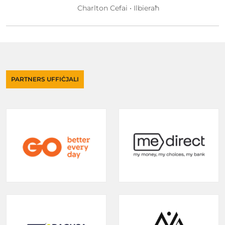
Charlton Cefai • Ilbieraħ
PARTNERS UFFIĊJALI