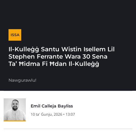
ISSA
Il-Kulleġġ Santu Wistin Isellem Lil
Stephen Ferrante Wara 30 Sena
Ta’ Ħidma Fi Ħdan Il-Kulleġġ
Nawgurawlu!
Emil Calleja Bayliss
10 ta' Ġunju, 2026 • 13:07