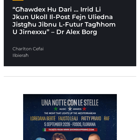
“Għawdex Hu Dari … Irrid Li
Jkun Ukoll Il-Post Fejn Uliedna
Jistgħu Jibnu L-Futur Tagħhom
U Jirnexxu” – Dr Alex Borg
Charlton Cefai
Ilbieraħ