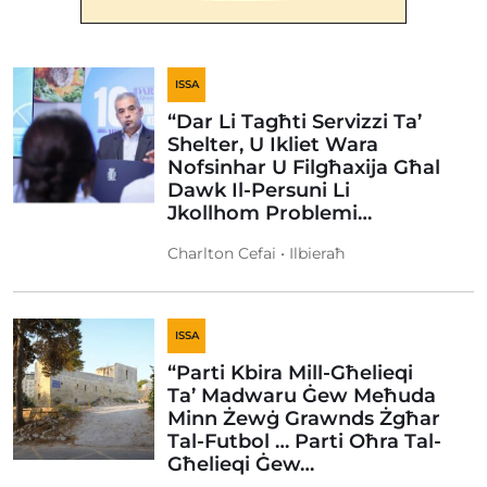
ISSA
“Dar Li Tagħti Servizzi Ta’
Shelter, U Ikliet Wara
Nofsinhar U Filgħaxija Għal
Dawk Il-Persuni Li
Jkollhom Problemi…
Charlton Cefai • Ilbieraħ
ISSA
“Parti Kbira Mill-Għelieqi
Ta’ Madwaru Ġew Meħuda
Minn Żewġ Grawnds Żgħar
Tal-Futbol … Parti Oħra Tal-
Għelieqi Ġew…