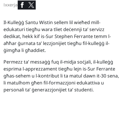
Ixxerja
Il-Kulleġġ Santu Wistin sellem lil wieħed mill-
edukaturi tiegħu wara tliet deċennji ta’ servizz
dedikat, hekk kif is-Sur Stephen Ferrante temm l-
aħħar ġurnata ta’ lezzjonijiet tiegħu fil-kulleġġ il-
ġimgħa li għaddiet.
Permezz ta’ messaġġ fuq il-midja soċjali, il-kulleġġ
esprima l-apprezzament tiegħu lejn is-Sur Ferrante
għas-sehem u l-kontribut li ta matul dawn it-30 sena,
li matulhom għen fil-formazzjoni edukattiva u
personali ta’ ġenerazzjonijiet ta’ studenti.