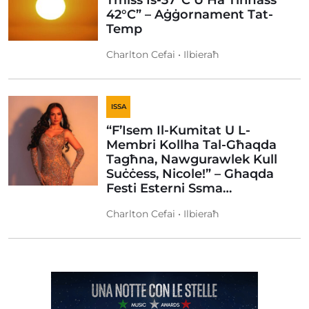
Tmiss Is-37°C U Ħa Tinħass
42°C” – Aġġornament Tat-
Temp
Charlton Cefai • Ilbieraħ
ISSA
“F’Isem Il-Kumitat U L-
Membri Kollha Tal-Għaqda
Tagħna, Nawgurawlek Kull
Suċċess, Nicole!” – Ghaqda
Festi Esterni Ssma…
Charlton Cefai • Ilbieraħ