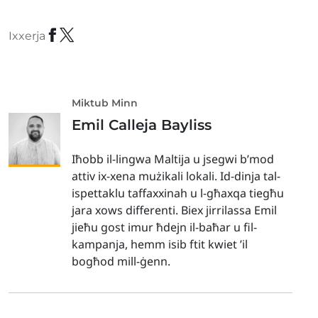
Ixxerja
Miktub Minn
Emil Calleja Bayliss
Iħobb il-lingwa Maltija u jsegwi b’mod
attiv ix-xena mużikali lokali. Id-dinja tal-
ispettaklu taffaxxinah u l-għaxqa tiegħu
jara xows differenti. Biex jirrilassa Emil
jieħu gost imur ħdejn il-baħar u fil-
kampanja, hemm isib ftit kwiet ’il
bogħod mill-ġenn.