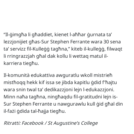
“Il-ġimgħa li għaddiet, kienet l-aħħar ġurnata ta’
lezzjonijiet għas-Sur Stephen Ferrante wara 30 sena
ta’ servizz fil-Kulleġġ tagħna,” kiteb il-kulleġġ, filwaqt
li rringrazzjah għal dak kollu li wettaq matul il-
karriera tiegħu.
Il-komunità edukattiva awguratlu wkoll mistrieħ
mistħoqq hekk kif issa se jibda kapitlu ġdid f’ħajtu
wara snin twal ta’ dedikazzjoni lejn l-edukazzjoni.
Minn naħa tagħna, ningħaqdu fil-gratitudni lejn is-
Sur Stephen Ferrante u nawgurawlu kull ġid għal din
il-fażi ġdida tal-ħajja tiegħu.
Ritratti:
Facebook / St Augustine’s College