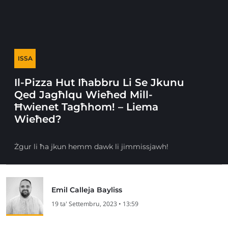
ISSA
Il-Pizza Hut Iħabbru Li Se Jkunu
Qed Jagħlqu Wieħed Mill-
Ħwienet Tagħhom! – Liema
Wieħed?
Żgur li ħa jkun hemm dawk li jimmissjawh!
Emil Calleja Bayliss
19 ta' Settembru, 2023 • 13:59