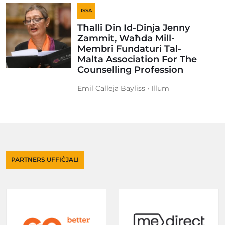
ISSA
Tħalli Din Id-Dinja Jenny
Zammit, Waħda Mill-
Membri Fundaturi Tal-
Malta Association For The
Counselling Profession
Emil Calleja Bayliss • Illum
PARTNERS UFFIĊJALI