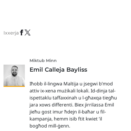
Ixxerja
Miktub Minn
Emil Calleja Bayliss
Iħobb il-lingwa Maltija u jsegwi b’mod
attiv ix-xena mużikali lokali. Id-dinja tal-
ispettaklu taffaxxinah u l-għaxqa tiegħu
jara xows differenti. Biex jirrilassa Emil
jieħu gost imur ħdejn il-baħar u fil-
kampanja, hemm isib ftit kwiet ’il
bogħod mill-ġenn.