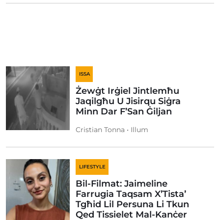
ISSA
Żewġt Irġiel Jintlemħu
Jaqilgħu U Jisirqu Siġra
Minn Dar F’San Ġiljan
Cristian Tonna • Illum
LIFESTYLE
Bil-Filmat: Jaimeline
Farrugia Taqsam X’Tista’
Tgħid Lil Persuna Li Tkun
Qed Tissielet Mal-Kanċer