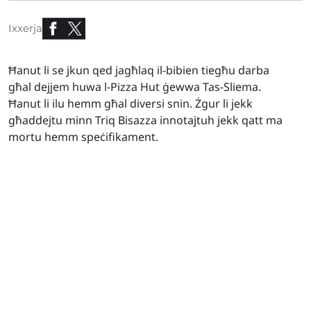
Ixxerja
Ħanut li se jkun qed jagħlaq il-bibien tiegħu darba
għal dejjem huwa l-Pizza Hut ġewwa Tas-Sliema.
Ħanut li ilu hemm għal diversi snin. Żgur li jekk
għaddejtu minn Triq Bisazza innotajtuh jekk qatt ma
mortu hemm speċifikament.