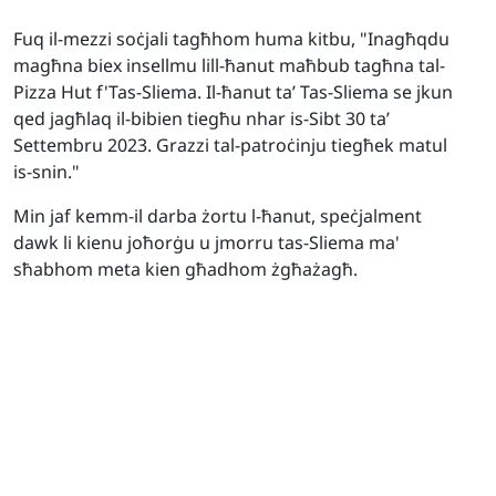
Fuq il-mezzi soċjali tagħhom huma kitbu, "Inagħqdu
magħna biex insellmu lill-ħanut maħbub tagħna tal-
Pizza Hut f'Tas-Sliema. Il-ħanut ta’ Tas-Sliema se jkun
qed jagħlaq il-bibien tiegħu nhar is-Sibt 30 ta’
Settembru 2023. Grazzi tal-patroċinju tiegħek matul
is-snin."
Min jaf kemm-il darba żortu l-ħanut, speċjalment
dawk li kienu joħorġu u jmorru tas-Sliema ma'
sħabhom meta kien għadhom żgħażagħ.