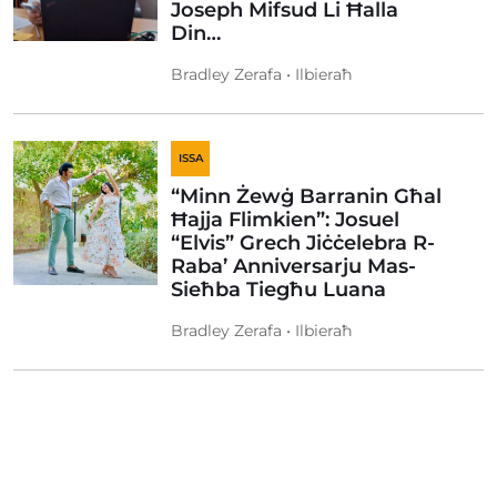
Joseph Mifsud Li Ħalla
Din…
Bradley Zerafa • Ilbieraħ
ISSA
“Minn Żewġ Barranin Għal
Ħajja Flimkien”: Josuel
“Elvis” Grech Jiċċelebra R-
Raba’ Anniversarju Mas-
Sieħba Tiegħu Luana
Bradley Zerafa • Ilbieraħ