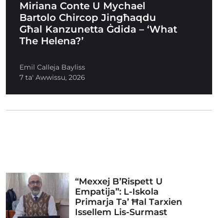
Miriana Conte U Mychael
Bartolo Chircop Jingħaqdu
Għal Kanzunetta Ġdida – ‘What
The Helena?’
Emil Calleja Bayliss
7 ta' Awwissu, 2026
“Mexxej B’Rispett U
Empatija”: L-Iskola
Primarja Ta’ Ħal Tarxien
Issellem Lis-Surmast