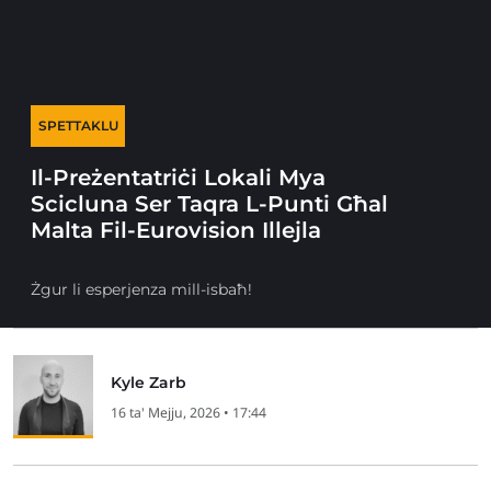
SPETTAKLU
Il-Preżentatriċi Lokali Mya
Scicluna Ser Taqra L-Punti Għal
Malta Fil-Eurovision Illejla
Żgur li esperjenza mill-isbaħ!
Kyle Zarb
16 ta' Mejju, 2026 • 17:44