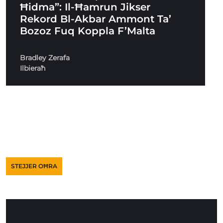
Ħidma”: Il-Ħamrun Jikser
Rekord Bl-Akbar Ammont Ta’
Bozoz Fuq Koppla F’Malta
Bradley Zerafa
Ilbieraħ
STEJJER OĦRA