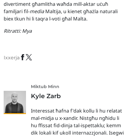
divertiment għamlitha waħda mill-aktar uċuħ
familjari fil-
media
Maltija, u kienet għażla naturali
biex tkun hi li taqra l-voti għal Malta.
Ritratti:
Mya
Ixxerja
Miktub Minn
Kyle Zarb
Interessat ħafna f'dak kollu li hu relatat
mal-midja u x-xandir. Nistgħu ngħidu li
hu ffissat fid-dinja tal-ispettaklu; kemm
dik lokali kif ukoll internazzjonali. Isegwi