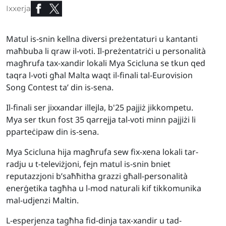
Ixxerja
Matul is-snin kellna diversi preżentaturi u kantanti
maħbuba li qraw il-voti. Il-preżentatriċi u personalità
magħrufa tax-xandir lokali Mya Scicluna se tkun qed
taqra l-voti għal Malta waqt il-finali tal-Eurovision
Song Contest ta’ din is-sena.
Il-finali ser jixxandar illejla, b'25 pajjiż jikkompetu.
Mya ser tkun fost 35 qarrejja tal-voti minn pajjiżi li
pparteċipaw din is-sena.
Mya Scicluna hija magħrufa sew fix-xena lokali tar-
radju u t-televiżjoni, fejn matul is-snin bniet
reputazzjoni b’saħħitha grazzi għall-personalità
enerġetika tagħha u l-mod naturali kif tikkomunika
mal-udjenzi Maltin.
L-esperjenza tagħha fid-dinja tax-xandir u tad-