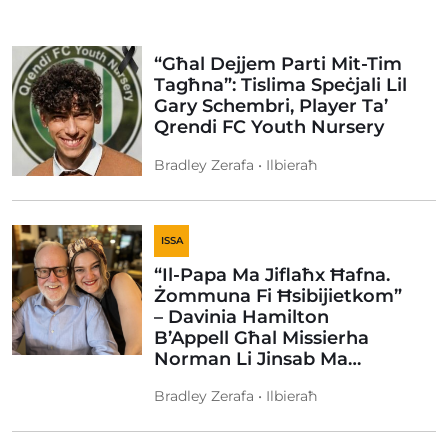
“Għal Dejjem Parti Mit-Tim
Tagħna”: Tislima Speċjali Lil
Gary Schembri, Player Ta’
Qrendi FC Youth Nursery
Bradley Zerafa • Ilbieraħ
ISSA
“Il-Papa Ma Jiflaħx Ħafna.
Żommuna Fi Ħsibijietkom”
– Davinia Hamilton
B’Appell Għal Missierha
Norman Li Jinsab Ma…
Bradley Zerafa • Ilbieraħ