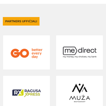
PARTNERS UFFIĊJALI