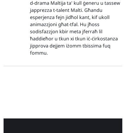
d-drama Maltija ta' kull ġeneru u tassew
japprezza t-talent Malti. Għandu
esperjenza fejn jidħol kant, kif ukoll
animazzjoni għat-tfal. Hu jħoss
sodisfazzjon kbir meta jferraħ lil
ħaddieħor u tkun xi tkun iċ-ċirkostanza
jipprova dejjem iżomm tbissima fuq
fommu.