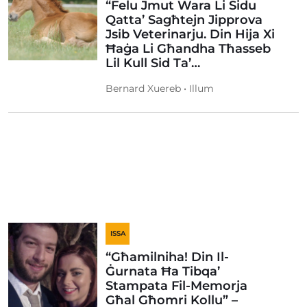
“Felu Jmut Wara Li Sidu
Qatta’ Sagħtejn Jipprova
Jsib Veterinarju. Din Hija Xi
Ħaġa Li Għandha Tħasseb
Lil Kull Sid Ta’…
Bernard Xuereb • Illum
ISSA
“Għamilniha! Din Il-
Ġurnata Ħa Tibqa’
Stampata Fil-Memorja
Għal Għomri Kollu” –