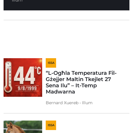
Illum
ISSA
“L-Ogħla Temperatura Fil-
Gżejjer Maltin Tkejlet 27
Sena Ilu” – It-Temp
Madwarna
Bernard Xuereb • Illum
ISSA