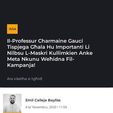
ISSA
Il-Professur Charmaine Gauci
Tispjega Għala Hu Importanti Li
Nilbsu L-Maskri Kullimkien Anke
Meta Nkunu Weħidna Fil-
Kampanja!
Ara x'kellha xi tgħid!
Emil Calleja Bayliss
4 ta' Novembru, 2020 • 11:59