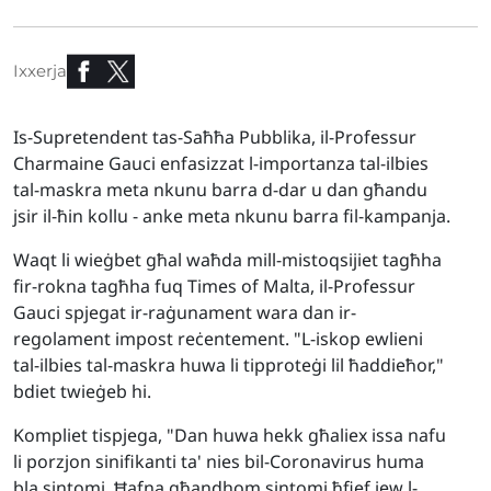
Ixxerja
Is-Supretendent tas-Saħħa Pubblika, il-Professur
Charmaine Gauci enfasizzat l-importanza tal-ilbies
tal-maskra meta nkunu barra d-dar u dan għandu
jsir il-ħin kollu - anke meta nkunu barra fil-kampanja.
Waqt li wieġbet għal waħda mill-mistoqsijiet tagħha
fir-rokna tagħha fuq Times of Malta, il-Professur
Gauci spjegat ir-raġunament wara dan ir-
regolament impost reċentement. "L-iskop ewlieni
tal-ilbies tal-maskra huwa li tipproteġi lil ħaddieħor,"
bdiet twieġeb hi.
Kompliet tispjega, "Dan huwa hekk għaliex issa nafu
li porzjon sinifikanti ta' nies bil-Coronavirus huma
bla sintomi. Ħafna għandhom sintomi ħfief jew l-