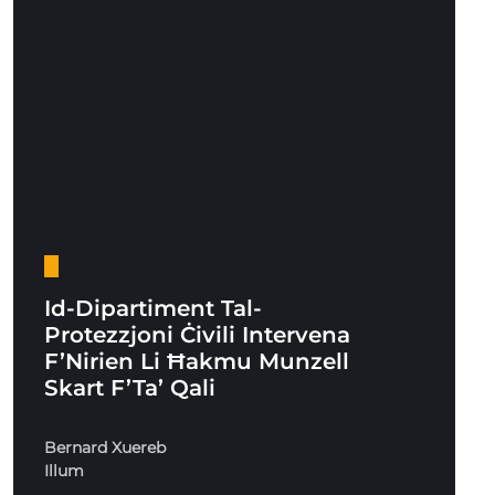
Id-Dipartiment Tal-
Protezzjoni Ċivili Intervena
F’Nirien Li Ħakmu Munzell
Skart F’Ta’ Qali
Bernard Xuereb
Illum