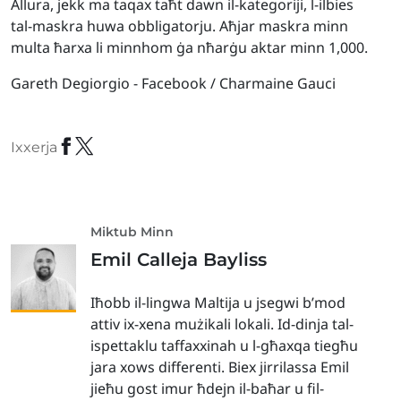
Allura, jekk ma taqax taħt dawn il-kategoriji, l-ilbies
tal-maskra huwa obbligatorju. Aħjar maskra minn
multa ħarxa li minnhom ġa nħarġu aktar minn 1,000.
Gareth Degiorgio - Facebook / Charmaine Gauci
Ixxerja
Miktub Minn
Emil Calleja Bayliss
Iħobb il-lingwa Maltija u jsegwi b’mod
attiv ix-xena mużikali lokali. Id-dinja tal-
ispettaklu taffaxxinah u l-għaxqa tiegħu
jara xows differenti. Biex jirrilassa Emil
jieħu gost imur ħdejn il-baħar u fil-