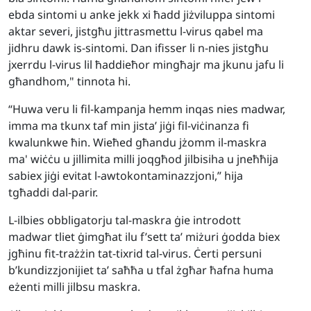
ebda sintomi u anke jekk xi ħadd jiżviluppa sintomi
aktar severi, jistgħu jittrasmettu l-virus qabel ma
jidhru dawk is-sintomi. Dan ifisser li n-nies jistgħu
jxerrdu l-virus lil ħaddieħor mingħajr ma jkunu jafu li
għandhom," tinnota hi.
“Huwa veru li fil-kampanja hemm inqas nies madwar,
imma ma tkunx taf min jista’ jiġi fil-viċinanza fi
kwalunkwe ħin. Wieħed għandu jżomm il-maskra
ma' wiċċu u jillimita milli joqgħod jilbisiha u jneħħija
sabiex jiġi evitat l-awtokontaminazzjoni,” hija
tgħaddi dal-parir.
L-ilbies obbligatorju tal-maskra ġie introdott
madwar tliet ġimgħat ilu f’sett ta’ miżuri ġodda biex
jgħinu fit-trażżin tat-tixrid tal-virus. Ċerti persuni
b’kundizzjonijiet ta’ saħħa u tfal żgħar ħafna huma
eżenti milli jilbsu maskra.