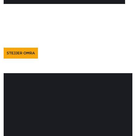
STEJJER OĦRA