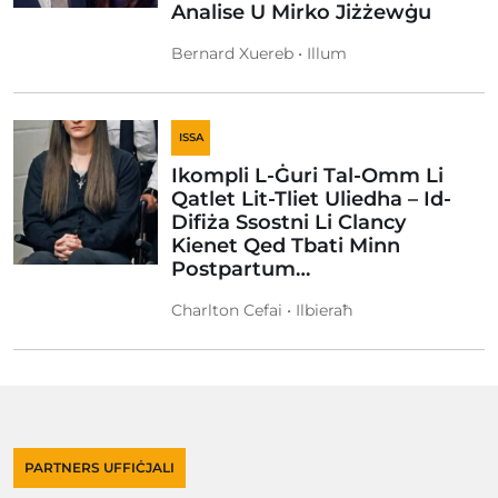
Analise U Mirko Jiżżewġu
Bernard Xuereb • Illum
ISSA
Ikompli L-Ġuri Tal-Omm Li
Qatlet Lit-Tliet Uliedha – Id-
Difiża Ssostni Li Clancy
Kienet Qed Tbati Minn
Postpartum…
Charlton Cefai • Ilbieraħ
PARTNERS UFFIĊJALI