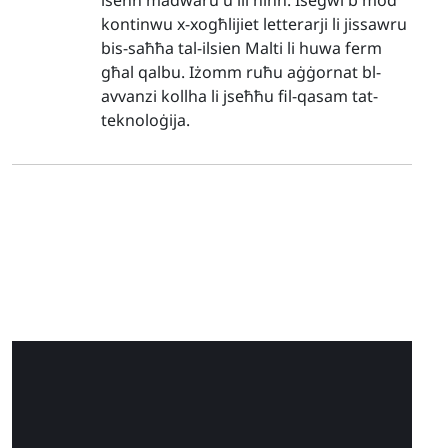
iseħħ madwaru u lil hinn. Isegwi b'mod
kontinwu x-xogħlijiet letterarji li jissawru
bis-saħħa tal-ilsien Malti li huwa ferm
għal qalbu. Iżomm ruħu aġġornat bl-
avvanzi kollha li jseħħu fil-qasam tat-
teknoloġija.