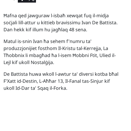
Ħafna qed jawguraw l-isbaħ xewqat fuq il-midja
soċjali lill-attur u kittieb bravissimu Ivan De Battista.
Dan hekk kif illum hu jagħlaq 48 sena.
Matul is-snin Ivan ħa sehem f'numru ta'
produzzjonijiet fosthom Il-Kristu tal-Kerrejja, La
Tħobbnix li mbagħad ħa l-isem Ħobbni Ftit, Ulied il-
Lejl kif ukoll Nostalġija.
De Battista huwa wkoll l-awtur ta' diversi kotba bħal
F'Xatt id-Destin, L-Aħħar 13, Il-Fanal tas-Sinjur kif
ukoll Id-Dar ta' Sqaq il-Forka.