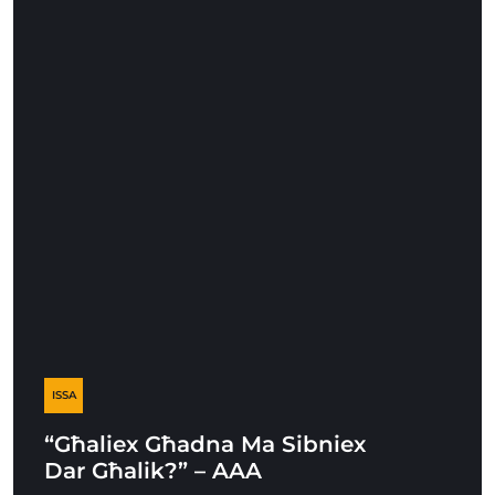
ISSA
“Għaliex Għadna Ma Sibniex
Dar Għalik?” – AAA