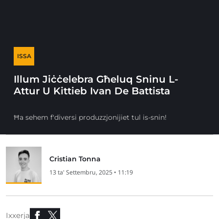
ISSA
Illum Jiċċelebra Għeluq Sninu L-
Attur U Kittieb Ivan De Battista
Ħa sehem f'diversi produzzjonijiet tul is-snin!
Cristian Tonna
13 ta' Settembru, 2025 • 11:19
Ixxerja