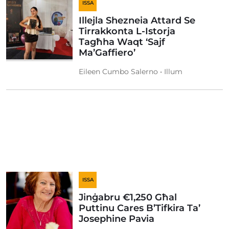
ISSA
Illejla Shezneia Attard Se
Tirrakkonta L-Istorja
Tagħha Waqt ‘Sajf
Ma’Gaffiero’
Eileen Cumbo Salerno • Illum
ISSA
Jinġabru €1,250 Għal
Puttinu Cares B’Tifkira Ta’
Josephine Pavia