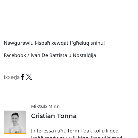
Nawgurawlu l-isbaħ xewqat f'għeluq sninu!
Facebook / Ivan De Battista u Nostalġija
Ixxerja
Miktub Minn
Cristian Tonna
Jinteressa ruħu ferm f'dak kollu li qed