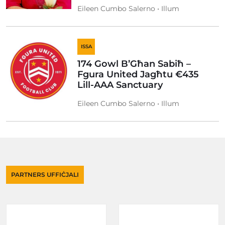
Eileen Cumbo Salerno • Illum
ISSA
174 Gowl B’Għan Sabiħ –
Fgura United Jagħtu €435
Lill-AAA Sanctuary
Eileen Cumbo Salerno • Illum
PARTNERS UFFIĊJALI