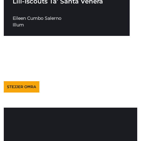
Lill-Iscouts Ta’ Santa Venera
Eileen Cumbo Salerno
Illum
STEJJER OĦRA