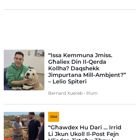
“Issa Kemmuna Jmiss.
Għaliex Din Il-Qerda
Kollha? Daqshekk
Jimpurtana Mill-Ambjent?”
– Lelio Spiteri
Bernard Xuereb • Illum
ISSA
“Għawdex Hu Dari … Irrid
Li Jkun Ukoll Il-Post Fejn