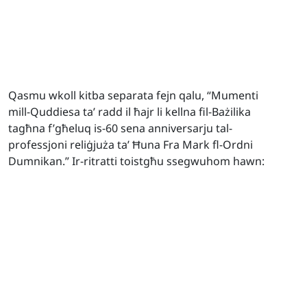
Qasmu wkoll kitba separata fejn qalu, “Mumenti
mill-Quddiesa ta’ radd il ħajr li kellna fil-Bażilika
tagħna f’għeluq is-60 sena anniversarju tal-
professjoni reliġjuża ta’ Ħuna Fra Mark fl-Ordni
Dumnikan.” Ir-ritratti toistgħu ssegwuhom hawn: