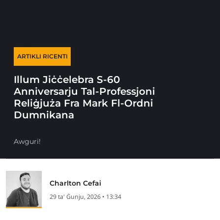
ARTIKLI RICENTI
Illum Jiċċelebra S-60
Anniversarju Tal-Professjoni
Reliġjuża Fra Mark Fl-Ordni
Dumnikana
Awguri!
Charlton Cefai
29 ta' Ġunju, 2026 • 13:34