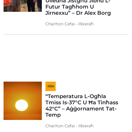
Uliedna Jistgħu Jibnu L-
Futur Tagħhom U
Jirnexxu” – Dr Alex Borg
Charlton Cefai • Ilbieraħ
ISSA
“Temperatura L-Ogħla
Tmiss Is-37°C U Ħa Tinħass
42°C” – Aġġornament Tat-
Temp
Charlton Cefai • Ilbieraħ