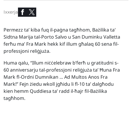
Ixxerja
Permezz ta’ kiba fuq il-paġna tagħhom, Bażilika ta'
Sidtna Marija tal-Porto Salvo u San Duminku Valletta
ferħu ma’ Fra Mark hekk kif illum għalaq 60 sena fil-
professjoni reliġjuża.
Huma qalu, “Illum niċċelebraw b’ferħ u gratitudni s-
60 anniversarju tal-professjoni reliġjuża ta’ Ħuna Fra
Mark fl-Ordni Dumnikan ... Ad Multos Anos Fra
Mark!” Fejn żiedu wkoll jgħidu li fl-10 ta’ dalgħodu
kien hemm Quddiesa ta’ radd il-ħajr fil-Bażilika
tagħhom.