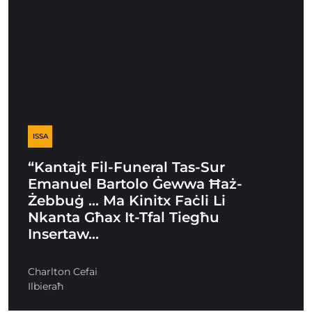
ISSA
“Kantajt Fil-Funeral Tas-Sur
Emanuel Bartolo Ġewwa Ħaż-
Żebbuġ … Ma Kinitx Faċli Li
Nkanta Għax It-Tfal Tiegħu
Insertaw…
Charlton Cefai
Ilbieraħ