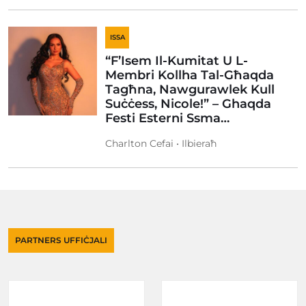
ISSA
“F’Isem Il-Kumitat U L-
Membri Kollha Tal-Għaqda
Tagħna, Nawgurawlek Kull
Suċċess, Nicole!” – Ghaqda
Festi Esterni Ssma…
Charlton Cefai • Ilbieraħ
PARTNERS UFFIĊJALI