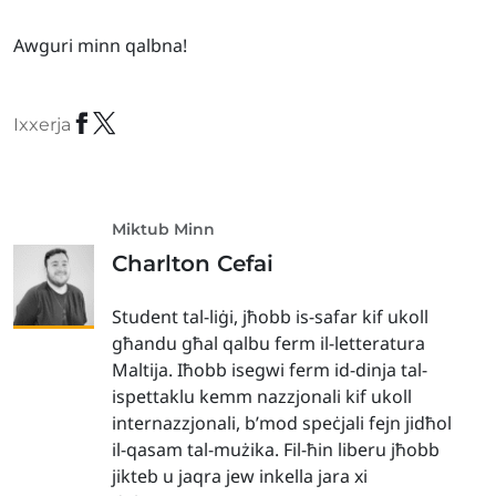
Awguri minn qalbna!
Ixxerja
Miktub Minn
Charlton Cefai
Student tal-liġi, jħobb is-safar kif ukoll
għandu għal qalbu ferm il-letteratura
Maltija. Iħobb isegwi ferm id-dinja tal-
ispettaklu kemm nazzjonali kif ukoll
internazzjonali, b’mod speċjali fejn jidħol
il-qasam tal-mużika. Fil-ħin liberu jħobb
jikteb u jaqra jew inkella jara xi