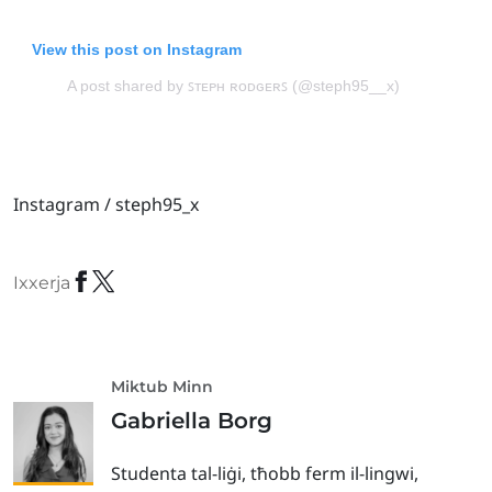
View this post on Instagram
A post shared by ꜱᴛᴇᴘʜ ʀᴏᴅɢᴇʀꜱ (@steph95__x)
Instagram / steph95_x
Ixxerja
Miktub Minn
Gabriella Borg
Studenta tal-liġi, tħobb ferm il-lingwi,