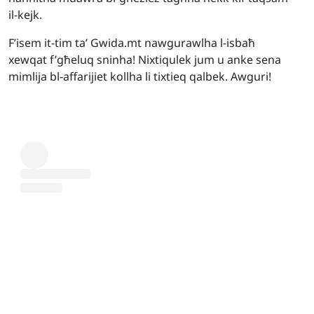
il-kejk.
F’isem it-tim ta’ Gwida.mt nawgurawlha l-isbaħ
xewqat f’għeluq sninha! Nixtiqulek jum u anke sena
mimlija bl-affarijiet kollha li tixtieq qalbek. Awguri!