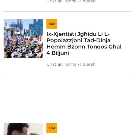
Cristian Tonna • Ilbieraħ
ISSA
Ix-Xjentisti Jgħidu Li L-
Popolazzjoni Tad-Dinja
Hemm Bżonn Tonqos Għal
4 Biljuni
Cristian Tonna • Ilbieraħ
ISSA