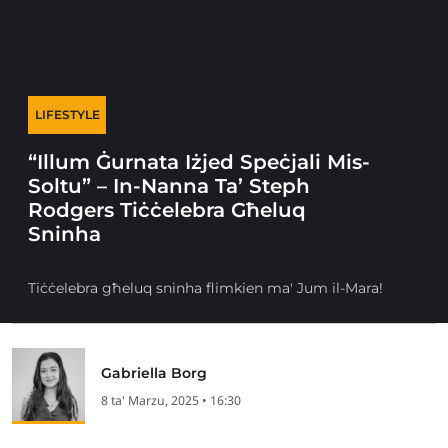
LIFESTYLE
“Illum Ġurnata Iżjed Speċjali Mis-
Soltu” – In-Nanna Ta’ Steph
Rodgers Tiċċelebra Għeluq
Sninha
Tiċċelebra għeluq sninha flimkien ma' Jum il-Mara!
Gabriella Borg
8 ta' Marzu, 2025 • 16:30