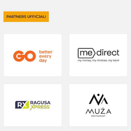
PARTNERS UFFIĊJALI