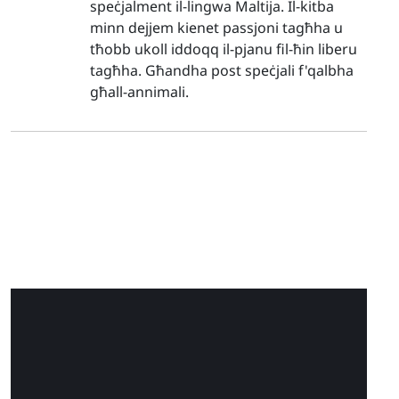
speċjalment il-lingwa Maltija. Il-kitba
minn dejjem kienet passjoni tagħha u
tħobb ukoll iddoqq il-pjanu fil-ħin liberu
tagħha. Għandha post speċjali f'qalbha
għall-annimali.