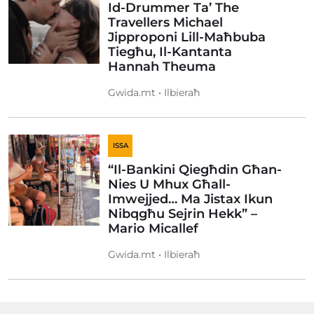
Id-Drummer Ta’ The
Travellers Michael
Jipproponi Lill-Maħbuba
Tiegħu, Il-Kantanta
Hannah Theuma
Gwida.mt • Ilbieraħ
ISSA
“Il-Bankini Qiegħdin Għan-
Nies U Mhux Għall-
Imwejjed… Ma Jistax Ikun
Nibqgħu Sejrin Hekk” –
Mario Micallef
Gwida.mt • Ilbieraħ