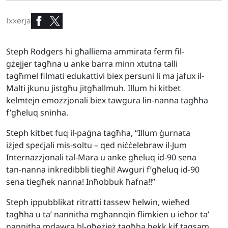
Ixxerja
Steph Rodgers hi għalliema ammirata ferm fil-
gżejjer tagħna u anke barra minn xtutna talli
tagħmel filmati edukattivi biex persuni li ma jafux il-
Malti jkunu jistgħu jitgħallmuh. Illum hi kitbet
kelmtejn emozzjonali biex tawgura lin-nanna tagħha
f’għeluq sninha.
Steph kitbet fuq il-paġna tagħha, “Illum ġurnata
iżjed speċjali mis-soltu – qed niċċelebraw il-Jum
Internazzjonali tal-Mara u anke għeluq id-90 sena
tan-nanna inkredibbli tiegħi! Awguri f’għeluq id-90
sena tiegħek nanna! Inħobbuk ħafna!!”
Steph ippubblikat ritratti tassew ħelwin, wieħed
tagħha u ta’ nannitha mgħannqin flimkien u ieħor ta’
nannitha mdawra bl-għeżież tagħha hekk kif taqsam