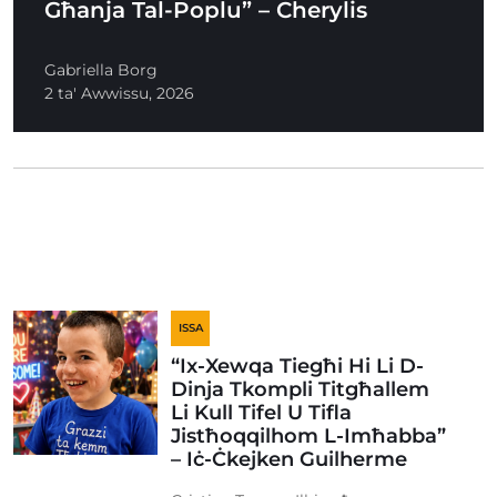
Għanja Tal-Poplu” – Cherylis
Gabriella Borg
2 ta' Awwissu, 2026
ISSA
“Ix-Xewqa Tiegħi Hi Li D-
Dinja Tkompli Titgħallem
Li Kull Tifel U Tifla
Jistħoqqilhom L-Imħabba”
– Iċ-Ċkejken Guilherme