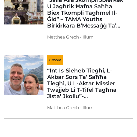
“Jalla Alla Jkompli Jbierkek
U Jagħtik Ħafna Saħħa
Biex Tkompli Tagħmel Il-
Ġid” – TAMA Youths
Birkirkara B’Messaġġ Ta’…
Matthea Grech • Illum
GOSSIP
“Int Is-Sieħeb Tiegħi, L-
Akbar Sors Ta’ Saħħa
Tiegħi, U L-Aktar Missier
Twajjeb Li T-Tifel Tagħna
Jista’ Jkollu”-…
Matthea Grech • Illum