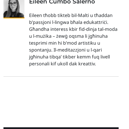
Eileen Cumbo Salerno
Eileen tħobb tikteb bil-Malti u tħaddan
b’passjoni l-lingwa bħala edukattriċi.
Għandha interess kbir fid-dinja tal-moda
u l-mużika – żewġ oqsma li jgħinuha
tesprimi min hi b’mod artistiku u
spontanju. Il-meditazzjoni u l-qari
jgħinuha tibqa’ tikber kemm fuq livell
personali kif ukoll dak kreattiv.