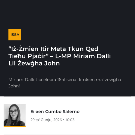
ISSA
“Iż-Żmien Itir Meta Tkun Qed
Tieħu Pjaċir” – L-MP Miriam Dalli
Lil Żewġha John
Miriam Dalli tiċċelebra 16-il sena flimkien ma’ żewġha
John!
Eileen Cumbo Salerno
29 ta' Ġunju, 2026 • 10:03