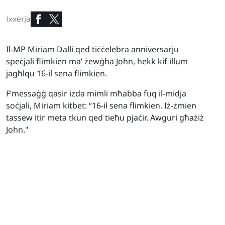
Ixxerja
Il-MP Miriam Dalli qed tiċċelebra anniversarju
speċjali flimkien ma’ żewġha John, hekk kif illum
jagħlqu 16-il sena flimkien.
F’messaġġ qasir iżda mimli mħabba fuq il-midja
soċjali, Miriam kitbet: “16-il sena flimkien. Iż-żmien
tassew itir meta tkun qed tieħu pjaċir. Awguri għażiż
John."