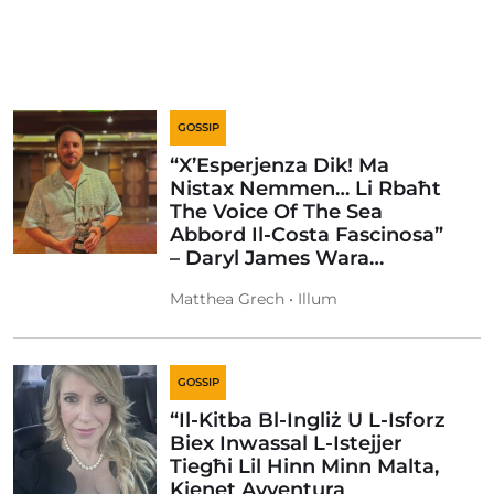
GOSSIP
“X’Esperjenza Dik! Ma
Nistax Nemmen… Li Rbaħt
The Voice Of The Sea
Abbord Il-Costa Fascinosa”
– Daryl James Wara…
Matthea Grech • Illum
GOSSIP
“Il-Kitba Bl-Ingliż U L-Isforz
Biex Inwassal L-Istejjer
Tiegħi Lil Hinn Minn Malta,
Kienet Avventura