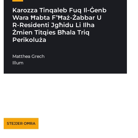
Karozza Tinqaleb Fuq Il-Ġenb
Wara Ħabta F’Ħaż-Żabbar U
R-Residenti Jgħidu Li Ilha
Żmien Titqies Bħala Triq
Perikoluża
Matthea Grech
Illum
STEJJER OĦRA