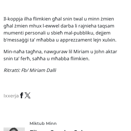
Il-koppja ilha flimkien għal snin twal u minn żmien
għal żmien mhux l-ewwel darba li rajnieha taqsam
mumenti personali u sbieħ mal-pubbliku, dejjem
b’messaġġi ta’ mħabba u apprezzament lejn xulxin.
Min-naħa tagħna, nawguraw lil Miriam u John aktar
snin ta’ ferħ, saħħa u mħabba flimkien.
Ritratti:
Fb/ Miriam Dalli
Ixxerja
Miktub Minn