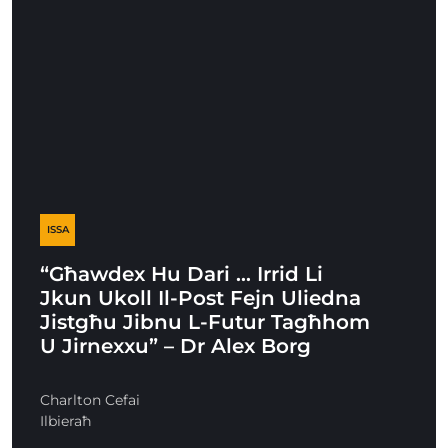
ISSA
“Għawdex Hu Dari … Irrid Li
Jkun Ukoll Il-Post Fejn Uliedna
Jistgħu Jibnu L-Futur Tagħhom
U Jirnexxu” – Dr Alex Borg
Charlton Cefai
Ilbieraħ