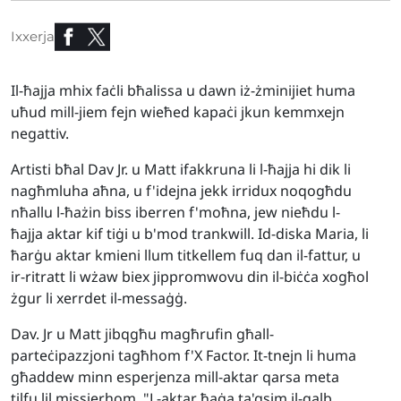
Ixxerja
Il-ħajja mhix faċli bħalissa u dawn iż-żminijiet huma
uħud mill-jiem fejn wieħed kapaċi jkun kemmxejn
negattiv.
Artisti bħal Dav Jr. u Matt ifakkruna li l-ħajja hi dik li
nagħmluha aħna, u f'idejna jekk irridux noqogħdu
nħallu l-ħażin biss iberren f'moħna, jew nieħdu l-
ħajja aktar kif tiġi u b'mod trankwill. Id-diska Maria, li
ħarġu aktar kmieni llum titkellem fuq dan il-fattur, u
ir-ritratt li wżaw biex jippromwovu din il-biċċa xogħol
żgur li xerrdet il-messaġġ.
Dav. Jr u Matt jibqgħu magħrufin għall-
parteċipazzjoni tagħhom f'X Factor. It-tnejn li huma
għaddew minn esperjenza mill-aktar qarsa meta
tilfu lil missierhom. "L-aktar ħaġa ta'qsim il-qalb