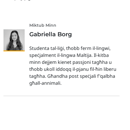
Miktub Minn
Gabriella Borg
Studenta tal-liġi, tħobb ferm il-lingwi,
speċjalment il-lingwa Maltija. Il-kitba
minn dejjem kienet passjoni tagħha u
tħobb ukoll iddoqq il-pjanu fil-ħin liberu
tagħha. Għandha post speċjali f'qalbha
għall-annimali.