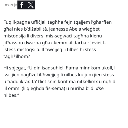
Ixxerja
Fuq il-paġna uffiċjali tagħha fejn tqajjem l’għarfien
għal nies b’diżabilit
à, Jeanesse Abela wieġbet
mistoqsija li diversi mis-segwaċi tagħha kienu
jitħassbu dwarha għax kemm -il darba rċeviet l-
istess mistoqsija. Il-ħwejjeġ li tilbes hi stess
tagħżilhom?
Hi spjegat, “U din isaqsuhieli ħafna minnkom ukoll, li
iva, jien nagħżel il-ħwejjeġ li nilbes kuljum jien stess
u ħadd iktar. Ta’ tliet snin kont ma nitkellimx u ngħid
lil ommi (li qiegħda fis-sema) u nuriha b’idi x’se
nilbes.”