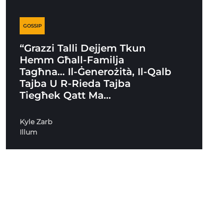
GOSSIP
“Grazzi Talli Dejjem Tkun
Hemm Għall-Familja
Tagħna… Il-Ġenerożità, Il-Qalb
Tajba U R-Rieda Tajba
Tiegħek Qatt Ma…
Kyle Zarb
Illum