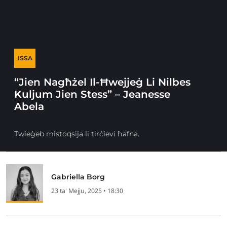
ISSA
“Jien Nagħżel Il-Ħwejjeġ Li Nilbes
Kuljum Jien Stess” – Jeanesse
Abela
Twieġeb mistoqsija li tirċievi ħafna.
Gabriella Borg
23 ta' Mejju, 2025 • 18:30