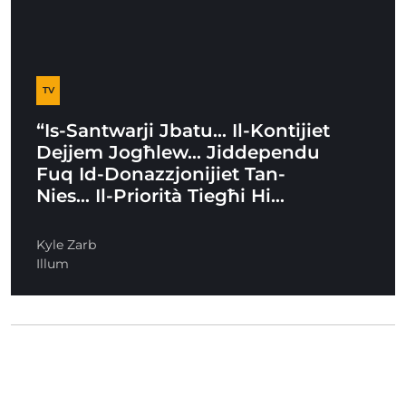
TV
“Is-Santwarji Jbatu… Il-Kontijiet
Dejjem Jogħlew… Jiddependu
Fuq Id-Donazzjonijiet Tan-
Nies… Il-Priorità Tiegħi Hi…
Kyle Zarb
Illum