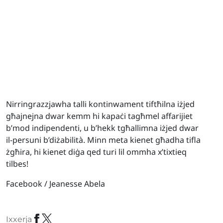
Nirringrazzjawha talli kontinwament tiftħilna iżjed
għajnejna dwar kemm hi kapaċi tagħmel affarijiet
b’mod indipendenti, u b’hekk tgħallimna iżjed dwar
il-persuni b’diżabilit
à
. Minn meta kienet għadha tifla
żgħira, hi kienet diġa qed turi lil ommha x’tixtieq
tilbes!
Facebook / Jeanesse Abela
Ixxerja