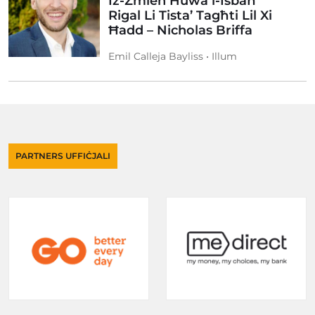
Iż-Żmien Huwa l-Isbaħ
Rigal Li Tista’ Tagħti Lil Xi
Ħadd – Nicholas Briffa
Emil Calleja Bayliss • Illum
PARTNERS UFFIĊJALI