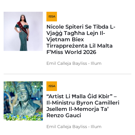
ISSA
Nicole Spiteri Se Tibda L-
Vjaġġ Tagħha Lejn Il-
Vjetnam Biex
Tirrappreżenta Lil Malta
F’Miss World 2026
Emil Calleja Bayliss • Illum
ISSA
“Artist Li Ħalla Ġid Kbir” –
Il-Ministru Byron Camilleri
Jsellem Il-Memorja Ta’
Renzo Gauci
Emil Calleja Bayliss • Illum