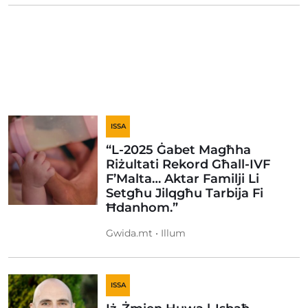
ISSA
“L-2025 Ġabet Magħha
Riżultati Rekord Għall-IVF
F’Malta… Aktar Familji Li
Setgħu Jilqgħu Tarbija Fi
Ħdanhom.”
Gwida.mt • Illum
ISSA