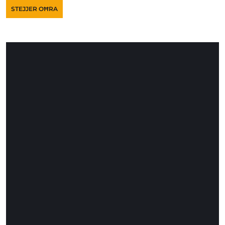
STEJJER OĦRA