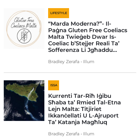
LIFESTYLE
“Marda Moderna?”- Il-
Paġna Gluten Free Coeliacs
Malta Twieġeb Dwar Is-
Coeliac b’Stejjer Reali Ta’
Sofferenza Li Jgħaddu…
Bradley Zerafa • Illum
ISSA
Kurrenti Tar-Riħ Iġibu
Sħaba ta’ Rmied Tal-Etna
Lejn Malta: Titjiriet
Ikkanċellati U L-Ajruport
Ta’ Katanja Magħluq
Bradley Zerafa • Illum