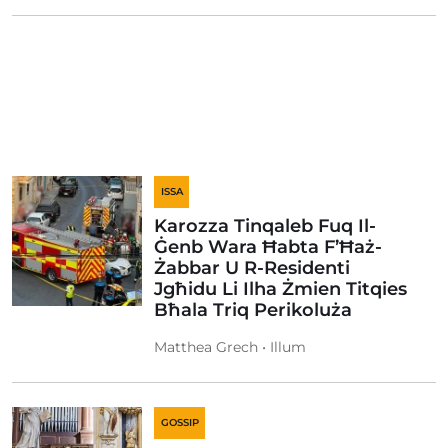
ISSA
Karozza Tinqaleb Fuq Il-
Ġenb Wara Ħabta F’Ħaż-
Żabbar U R-Residenti
Jgħidu Li Ilha Żmien Titqies
Bħala Triq Perikoluża
Matthea Grech • Illum
GOSSIP