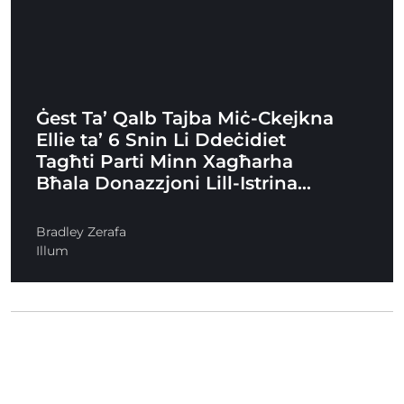
Ġest Ta’ Qalb Tajba Miċ-Ckejkna
Ellie ta’ 6 Snin Li Ddeċidiet
Tagħti Parti Minn Xagħarha
Bħala Donazzjoni Lill-Istrina…
Bradley Zerafa
Illum