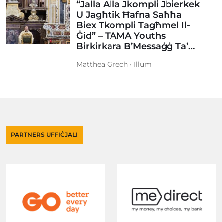
“Jalla Alla Jkompli Jbierkek
U Jagħtik Ħafna Saħħa
Biex Tkompli Tagħmel Il-
Ġid” – TAMA Youths
Birkirkara B’Messaġġ Ta’…
Matthea Grech • Illum
PARTNERS UFFIĊJALI