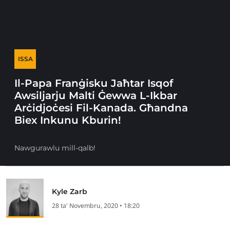
ISSA
Il-Papa Franġisku Jaħtar Isqof
Awsiljarju Malti Ġewwa L-Ikbar
Arċidjoċesi Fil-Kanada. Għandna
Biex Inkunu Kburin!
Nawgurawlu mill-qalb!
Kyle Zarb
28 ta' Novembru, 2020 • 18:20