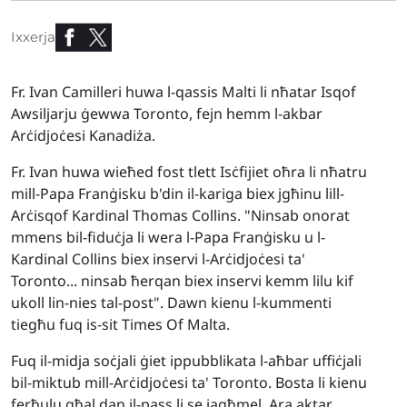
Ixxerja
Fr. Ivan Camilleri huwa l-qassis Malti li nħatar Isqof
Awsiljarju ġewwa Toronto, fejn hemm l-akbar
Arċidjoċesi Kanadiża.
Fr. Ivan huwa wieħed fost tlett Isċfijiet oħra li nħatru
mill-Papa Franġisku b'din il-kariga biex jgħinu lill-
Arċisqof Kardinal Thomas Collins. "Ninsab onorat
mmens bil-fiduċja li wera l-Papa Franġisku u l-
Kardinal Collins biex inservi l-Arċidjoċesi ta'
Toronto... ninsab ħerqan biex inservi kemm lilu kif
ukoll lin-nies tal-post". Dawn kienu l-kummenti
tiegħu fuq is-sit Times Of Malta.
Fuq il-midja soċjali ġiet ippubblikata l-aħbar uffiċjali
bil-miktub mill-Arċidjoċesi ta' Toronto. Bosta li kienu
ferħulu għal dan il-pass li se jagħmel. Ara aktar