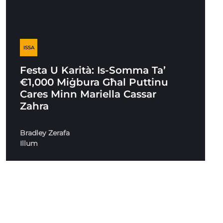
ISSA
Festa U Karità: Is-Somma Ta’
€1,000 Miġbura Għal Puttinu
Cares Minn Mariella Cassar
Zahra
Bradley Zerafa
Illum