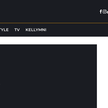
Fac
In
TYLE
TV
KELLYMNI
i