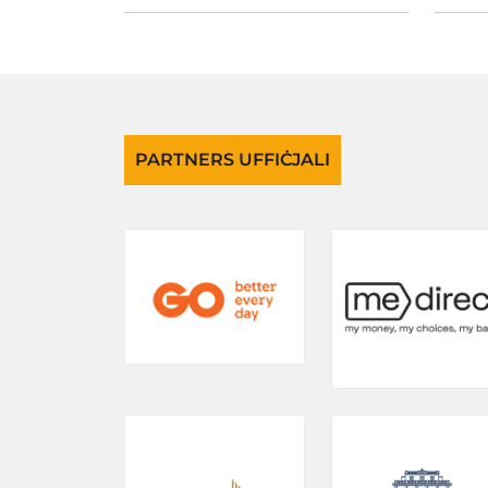
PARTNERS UFFIĊJALI