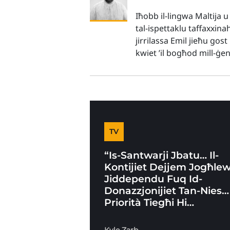
Iħobb il-lingwa Maltija u
tal-ispettaklu taffaxxina
jirrilassa Emil jieħu gos
kwiet ’il bogħod mill-ġe
TV
“Is-Santwarji Jbatu… Il-
Kontijiet Dejjem Jogħle
Jiddependu Fuq Id-
Donazzjonijiet Tan-Nies… 
Priorità Tiegħi Hi…
Kyle Zarb