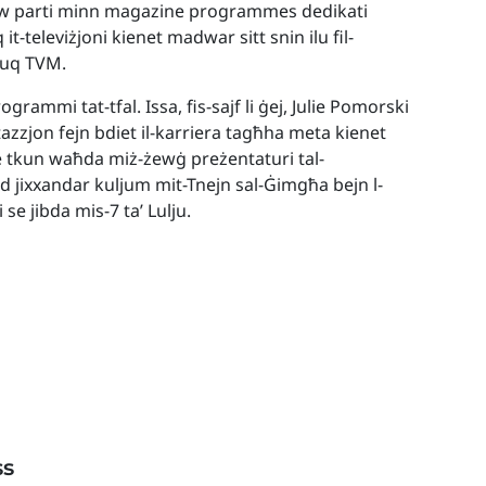
urmaw parti minn magazine programmes dedikati
it-televiżjoni kienet madwar sitt snin ilu fil-
fuq TVM.
grammi tat-tfal. Issa, fis-sajf li ġej, Julie Pomorski
tazzjon fejn bdiet il-karriera tagħha meta kienet
 se tkun waħda miż-żewġ preżentaturi tal-
d jixxandar kuljum mit-Tnejn sal-Ġimgħa bejn l-
 se jibda mis-7 ta’ Lulju.
ss