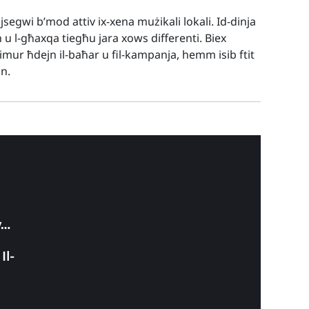
 jsegwi b’mod attiv ix-xena mużikali lokali. Id-dinja
h u l-għaxqa tiegħu jara xows differenti. Biex
t imur ħdejn il-baħar u fil-kampanja, hemm isib ftit
nn.
w…
Il-