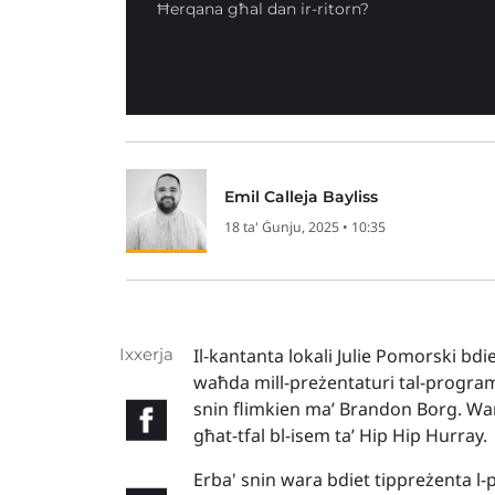
Ħerqana għal dan ir-ritorn?
Emil Calleja Bayliss
18 ta' Ġunju, 2025 • 10:35
Ixxerja
Il-kantanta lokali Julie Pomorski bdie
waħda mill-preżentaturi tal-program
snin flimkien ma’ Brandon Borg. W
għat-tfal bl-isem ta’ Hip Hip Hurray.
Erba' snin wara bdiet tippreżenta l