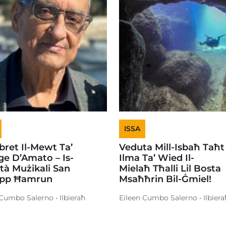
ISSA
ret Il-Mewt Ta’
Veduta Mill-Isbaħ Taħt
e D’Amato – Is-
Ilma Ta’ Wied Il-
tà Mużikali San
Mielaħ Tħalli Lil Bosta
pp Ħamrun
Msaħħrin Bil-Ġmiel!
 Cumbo Salerno • Ilbieraħ
Eileen Cumbo Salerno • Ilbiera