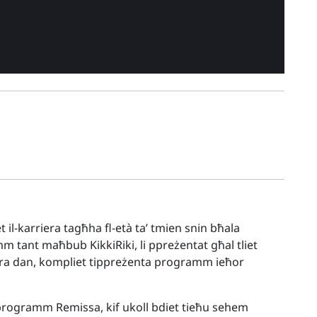
t il-karriera tagħha fl-età ta’ tmien snin bħala
m tant maħbub KikkiRiki, li ppreżentat għal tliet
ara dan, kompliet tippreżenta programm ieħor
-programm Remissa, kif ukoll bdiet tieħu sehem