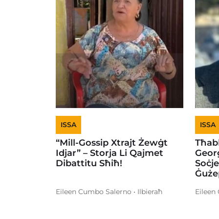
ISSA
ISSA
“Mill-Gossip Xtrajt Żewġt
Tħabb
Idjar” – Storja Li Qajmet
Georg
Dibattitu Sħiħ!
Soċje
Ġuże
Eileen Cumbo Salerno • Ilbieraħ
Eileen