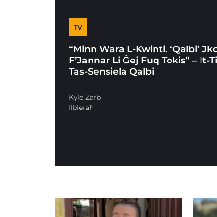
TV
“Minn Wara L-Kwinti. ‘Qalbi’ Jk
F’Jannar Li Ġej Fuq Tokis” – It-
Tas-Sensiela Qalbi
Kyle Zarb
Ilbieraħ