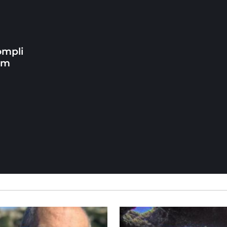
ompli
Tim