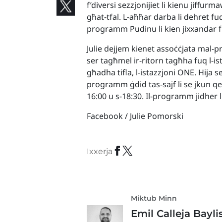
f’diversi sezzjonijiet li kienu jiff
għat-tfal. L-aħħar darba li dehret fuq 
programm Pudinu li kien jixxandar 
Julie dejjem kienet assoċċjata mal-pro
ser tagħmel ir-ritorn tagħha fuq l-is
għadha tifla, l-istazzjoni ONE. Hija
programm ġdid tas-sajf li se jkun qe
16:00 u s-18:30. Il-programm jidher li
Facebook / Julie Pomorski
Ixxerja
Miktub Minn
Emil Calleja Bayli