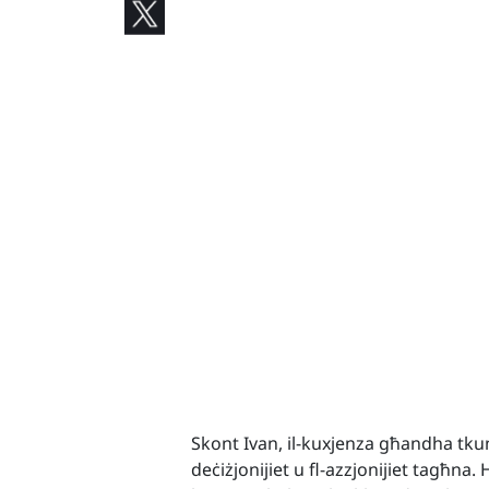
Skont Ivan, il-kuxjenza għandha tk
deċiżjonijiet u fl-azzjonijiet tagħ