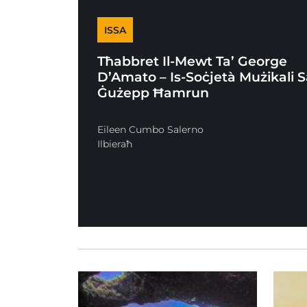
ISSA
Tħabbret Il-Mewt Ta’ George
D’Amato – Is-Soċjetà Mużikali 
Ġużepp Ħamrun
Eileen Cumbo Salerno
Ilbieraħ