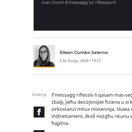
Ivan Grech b’messaġġ ta’ riflessjoni!
Eileen Cumbo Salerno
5 ta' Ġunju, 2026 • 19:12
Ixxerja
F’messaġġ riflessiv li qasam mas-se
żbalji, jieħu deċiżjonijiet ħżiena u xi
ċirkostanzi mhux mistennija. Huwa r
indirettament, ilkoll nistgħu nkunu 
ħajjitna.