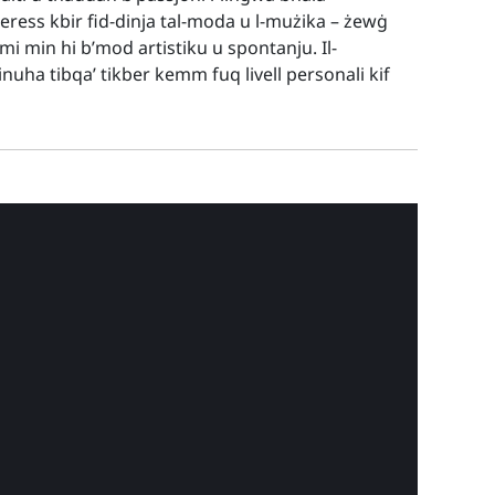
eress kbir fid-dinja tal-moda u l-mużika – żewġ
mi min hi b’mod artistiku u spontanju. Il-
inuha tibqa’ tikber kemm fuq livell personali kif