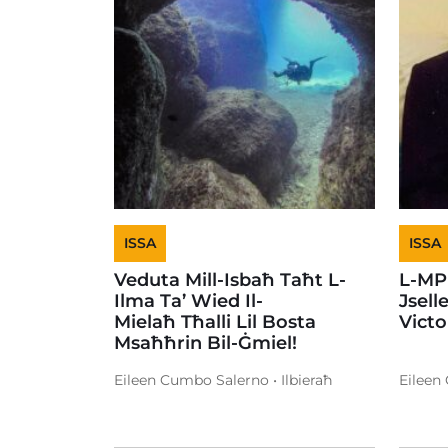
ISSA
ISSA
Veduta Mill-Isbaħ Taħt L-
L-MP
Ilma Ta’ Wied Il-
Jsell
Mielaħ Tħalli Lil Bosta
Vict
Msaħħrin Bil-Ġmiel!
Eileen Cumbo Salerno • Ilbieraħ
Eileen