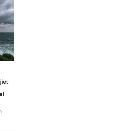
iet
al
ħ