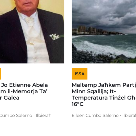
ISSA
 Jo Etienne Abela
Maltemp Jaħkem Partij
em il-Memorja Ta’
Minn Sqallija; It-
or Galea
Temperatura Tinżel Għ
16°C
 Cumbo Salerno • Ilbieraħ
Eileen Cumbo Salerno • Ilbiera