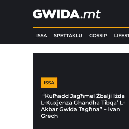
ISSA
SPETTAKLU
GOSSIP
LIFES
ISSA
“Kulħadd Jagħmel Żbalji Iżda
L-Kuxjenza Għandha Tibqa’ L-
Akbar Gwida Tagħna” – Ivan
Grech