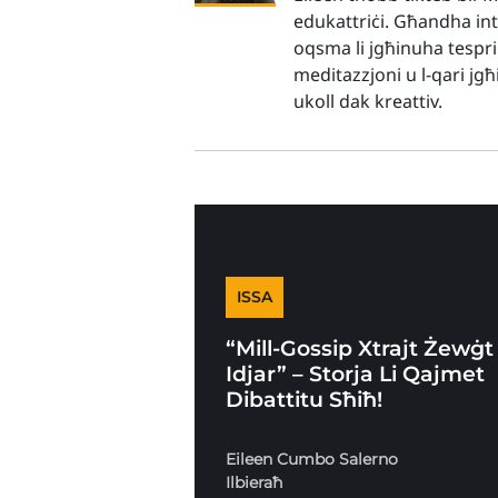
edukattriċi. Għandha int
oqsma li jgħinuha tespri
meditazzjoni u l-qari jgħ
ukoll dak kreattiv.
ISSA
“Mill-Gossip Xtrajt Żewġt
Idjar” – Storja Li Qajmet
Dibattitu Sħiħ!
Eileen Cumbo Salerno
Ilbieraħ