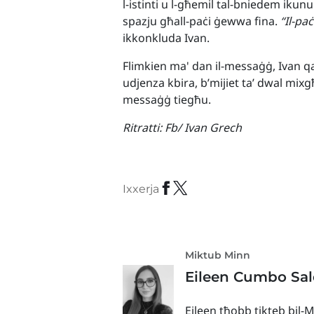
l-istinti u l-għemil tal-bniedem iku
spazju għall-paċi ġewwa fina.
“Il-pa
ikkonkluda Ivan.
Flimkien ma' dan il-messaġġ, Ivan q
udjenza kbira, b’mijiet ta’ dwal mixgħu
messaġġ tiegħu.
Ritratti:
Fb/ Ivan Grech
Ixxerja
Miktub Minn
Eileen Cumbo Sal
Eileen tħobb tikteb bil-