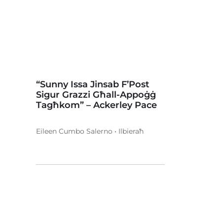
“Sunny Issa Jinsab F’Post
Sigur Grazzi Għall-Appoġġ
Tagħkom” – Ackerley Pace
Eileen Cumbo Salerno • Ilbieraħ