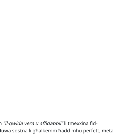
un
“il-gwida vera u affidabbli”
li tmexxina fid-
na. Huwa sostna li għalkemm ħadd mhu perfett, meta