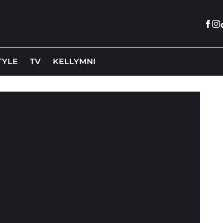
Fac
In
TYLE
TV
KELLYMNI