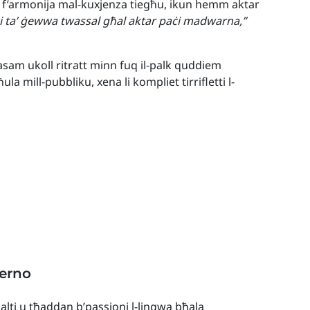
nu f’armonija mal-kuxjenza tiegħu, ikun hemm aktar
ċi ta’ ġewwa twassal għal aktar paċi madwarna,”
asam ukoll ritratt minn fuq il-palk quddiem
la mill-pubbliku, xena li kompliet tirrifletti l-
erno
Malti u tħaddan b’passjoni l-lingwa bħala