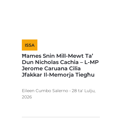
ISSA
Ħames Snin Mill-Mewt Ta’
Dun Nicholas Cachia – L-MP
Jerome Caruana Cilia
Jfakkar Il-Memorja Tiegħu
Eileen Cumbo Salerno • 28 ta' Lulju,
2026