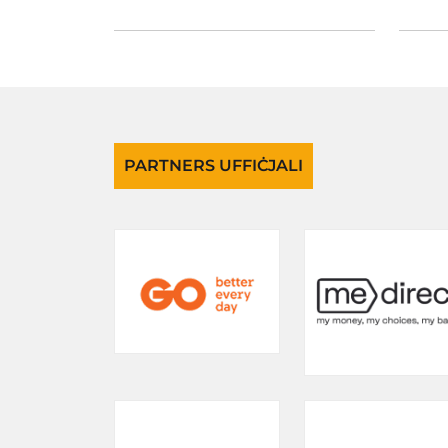
PARTNERS UFFIĊJALI