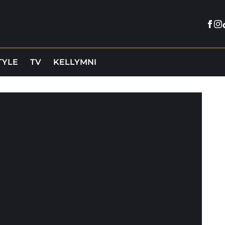
Fac
In
TYLE
TV
KELLYMNI