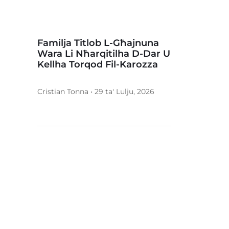
Familja Titlob L-Għajnuna
Wara Li Nħarqitilha D-Dar U
Kellha Torqod Fil-Karozza
Cristian Tonna • 29 ta' Lulju, 2026