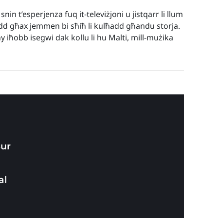
n t’esperjenza fuq it-televiżjoni u jistqarr li llum
add għax jemmen bi sħiħ li kulħadd għandu storja.
iħobb isegwi dak kollu li hu Malti, mill-mużika
Sur
al