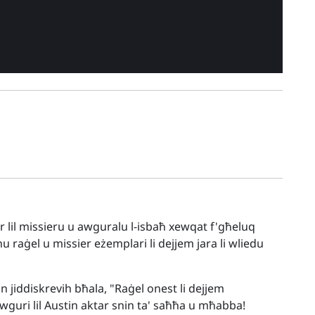
r lil missieru u awguralu l-isbaħ xewqat f'għeluq
 raġel u missier eżemplari li dejjem jara li wliedu
n jiddiskrevih bħala, "Raġel onest li dejjem
. Awguri lil Austin aktar snin ta' saħħa u mħabba!