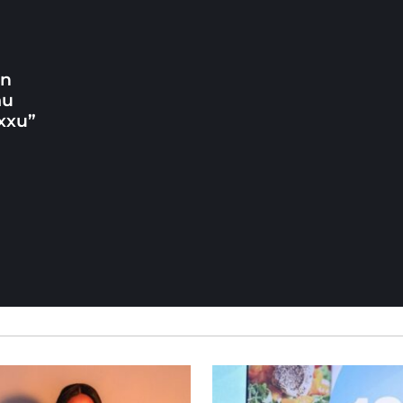
un
ħu
xxu”