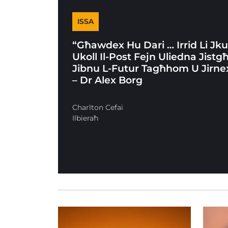
ISSA
“Għawdex Hu Dari … Irrid Li Jk
Ukoll Il-Post Fejn Uliedna Jistg
Jibnu L-Futur Tagħhom U Jirne
– Dr Alex Borg
Charlton Cefai
Ilbieraħ