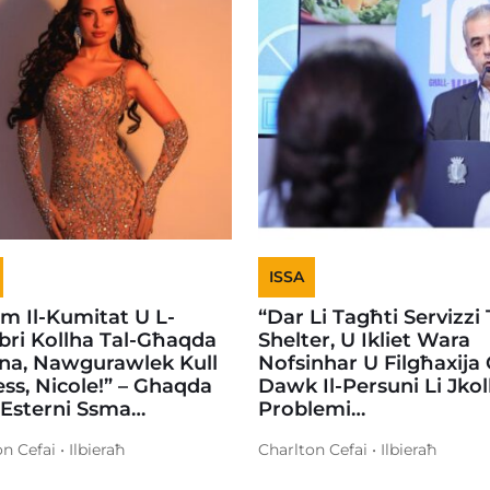
ISSA
em Il-Kumitat U L-
“Dar Li Tagħti Servizzi 
ri Kollha Tal-Għaqda
Shelter, U Ikliet Wara
na, Nawgurawlek Kull
Nofsinhar U Filgħaxija
ss, Nicole!” – Ghaqda
Dawk Il-Persuni Li Jko
 Esterni Ssma…
Problemi…
n Cefai • Ilbieraħ
Charlton Cefai • Ilbieraħ