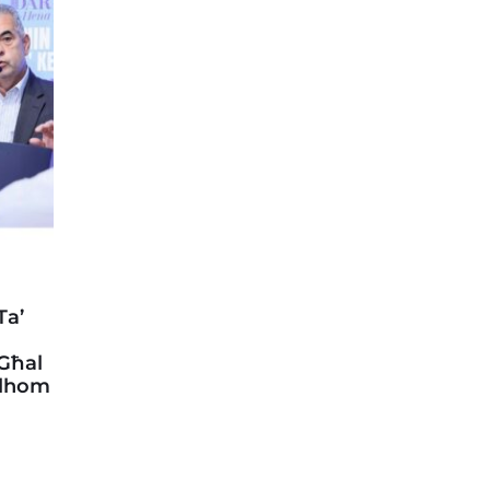
Ta’
 Għal
llhom