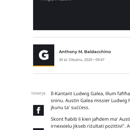
Anthony M. Baldacchino
30 ta' Ottubru, 2020 • 09:47
Ixxerja
Il-Kantant Ludwig Galea, illum faħħa
sninu. Austin Galea missier Ludwig hu
jkunu ta' suċċess.
Skont ħabib li kien jaħdem ma' Austi
irnexxielu jikseb riżultati pożittivi"