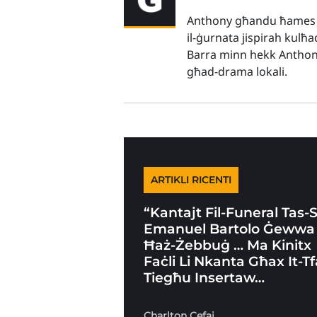
Anthony għandu ħames sni
il-ġurnata jispirah kulħ
Barra minn hekk Anthony 
għad-drama lokali.
ARTIKLI RICENTI
“Kantajt Fil-Funeral Tas-
Emanuel Bartolo Ġewwa
Ħaż-Żebbuġ … Ma Kinitx
Faċli Li Nkanta Għax It-Tf
Tiegħu Insertaw…
Charlton Cefai