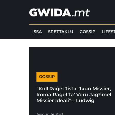
ISSA
SPETTAKLU
GOSSIP
LIFES
GOSSIP
"Kull Raġel Jista' Jkun Missier,
Imma Raġel Ta' Veru Jagħmel
Missier Ideali" – Ludwig
Awguri Austin!