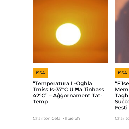
ISSA
ISSA
“Temperatura L-Ogħla
“F’Is
Tmiss Is-37°C U Ħa Tinħass
Memb
42°C” – Aġġornament Tat-
Tagħ
Temp
Suċċe
Festi
Charlton Cefai • Ilbieraħ
Charlto