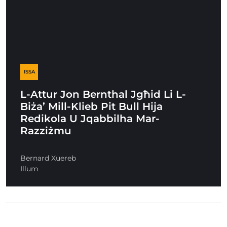
ISSA
L-Attur Jon Bernthal Jgħid Li L-
Biża’ Mill-Klieb Pit Bull Hija
Redikola U Jqabbilha Mar-
Razziżmu
Bernard Xuereb
Illum