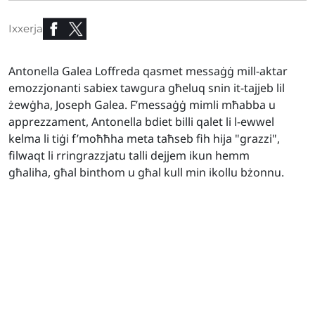
Ixxerja
Antonella Galea Loffreda qasmet messaġġ mill-aktar
emozzjonanti sabiex tawgura għeluq snin it-tajjeb lil
żewġha, Joseph Galea. F’messaġġ mimli mħabba u
apprezzament, Antonella bdiet billi qalet li l-ewwel
kelma li tiġi f’moħħha meta taħseb fih hija "grazzi",
filwaqt li rringrazzjatu talli dejjem ikun hemm
għaliha, għal binthom u għal kull min ikollu bżonnu.