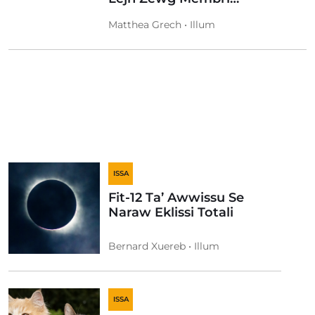
Matthea Grech • Illum
ISSA
Fit-12 Ta’ Awwissu Se
Naraw Eklissi Totali
Bernard Xuereb • Illum
ISSA