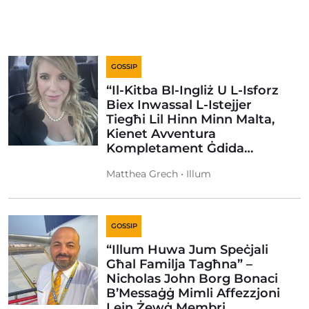
GOSSIP
“Il-Kitba Bl-Ingliż U L-Isforz
Biex Inwassal L-Istejjer
Tiegħi Lil Hinn Minn Malta,
Kienet Avventura
Kompletament Ġdida…
Matthea Grech • Illum
GOSSIP
“Illum Huwa Jum Speċjali
Għal Familja Tagħna” –
Nicholas John Borg Bonaci
B’Messaġġ Mimli Affezzjoni
Lejn Żewġ Membri…