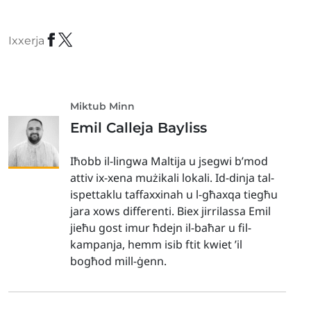
Ixxerja
Miktub Minn
Emil Calleja Bayliss
Iħobb il-lingwa Maltija u jsegwi b’mod
attiv ix-xena mużikali lokali. Id-dinja tal-
ispettaklu taffaxxinah u l-għaxqa tiegħu
jara xows differenti. Biex jirrilassa Emil
jieħu gost imur ħdejn il-baħar u fil-
kampanja, hemm isib ftit kwiet ’il
bogħod mill-ġenn.