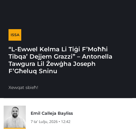
ISSA
“L-Ewwel Kelma Li Tiġi F’Moħħi
Tibqa’ Dejjem Grazzi” – Antonella
Tawgura Lil Żewġha Joseph
F’Għeluq Sninu
Xewqat sbieħ!
Emil Calleja Bayliss
7 ta' Lulju, 2026 • 12:42