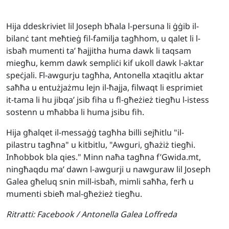
Hija ddeskriviet lil Joseph bħala l-persuna li ġġib il-
bilanċ tant meħtieġ fil-familja tagħhom, u qalet li l-
isbaħ mumenti ta’ ħajjitha huma dawk li taqsam
miegħu, kemm dawk sempliċi kif ukoll dawk l-aktar
speċjali. Fl-awgurju tagħha, Antonella xtaqitlu aktar
saħħa u entużjażmu lejn il-ħajja, filwaqt li esprimiet
it-tama li hu jibqa’ jsib fiha u fl-għeżież tiegħu l-istess
sostenn u mħabba li huma jsibu fih.
Hija għalqet il-messaġġ tagħha billi sejħitlu "il-
pilastru tagħna" u kitbitlu, "Awguri, għażiż tiegħi.
Inħobbok bla qies." Minn naħa tagħna f’Gwida.mt,
ningħaqdu ma’ dawn l-awgurji u nawguraw lil Joseph
Galea għeluq snin mill-isbaħ, mimli saħħa, ferħ u
mumenti sbieħ mal-għeżież tiegħu.
Ritratti:
Facebook / Antonella Galea Loffreda