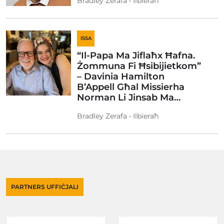
Bradley Zerafa • Ilbieraħ
ISSA
“Il-Papa Ma Jiflaħx Ħafna.
Żommuna Fi Ħsibijietkom”
– Davinia Hamilton
B’Appell Għal Missierha
Norman Li Jinsab Ma…
Bradley Zerafa • Ilbieraħ
PARTNERS UFFIĊJALI