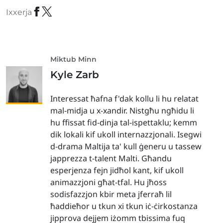
Ixxerja
Miktub Minn
Kyle Zarb
Interessat ħafna f'dak kollu li hu relatat
mal-midja u x-xandir. Nistgħu ngħidu li
hu ffissat fid-dinja tal-ispettaklu; kemm
dik lokali kif ukoll internazzjonali. Isegwi
d-drama Maltija ta' kull ġeneru u tassew
japprezza t-talent Malti. Għandu
esperjenza fejn jidħol kant, kif ukoll
animazzjoni għat-tfal. Hu jħoss
sodisfazzjon kbir meta jferraħ lil
ħaddieħor u tkun xi tkun iċ-ċirkostanza
jipprova dejjem iżomm tbissima fuq