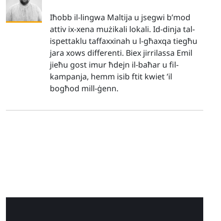
Iħobb il-lingwa Maltija u jsegwi b’mod
attiv ix-xena mużikali lokali. Id-dinja tal-
ispettaklu taffaxxinah u l-għaxqa tiegħu
jara xows differenti. Biex jirrilassa Emil
jieħu gost imur ħdejn il-baħar u fil-
kampanja, hemm isib ftit kwiet ’il
bogħod mill-ġenn.