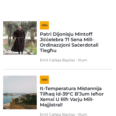
ISSA
Patri Dijonisju Mintoff
Jiċċelebra 71 Sena Mill-
Ordinazzjoni Saċerdotali
Tiegħu
Emil Calleja Bayliss • Illum
ISSA
It-Temperatura Mistennija
Tilħaq Id-39°C B’Jum Ieħor
Xemxi U Riħ Varju Mill-
Majjistral!
Emil Calleja Bayliss • Illum