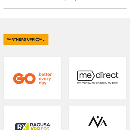
PARTNERS UFFIĊJALI