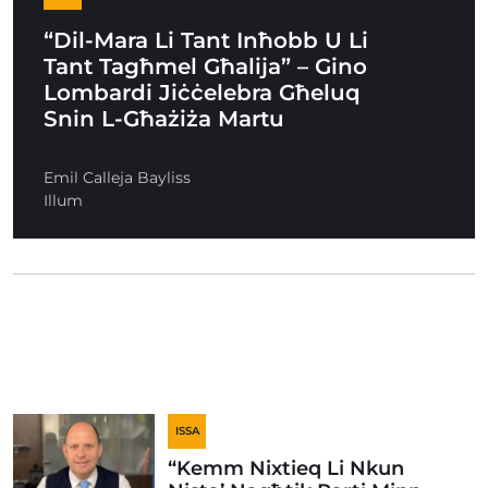
“Dil-Mara Li Tant Inħobb U Li
Tant Tagħmel Għalija” – Gino
Lombardi Jiċċelebra Għeluq
Snin L-Għażiża Martu
Emil Calleja Bayliss
Illum
ISSA
“Kemm Nixtieq Li Nkun