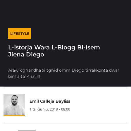
LIFESTYLE
L-Istorja Wara L-Blogg Bl-Isem
Jiena Diego
Araw x’għandha xi tgħid omm Diego tirrakkonta dwar
binha ta’ 4 snin!
Emil Calleja Bayliss
1 ta' Ġunju, 2019 • 08:00