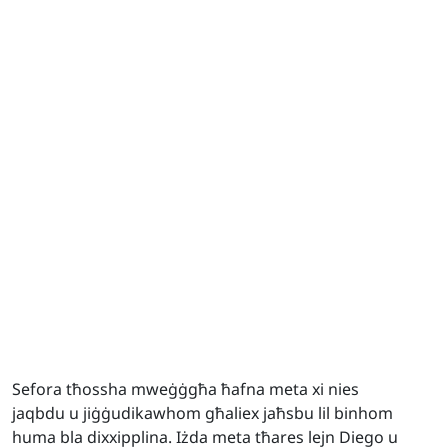
Sefora tħossha mweġġgħa ħafna meta xi nies
jaqbdu u jiġġudikawhom għaliex jaħsbu lil binhom
huma bla dixxipplina. Iżda meta tħares lejn Diego u