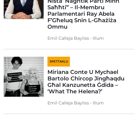
Nista’ Nagħtik Parti Minn
Saħħti” – Il-Membru
Parlamentari Ray Abela
F’Għeluq Snin L-Għażiża
Ommu
Emil Calleja Bayliss • Illum
SPETTAKLU
Miriana Conte U Mychael
Bartolo Chircop Jingħaqdu
Għal Kanzunetta Ġdida –
‘What The Helena?’
Emil Calleja Bayliss • Illum