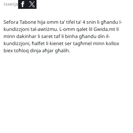
Ixxerja
Sefora Tabone hija omm ta’ tifel ta’ 4 snin li għandu l-
kundizzjoni tal-awtiżmu. L-omm qalet lil Gwida.mt li
minn dakinhar li saret taf li binha għandu din il-
kundizzjoni, ħalfet li kienet ser tagħmel minn kollox
biex toħloq dinja aħjar għalih.