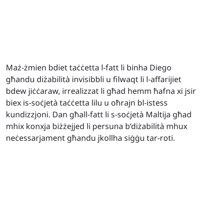
Maż-żmien bdiet taċċetta l-fatt li binha Diego
għandu diżabilità invisibbli u filwaqt li l-affarijiet
bdew jiċċaraw, irrealizzat li għad hemm ħafna xi jsir
biex is-soċjetà taċċetta lilu u oħrajn bl-istess
kundizzjoni. Dan għall-fatt li s-soċjetà Maltija għad
mhix konxja biżżejjed li persuna b’diżabilità mhux
neċessarjament għandu jkollha siġġu tar-roti.