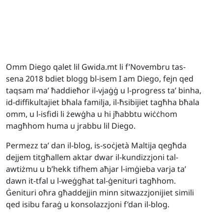
Omm Diego qalet lil Gwida.mt li f’Novembru tas-
sena 2018 bdiet blogg bl-isem I am Diego, fejn qed
taqsam ma’ ħaddieħor il-vjaġġ u l-progress ta’ binha,
id-diffikultajiet bħala familja, il-ħsibijiet tagħha bħala
omm, u l-isfidi li żewġha u hi jħabbtu wiċċhom
magħhom huma u jrabbu lil Diego.
Permezz ta’ dan il-blog, is-soċjetà Maltija qegħda
dejjem titgħallem aktar dwar il-kundizzjoni tal-
awtiżmu u b’hekk tifhem aħjar l-imġieba varja ta’
dawn it-tfal u l-weġgħat tal-ġenituri tagħhom.
Ġenituri oħra għaddejjin minn sitwazzjonijiet simili
qed isibu faraġ u konsolazzjoni f’dan il-blog.