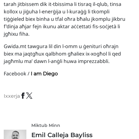
tarah jitbissem dik it-tbissima li tisraq il-qlub, tinsa
kollox u jiġuha l-enerġija u l-kuraġġ li tkompli
tiġġieled biex binha u tfal oħra bħalu jkomplu jikbru
f’dinja aħjar fejn ikunu aktar aċċettati fis-soċjetà li
jgħixu fiha.
Gwida.mt tawgura lil din l-omm u ġenituri oħrajn
biex ma jaqtgħux qalbhom għaliex ix-xogħol li qed
jagħmlu ma’ dawn l-anġli huwa imprezzabbli.
Facebook /
I am Diego
Ixxerja
Miktub Minn
Emil Calleja Bayliss