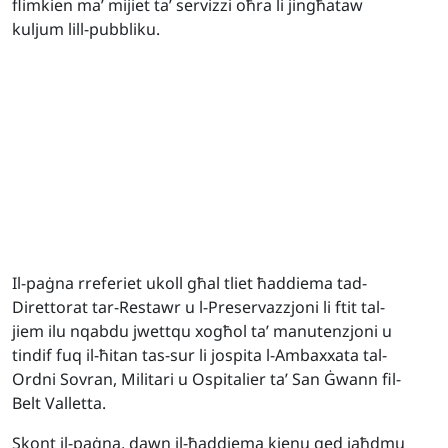
flimkien ma’ mijiet ta’ servizzi oħra li jingħataw
kuljum lill-pubbliku.
Il-paġna rreferiet ukoll għal tliet ħaddiema tad-
Direttorat tar-Restawr u l-Preservazzjoni li ftit tal-
jiem ilu nqabdu jwettqu xogħol ta’ manutenzjoni u
tindif fuq il-ħitan tas-sur li jospita l-Ambaxxata tal-
Ordni Sovran, Militari u Ospitalier ta’ San Ġwann fil-
Belt Valletta.
Skont il-paġna, dawn il-ħaddiema kienu qed jaħdmu