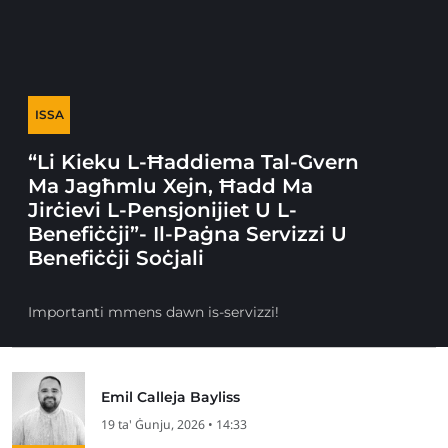
ISSA
“Li Kieku L-Ħaddiema Tal-Gvern
Ma Jagħmlu Xejn, Ħadd Ma
Jirċievi L-Pensjonijiet U L-
Benefiċċji”- Il-Paġna Servizzi U
Benefiċċji Soċjali
Importanti mmens dawn is-servizzi!
Emil Calleja Bayliss
19 ta' Ġunju, 2026 • 14:33