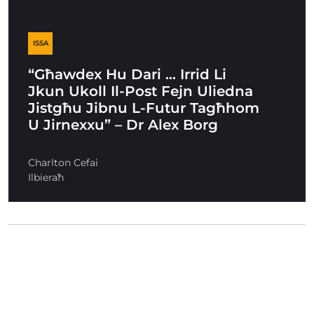
ISSA
“Għawdex Hu Dari … Irrid Li
Jkun Ukoll Il-Post Fejn Uliedna
Jistgħu Jibnu L-Futur Tagħhom
U Jirnexxu” – Dr Alex Borg
Charlton Cefai
Ilbieraħ