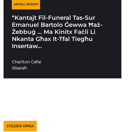
ARTIKLI RICENTI
“Kantajt Fil-Funeral Tas-Sur
Emanuel Bartolo Ġewwa Ħaż-
Żebbuġ … Ma Kinitx Faċli Li
Nkanta Għax It-Tfal Tiegħu
Insertaw…
Charlton Cefai
Ilbieraħ
STEJJER OĦRA