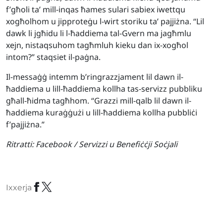
f’għoli ta’ mill-inqas ħames sulari sabiex iwettqu
xogħolhom u jipproteġu l-wirt storiku ta’ pajjiżna. “Lil
dawk li jgħidu li l-ħaddiema tal-Gvern ma jagħmlu
xejn, nistaqsuhom tagħmluh kieku dan ix-xogħol
intom?” staqsiet il-paġna.
Il-messaġġ intemm b’ringrazzjament lil dawn il-
ħaddiema u lill-ħaddiema kollha tas-servizz pubbliku
għall-ħidma tagħhom. “Grazzi mill-qalb lil dawn il-
ħaddiema kuraġġużi u lill-ħaddiema kollha pubbliċi
f’pajjiżna.”
Ritratti:
Facebook / Servizzi u Benefiċċji Soċjali
Ixxerja