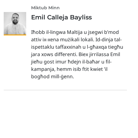
Miktub Minn
Emil Calleja Bayliss
Iħobb il-lingwa Maltija u jsegwi b’mod
attiv ix-xena mużikali lokali. Id-dinja tal-
ispettaklu taffaxxinah u l-għaxqa tiegħu
jara xows differenti. Biex jirrilassa Emil
jieħu gost imur ħdejn il-baħar u fil-
kampanja, hemm isib ftit kwiet ’il
bogħod mill-ġenn.