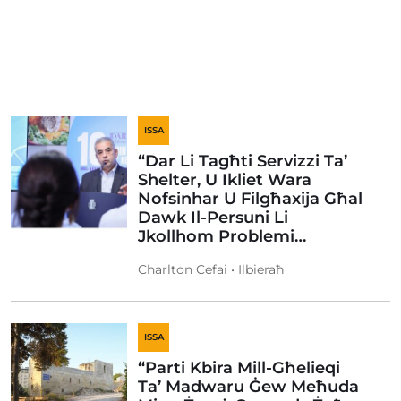
ISSA
“Dar Li Tagħti Servizzi Ta’
Shelter, U Ikliet Wara
Nofsinhar U Filgħaxija Għal
Dawk Il-Persuni Li
Jkollhom Problemi…
Charlton Cefai • Ilbieraħ
ISSA
“Parti Kbira Mill-Għelieqi
Ta’ Madwaru Ġew Meħuda