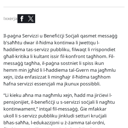
Ixxerja
Il-paġna Servizzi u Benefiċċji Soċjali qasmet messaġġ
b’saħħtu dwar il-ħidma kontinwa li jwettqu l-
ħaddiema tas-servizz pubbliku, filwaqt li rrispondiet
għall-kritika li kultant issir fil-konfront tagħhom. Fil-
messaġġ tagħha, il-paġna sostniet li spiss ikun
hemm min jgħid li l-ħaddiema tal-Gvern ma jagħmlu
xejn, iżda enfasizzat li mingħajr il-ħidma tagħhom
ħafna servizzi essenzjali ma jkunux possibbli.
“Li kieku aħna ma nagħmlu xejn, ħadd ma jirċievi l-
pensjonijiet, il-benefiċċji u s-servizzi soċjali li nagħtu
kontinwament,” intqal fil-messaġġ. Ġie mfakkar
ukoll li s-servizz pubbliku jinkludi setturi kruċjali
bħas-saħħa, l-edukazzjoni u ż-żamma tal-ordni,