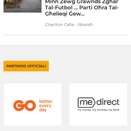
Minn Żewġ Grawnds Żgħar
Tal-Futbol … Parti Oħra Tal-
Għelieqi Ġew…
Charlton Cefai • Ilbieraħ
PARTNERS UFFIĊJALI