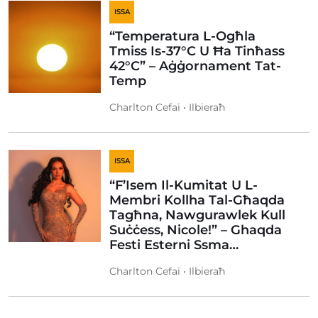
ISSA
“Temperatura L-Ogħla
Tmiss Is-37°C U Ħa Tinħass
42°C” – Aġġornament Tat-
Temp
Charlton Cefai • Ilbieraħ
ISSA
“F’Isem Il-Kumitat U L-
Membri Kollha Tal-Għaqda
Tagħna, Nawgurawlek Kull
Suċċess, Nicole!” – Ghaqda
Festi Esterni Ssma…
Charlton Cefai • Ilbieraħ