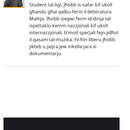
Student tal-liġi, jħobb is-safar kif ukoll
għandu għal qalbu ferm il-letteratura
Maltija. Iħobb isegwi ferm id-dinja tal-
ispettaklu kemm nazzjonali kif ukoll
internazzjonali, b’mod speċjali fejn jidħol
il-qasam tal-mużika. Fil-ħin liberu jħobb
jikteb u jaqra jew inkella jara xi
dokumentarju.