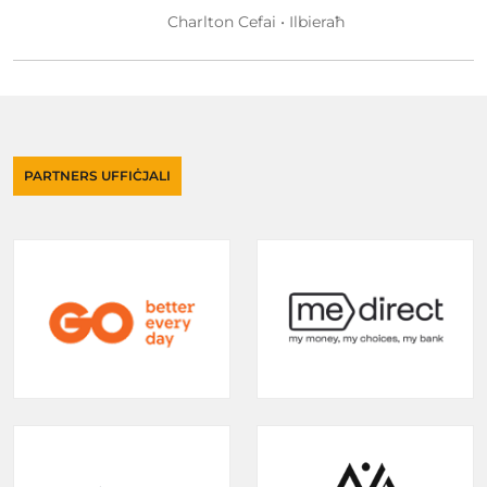
Charlton Cefai • Ilbieraħ
PARTNERS UFFIĊJALI