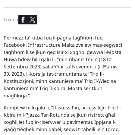
Ixxerja
Permezz ta’ kitba fuq il-paġna tagħhom fuq
Facebook, Infrastructure Malta żvelaw mas-segwaċi
tagħhom li se jkun qed isir xi xogħol ġewwa l-Mosta.
Huwa bdew billi qalu li, “min-nhar it-Tnejn (18 ta’
Settembru 2023) sal-aħħar ta’ Novembru (il-Ħamis
30, 2023), il-korsija tat-tramuntana ta’ Triq Il-
Kostituzzjoni, minn kantuniera ma’ Triq Il-Wied sa
kantuniera ma’ Triq Il-Kbira, Mosta ser tkun
magħluqa.”
Komplew billi qalu li, “fl-istess ħin, aċċess lejn Triq Il-
Kbira mil-Pjazza Tar-Rotunda se jkun ristrett għal
xogħlijiet fuq ir-riservwar u pavimentar. Ippjana l-
vjaġġ tiegħek minn qabel, segwi t-tabelli lejn toroq