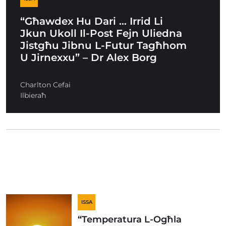
“Għawdex Hu Dari … Irrid Li
Jkun Ukoll Il-Post Fejn Uliedna
Jistgħu Jibnu L-Futur Tagħhom
U Jirnexxu” – Dr Alex Borg
Charlton Cefai
Ilbieraħ
ISSA
“Temperatura L-Ogħla