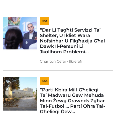
ISSA
“Dar Li Tagħti Servizzi Ta’
Shelter, U Ikliet Wara
Nofsinhar U Filgħaxija Għal
Dawk Il-Persuni Li
Jkollhom Problemi…
Charlton Cefai • Ilbieraħ
ISSA
“Parti Kbira Mill-Għelieqi
Ta’ Madwaru Ġew Meħuda
Minn Żewġ Grawnds Żgħar
Tal-Futbol … Parti Oħra Tal-
Għelieqi Ġew…