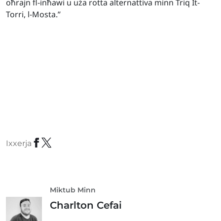
oħrajn fl-inħawi u uża rotta alternattiva minn Triq It-
Torri, l-Mosta.”
Ixxerja
Miktub Minn
Charlton Cefai