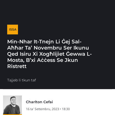
ISSA
Min-Nhar It-Tnejn Li Ġej Sal-
Aħħar Ta’ Novembru Ser Ikunu
Qed Isiru Xi Xogħlijiet Ġewwa L-
Mosta, B’xi Aċċess Se Jkun
Ristrett
Tajjeb li tkun taf
Charlton Cefai
16 ta' Settembru, 2023 • 18:30