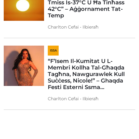
Tmiss Is-37°C U Ħa Tinħass
42°C” – Aġġornament Tat-
Temp
Charlton Cefai • Ilbieraħ
ISSA
“F’Isem Il-Kumitat U L-
Membri Kollha Tal-Għaqda
Tagħna, Nawgurawlek Kull
Suċċess, Nicole!” – Ghaqda
Festi Esterni Ssma…
Charlton Cefai • Ilbieraħ