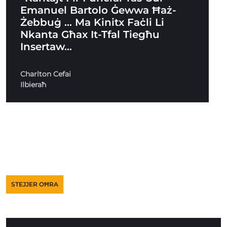
Emanuel Bartolo Ġewwa Ħaż-
Żebbuġ … Ma Kinitx Faċli Li
Nkanta Għax It-Tfal Tiegħu
Insertaw…
Charlton Cefai
Ilbieraħ
STEJJER OĦRA