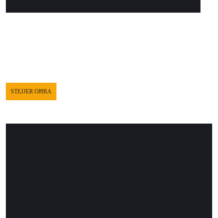
STEJJER OĦRA