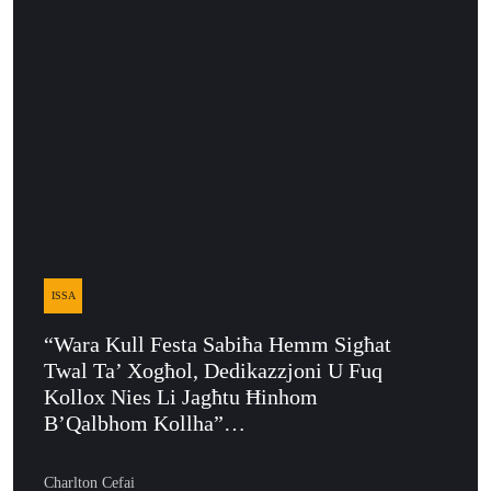
ISSA
“Wara Kull Festa Sabiħa Hemm Sigħat
Twal Ta’ Xogħol, Dedikazzjoni U Fuq
Kollox Nies Li Jagħtu Ħinhom
B’Qalbhom Kollha”…
Charlton Cefai