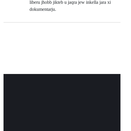
liberu jħobb jikteb u jaqra jew inkella jara xi
dokumentarju.