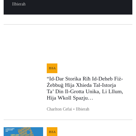
Ilbieraħ
ISSA
“Id-Dar Storika Riħ Id-Deheb Fiż-
Żebbuġ Hija Xhieda Tal-Istorja
Ta’ Din Il-Grotta Unika, Li Lllum,
Hija Wkoll Spazju…
Charlton Cefai • Ilbieraħ
ISSA