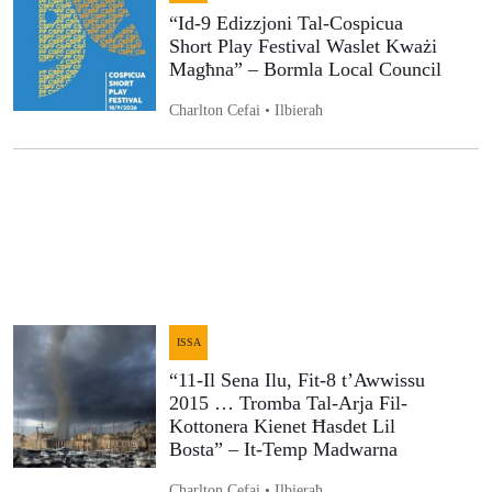
“Id-9 Edizzjoni Tal-Cospicua
Short Play Festival Waslet Kważi
Magħna” – Bormla Local Council
Charlton Cefai • Ilbieraħ
ISSA
“11-Il Sena Ilu, Fit-8 t’Awwissu
2015 … Tromba Tal-Arja Fil-
Kottonera Kienet Ħasdet Lil
Bosta” – It-Temp Madwarna
Charlton Cefai • Ilbieraħ