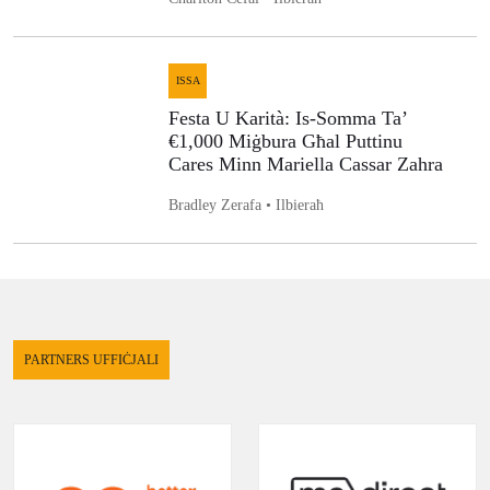
ISSA
Festa U Karità: Is-Somma Ta’
€1,000 Miġbura Għal Puttinu
Cares Minn Mariella Cassar Zahra
Bradley Zerafa • Ilbieraħ
PARTNERS UFFIĊJALI