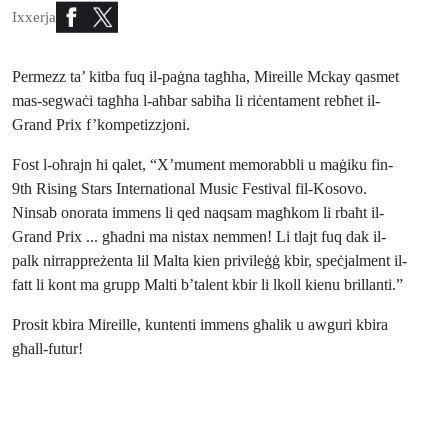
Ixxerja
Permezz ta’ kitba fuq il-paġna tagħha, Mireille Mckay qasmet
mas-segwaċi tagħha l-aħbar sabiħa li riċentament rebħet il-
Grand Prix f’kompetizzjoni.
Fost l-oħrajn hi qalet, “X’mument memorabbli u maġiku fin-
9th Rising Stars International Music Festival fil-Kosovo.
Ninsab onorata immens li qed naqsam magħkom li rbaħt il-
Grand Prix ... għadni ma nistax nemmen! Li tlajt fuq dak il-
palk nirrappreżenta lil Malta kien privileġġ kbir, speċjalment il-
fatt li kont ma grupp Malti b’talent kbir li lkoll kienu brillanti.”
Prosit kbira Mireille, kuntenti immens għalik u awguri kbira
għall-futur!