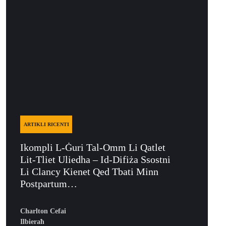
ARTIKLI RICENTI
Ikompli L-Ġuri Tal-Omm Li Qatlet
Lit-Tliet Uliedha – Id-Difiża Ssostni
Li Clancy Kienet Qed Tbati Minn
Postpartum…
Charlton Cefai
Ilbieraħ