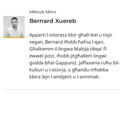
Miktub Minn
Bernard Xuereb
Apparti l-interess kbir għall-ikel u tisjir
vegan, Bernard iħobb ħafna l-qari.
Għalkemm il-lingwa Maltija tibqa’ fl-
ewwel post, iħobb jitgħallem lingwi
ġodda bħal Ġappuniż. Jaffaxxina ruħu bil-
kulturi u l-istorja, u għandu mħabba
kbira lejn l-ambjent u l-annimali.