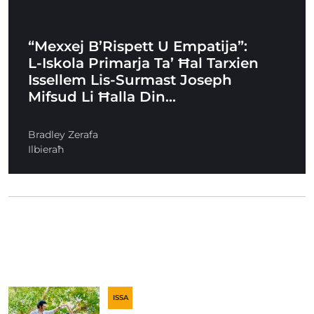
“Mexxej B’Rispett U Empatija”:
L-Iskola Primarja Ta’ Ħal Tarxien
Issellem Lis-Surmast Joseph
Mifsud Li Ħalla Din…
Bradley Zerafa
Ilbieraħ
ISSA