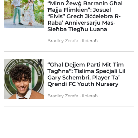
“Minn Żewġ Barranin Għal
Ħajja Flimkien”: Josuel
“Elvis” Grech Jiċċelebra R-
Raba’ Anniversarju Mas-
Sieħba Tiegħu Luana
Bradley Zerafa • Ilbieraħ
“Għal Dejjem Parti Mit-Tim
Tagħna”: Tislima Speċjali Lil
Gary Schembri, Player Ta’
Qrendi FC Youth Nursery
Bradley Zerafa • Ilbieraħ