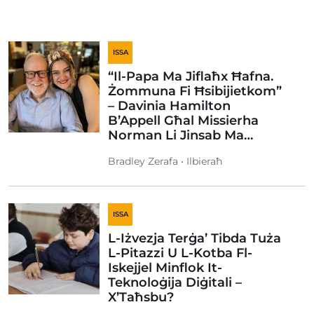
ISSA
“Il-Papa Ma Jiflaħx Ħafna.
Żommuna Fi Ħsibijietkom”
– Davinia Hamilton
B’Appell Għal Missierha
Norman Li Jinsab Ma…
Bradley Zerafa • Ilbieraħ
ISSA
L-Iżvezja Terġa’ Tibda Tuża
L-Pitazzi U L-Kotba Fl-
Iskejjel Minflok It-
Teknoloġija Diġitali –
X’Taħsbu?