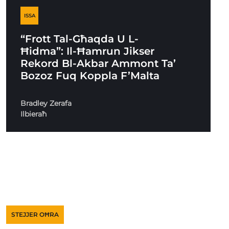
ISSA
“Frott Tal-Għaqda U L-
Ħidma”: Il-Ħamrun Jikser
Rekord Bl-Akbar Ammont Ta’
Bozoz Fuq Koppla F’Malta
Bradley Zerafa
Ilbieraħ
STEJJER OĦRA