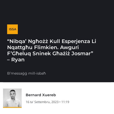
ISSA
“Nibqa’ Ngħożż Kull Esperjenza Li
Nqattgħu Flimkien. Awguri
F’Għeluq Sninek Għażiż Josmar”
– Ryan
B’messaġġ mill-isbaħ
Bernard Xuereb
16 ta' Settembru, 2023 • 11:19