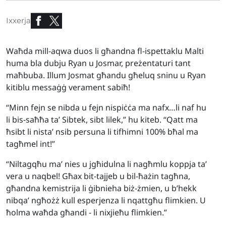
Ixxerja
Waħda mill-aqwa duos li għandna fl-ispettaklu Malti
huma bla dubju Ryan u Josmar, preżentaturi tant
maħbuba. Illum Josmat għandu għeluq sninu u Ryan
kitiblu messaġġ verament sabiħ!
“Minn fejn se nibda u fejn nispiċċa ma nafx…li naf hu
li bis-saħħa ta’ Sibtek, sibt lilek,” hu kiteb. “Qatt ma
ħsibt li nista’ nsib persuna li tifhimni 100% bħal ma
tagħmel int!”
“Niltagqħu ma’ nies u jgħidulna li nagħmlu koppja ta’
vera u naqbel! Għax bit-tajjeb u bil-ħażin tagħna,
għandna kemistrija li ġibnieha biż-żmien, u b’hekk
nibqa’ ngħożż kull esperjenza li nqattgħu flimkien. U
ħolma waħda għandi - li nixjieħu flimkien.”