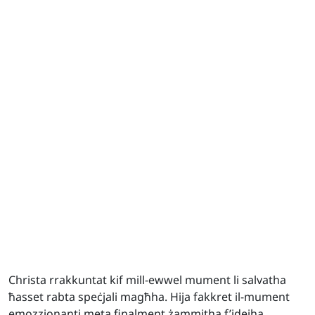
Christa rrakkuntat kif mill-ewwel mument li salvatha
ħasset rabta speċjali magħha. Hija fakkret il-mument
emozzjonanti meta finalment żammitha f’idejha