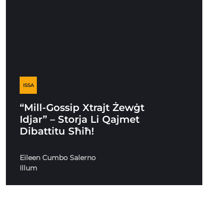
ISSA
“Mill-Gossip Xtrajt Żewġt
Idjar” – Storja Li Qajmet
Dibattitu Sħiħ!
Eileen Cumbo Salerno
Illum