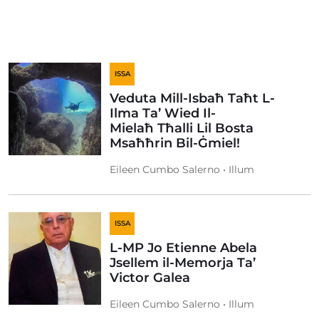
ISSA
Veduta Mill-Isbaħ Taħt L-
Ilma Ta’ Wied Il-
Mielaħ Tħalli Lil Bosta
Msaħħrin Bil-Ġmiel!
Eileen Cumbo Salerno • Illum
ISSA
L-MP Jo Etienne Abela
Jsellem il-Memorja Ta’
Victor Galea
Eileen Cumbo Salerno • Illum