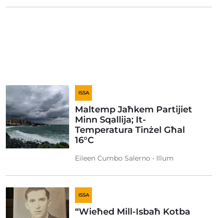
ISSA
Maltemp Jaħkem Partijiet
Minn Sqallija; It-
Temperatura Tinżel Għal
16°C
Eileen Cumbo Salerno • Illum
ISSA
“Wieħed Mill-Isbaħ Kotba