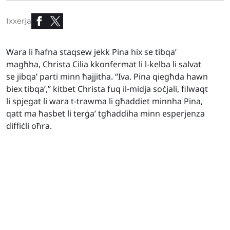
Ixxerja
Wara li ħafna staqsew jekk Pina hix se tibqa’
magħha, Christa Cilia kkonfermat li l-kelba li salvat
se jibqa’ parti minn ħajjitha. “Iva. Pina qiegħda hawn
biex tibqa’,” kitbet Christa fuq il-midja soċjali, filwaqt
li spjegat li wara t-trawma li għaddiet minnha Pina,
qatt ma ħasbet li terġa’ tgħaddiha minn esperjenza
diffiċli oħra.