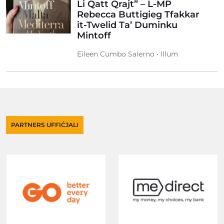
Li Qatt Qrajt” – L-MP
Rebecca Buttigieg Tfakkar
it-Twelid Ta’ Duminku
Mintoff
Eileen Cumbo Salerno • Illum
PARTNERS UFFIĊJALI