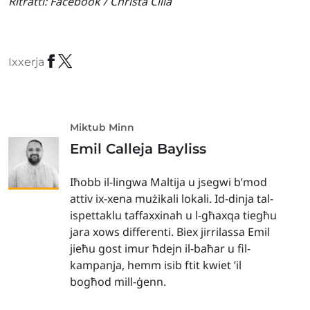
Ritratti:
Facebook / Christa Cilia
Ixxerja
Miktub Minn
Emil Calleja Bayliss
Iħobb il-lingwa Maltija u jsegwi b’mod
attiv ix-xena mużikali lokali. Id-dinja tal-
ispettaklu taffaxxinah u l-għaxqa tiegħu
jara xows differenti. Biex jirrilassa Emil
jieħu gost imur ħdejn il-baħar u fil-
kampanja, hemm isib ftit kwiet ’il
bogħod mill-ġenn.