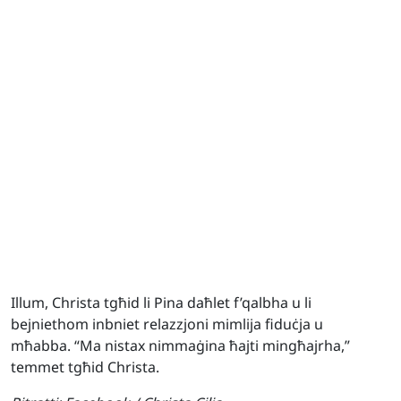
Illum, Christa tgħid li Pina daħlet f’qalbha u li
bejniethom inbniet relazzjoni mimlija fiduċja u
mħabba. “Ma nistax nimmaġina ħajti mingħajrha,”
temmet tgħid Christa.