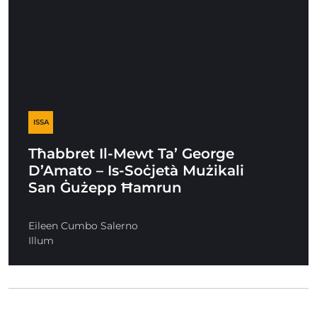
ISSA
Tħabbret Il-Mewt Ta’ George
D’Amato – Is-Soċjetà Mużikali
San Ġużepp Ħamrun
Eileen Cumbo Salerno
Illum