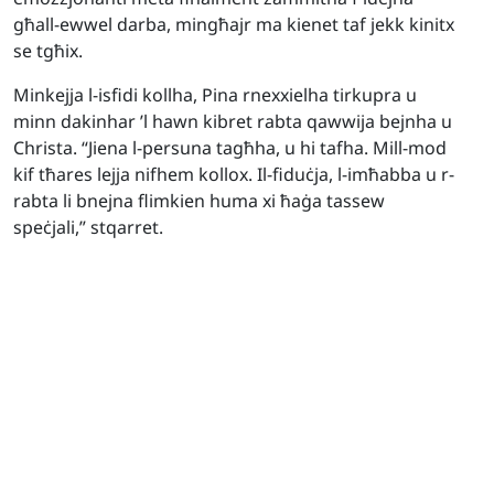
għall-ewwel darba, mingħajr ma kienet taf jekk kinitx
se tgħix.
Minkejja l-isfidi kollha, Pina rnexxielha tirkupra u
minn dakinhar ’l hawn kibret rabta qawwija bejnha u
Christa. “Jiena l-persuna tagħha, u hi tafha. Mill-mod
kif tħares lejja nifhem kollox. Il-fiduċja, l-imħabba u r-
rabta li bnejna flimkien huma xi ħaġa tassew
speċjali,” stqarret.