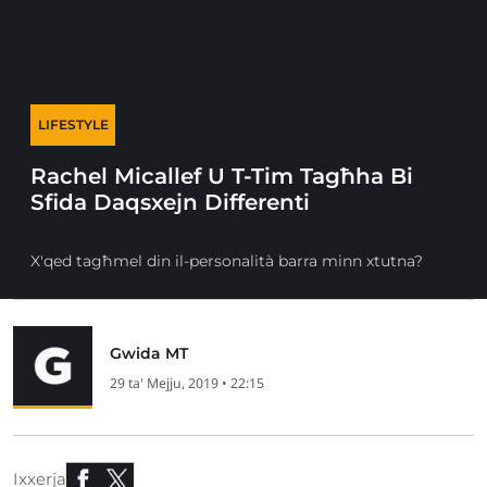
LIFESTYLE
Rachel Micallef U T-Tim Tagħha Bi
Sfida Daqsxejn Differenti
X'qed tagħmel din il-personalità barra minn xtutna?
Gwida MT
29 ta' Mejju, 2019 • 22:15
Ixxerja