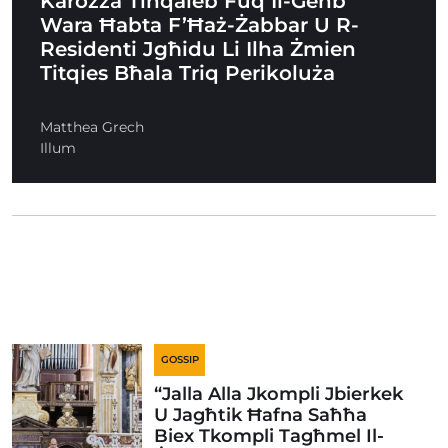
Karozza Tinqaleb Fuq Il-Ġenb
Wara Ħabta F’Ħaż-Żabbar U R-
Residenti Jgħidu Li Ilha Żmien
Titqies Bħala Triq Perikoluża
Matthea Grech
Illum
GOSSIP
“Jalla Alla Jkompli Jbierkek
U Jagħtik Ħafna Saħħa
Biex Tkompli Tagħmel Il-