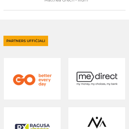
Matthea Grech • Illum
PARTNERS UFFIĊJALI