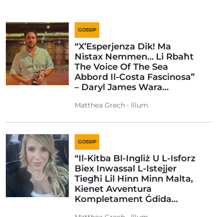
GOSSIP
“X’Esperjenza Dik! Ma
Nistax Nemmen… Li Rbaħt
The Voice Of The Sea
Abbord Il-Costa Fascinosa”
– Daryl James Wara…
Matthea Grech • Illum
GOSSIP
“Il-Kitba Bl-Ingliż U L-Isforz
Biex Inwassal L-Istejjer
Tiegħi Lil Hinn Minn Malta,
Kienet Avventura
Kompletament Ġdida…