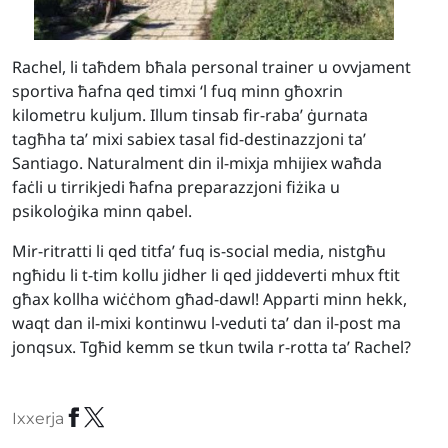
Rachel, li taħdem bħala personal trainer u ovvjament
sportiva ħafna qed timxi ‘l fuq minn għoxrin
kilometru kuljum. Illum tinsab fir-raba’ ġurnata
tagħha ta’ mixi sabiex tasal fid-destinazzjoni ta’
Santiago. Naturalment din il-mixja mhijiex waħda
faċli u tirrikjedi ħafna preparazzjoni fiżika u
psikoloġika minn qabel.
Mir-ritratti li qed titfa’ fuq is-social media, nistgħu
ngħidu li t-tim kollu jidher li qed jiddeverti mhux ftit
għax kollha wiċċhom għad-dawl! Apparti minn hekk,
waqt dan il-mixi kontinwu l-veduti ta’ dan il-post ma
jonqsux. Tgħid kemm se tkun twila r-rotta ta’ Rachel?
Ixxerja