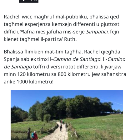
Rachel, wiċċ magħruf mal-pubbliku, bħalissa qed
tagħmel esperjenza kemxejn differenti u pjuttost
diffiċli. Ħafna nies jafuha mis-serje
Simpatiċi,
fejn
kienet tagħmel il-parti ta’ Ruth
.
Bħalissa flimkien mat-tim tagħha, Rachel qiegħda
Spanja sabiex timxi l-
Camino de Santiago
! Il-
Camino
de Santiago
toffri diversi rotot differenti, li jvarjaw
minn 120 kilometru sa 800 kilometru jew saħansitra
anke 1000 kilometru!