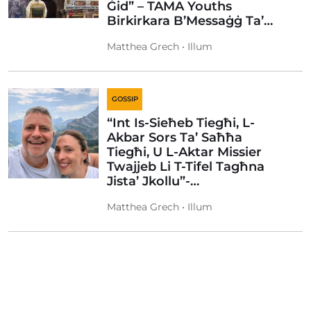
Ġid” – TAMA Youths
Birkirkara B’Messaġġ Ta’…
Matthea Grech • Illum
GOSSIP
“Int Is-Sieħeb Tiegħi, L-
Akbar Sors Ta’ Saħħa
Tiegħi, U L-Aktar Missier
Twajjeb Li T-Tifel Tagħna
Jista’ Jkollu”-…
Matthea Grech • Illum