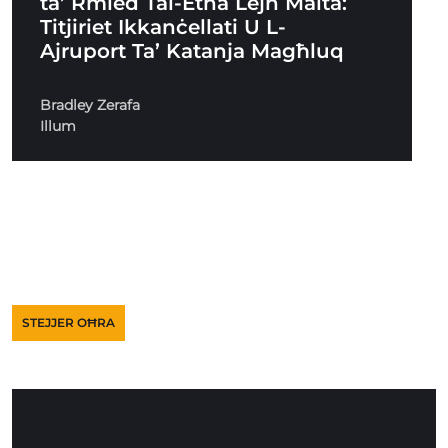
ta’ Rmied Tal-Etna Lejn Malta:
Titjiriet Ikkanċellati U L-
Ajruport Ta’ Katanja Magħluq
Bradley Zerafa
Illum
STEJJER OĦRA