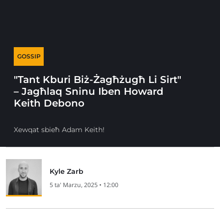
GOSSIP
"Tant Kburi Biż-Żagħżugħ Li Sirt"
– Jagħlaq Sninu Iben Howard
Keith Debono
Xewqat sbieħ Adam Keith!
Kyle Zarb
5 ta' Marzu, 2025 • 12:00