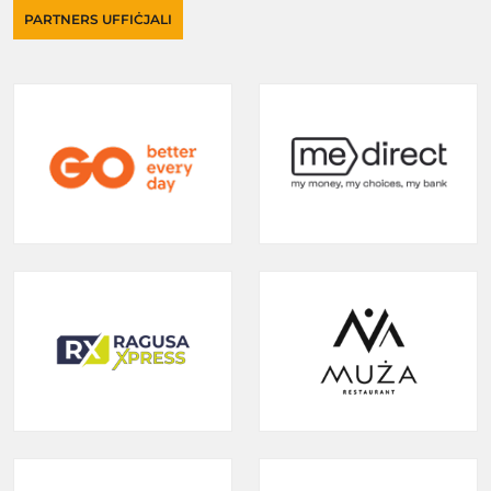
PARTNERS UFFIĊJALI