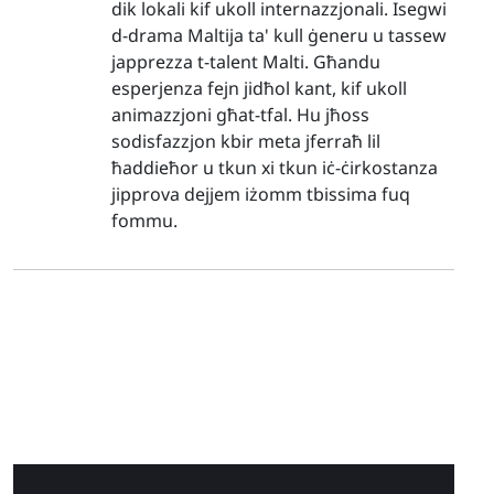
dik lokali kif ukoll internazzjonali. Isegwi
d-drama Maltija ta' kull ġeneru u tassew
japprezza t-talent Malti. Għandu
esperjenza fejn jidħol kant, kif ukoll
animazzjoni għat-tfal. Hu jħoss
sodisfazzjon kbir meta jferraħ lil
ħaddieħor u tkun xi tkun iċ-ċirkostanza
jipprova dejjem iżomm tbissima fuq
fommu.