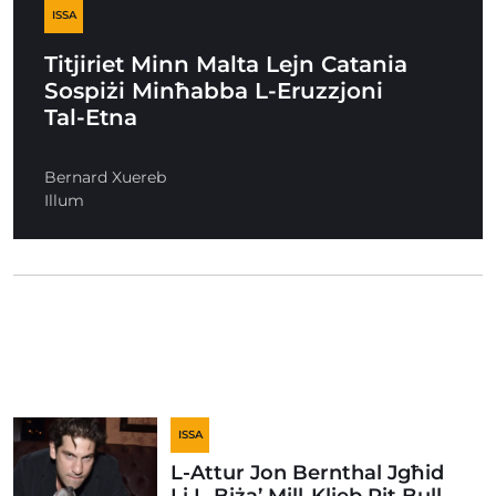
ISSA
Titjiriet Minn Malta Lejn Catania
Sospiżi Minħabba L-Eruzzjoni
Tal-Etna
Bernard Xuereb
Illum
ISSA
L-Attur Jon Bernthal Jgħid