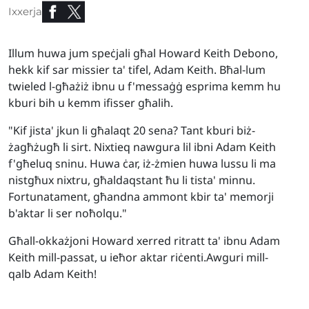
Ixxerja
Illum huwa jum speċjali għal Howard Keith Debono,
hekk kif sar missier ta' tifel, Adam Keith. Bħal-lum
twieled l-għażiż ibnu u f'messaġġ esprima kemm hu
kburi bih u kemm ifisser għalih.
"Kif jista' jkun li għalaqt 20 sena? Tant kburi biż-
żagħżugħ li sirt. Nixtieq nawgura lil ibni Adam Keith
f'għeluq sninu. Huwa ċar, iż-żmien huwa lussu li ma
nistgħux nixtru, għaldaqstant ħu li tista' minnu.
Fortunatament, għandna ammont kbir ta' memorji
b'aktar li ser noħolqu."
Għall-okkażjoni Howard xerred ritratt ta' ibnu Adam
Keith mill-passat, u ieħor aktar riċenti.Awguri mill-
qalb Adam Keith!