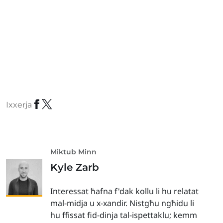
Ixxerja
Miktub Minn
Kyle Zarb
Interessat ħafna f'dak kollu li hu relatat
mal-midja u x-xandir. Nistgħu ngħidu li
hu ffissat fid-dinja tal-ispettaklu; kemm