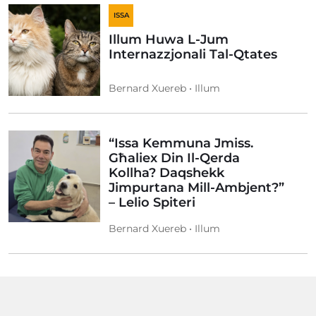
ISSA
Illum Huwa L-Jum
Internazzjonali Tal-Qtates
Bernard Xuereb • Illum
“Issa Kemmuna Jmiss.
Għaliex Din Il-Qerda
Kollha? Daqshekk
Jimpurtana Mill-Ambjent?”
– Lelio Spiteri
Bernard Xuereb • Illum