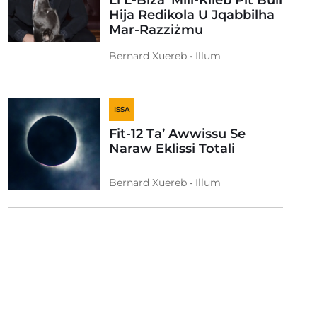
Li L-Biża’ Mill-Klieb Pit Bull
Hija Redikola U Jqabbilha
Mar-Razziżmu
Bernard Xuereb • Illum
ISSA
Fit-12 Ta’ Awwissu Se
Naraw Eklissi Totali
Bernard Xuereb • Illum