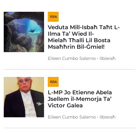
ISSA
Veduta Mill-Isbaħ Taħt L-
Ilma Ta’ Wied Il-
Mielaħ Tħalli Lil Bosta
Msaħħrin Bil-Ġmiel!
Eileen Cumbo Salerno • Ilbieraħ
ISSA
L-MP Jo Etienne Abela
Jsellem il-Memorja Ta’
Victor Galea
Eileen Cumbo Salerno • Ilbieraħ