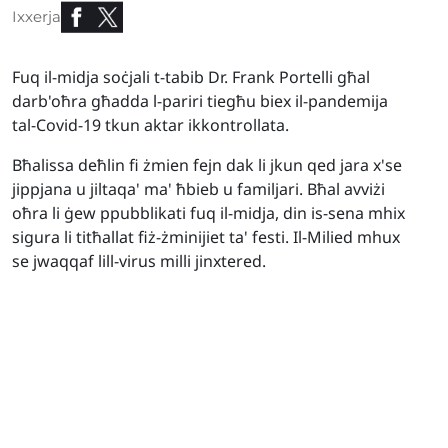
Ixxerja
Fuq il-midja soċjali t-tabib Dr. Frank Portelli għal
darb'oħra għadda l-pariri tiegħu biex il-pandemija
tal-Covid-19 tkun aktar ikkontrollata.
Bħalissa deħlin fi żmien fejn dak li jkun qed jara x'se
jippjana u jiltaqa' ma' ħbieb u familjari. Bħal avviżi
oħra li ġew ppubblikati fuq il-midja, din is-sena mhix
sigura li titħallat fiż-żminijiet ta' festi. Il-Milied mhux
se jwaqqaf lill-virus milli jinxtered.