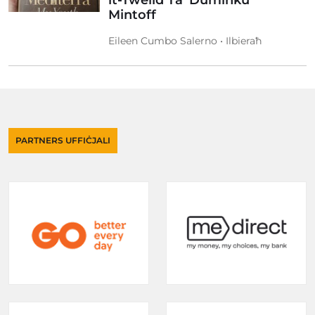
it-Twelid Ta’ Duminku
Mintoff
Eileen Cumbo Salerno • Ilbieraħ
PARTNERS UFFIĊJALI