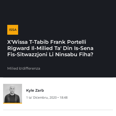
ISSA
X'Wissa T-Tabib Frank Portelli
Rigward Il-Milied Ta' Din Is-Sena
Fis-Sitwazzjoni Li Ninsabu Fiha?
Milied b'differenza
Kyle Zarb
1 ta' Diċembru, 2020 • 18:48