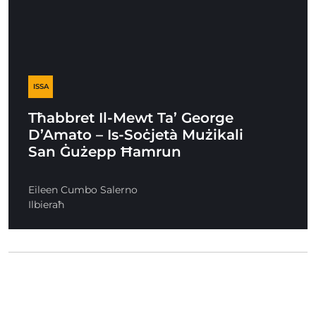
ISSA
Tħabbret Il-Mewt Ta’ George
D’Amato – Is-Soċjetà Mużikali
San Ġużepp Ħamrun
Eileen Cumbo Salerno
Ilbieraħ