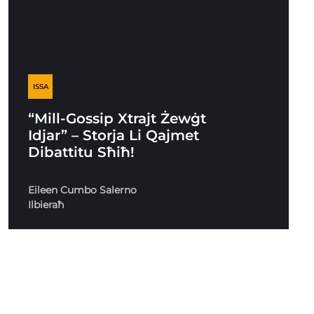
ISSA
“Mill-Gossip Xtrajt Żewġt
Idjar” – Storja Li Qajmet
Dibattitu Sħiħ!
Eileen Cumbo Salerno
Ilbieraħ