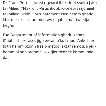
Dr. Frank Portelli jwissi rigward il-festini li ssoltu jsiru
tal-Milied. "Ftakru. Il-Virus iħobb iċ-ċelebrazzjonijiet
tal-Milied ukoll". Fortunatament kien hemm għadd
kbir ta' nies li kkummentaw u qablu mat-twissija
tiegħu.
Fuq Department of Information għadu kemm
tħabbar biex rases jiġu evitati b'kull mod. Anke biex
tixtri hemm bżonn li ssib metodi aktar remoti, u jekk
hemm bżonn tagħmel ix-xirjiet tiegħek komdu mid-
dar.