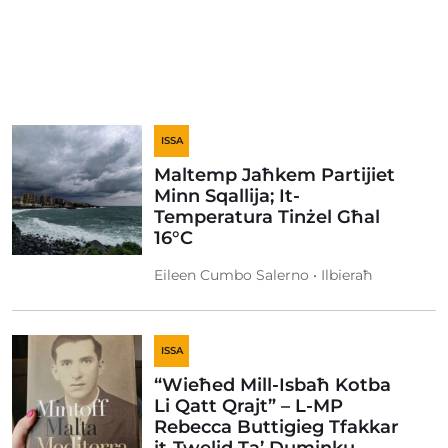
ISSA
Maltemp Jaħkem Partijiet
Minn Sqallija; It-
Temperatura Tinżel Għal
16°C
Eileen Cumbo Salerno • Ilbieraħ
ISSA
“Wieħed Mill-Isbaħ Kotba
Li Qatt Qrajt” – L-MP
Rebecca Buttigieg Tfakkar