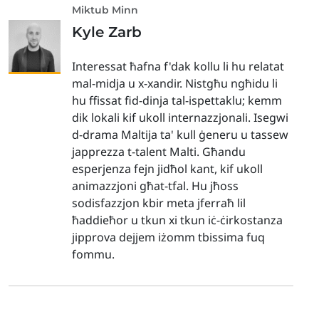
Miktub Minn
Kyle Zarb
Interessat ħafna f'dak kollu li hu relatat
mal-midja u x-xandir. Nistgħu ngħidu li
hu ffissat fid-dinja tal-ispettaklu; kemm
dik lokali kif ukoll internazzjonali. Isegwi
d-drama Maltija ta' kull ġeneru u tassew
japprezza t-talent Malti. Għandu
esperjenza fejn jidħol kant, kif ukoll
animazzjoni għat-tfal. Hu jħoss
sodisfazzjon kbir meta jferraħ lil
ħaddieħor u tkun xi tkun iċ-ċirkostanza
jipprova dejjem iżomm tbissima fuq
fommu.