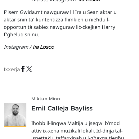
F'isem Gwida.mt nawguraw lil Ira u Sean aktar u
aktar snin ta' kuntentizza flimkien u nieħdu l-
opportunità sabiex nawguraw liċ-ċkejken Harry
f'għeluq sninu.
Instagram /
Ira Losco
Ixxerja
Miktub Minn
Emil Calleja Bayliss
Iħobb il-lingwa Maltija u jsegwi b’mod
attiv ix-xena mużikali lokali. Id-dinja tal-
ispettaklu taffaxxinah u l-għaxqa tiegħu