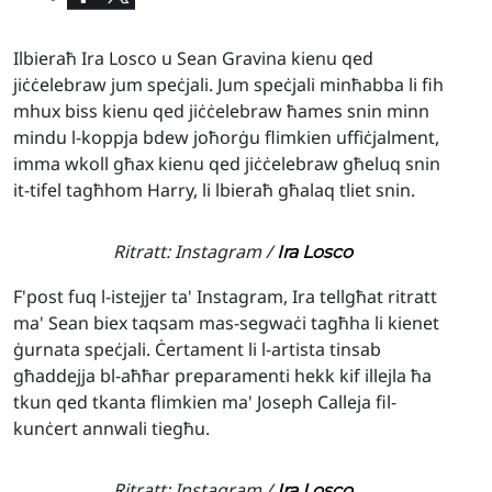
Ilbieraħ Ira Losco u Sean Gravina kienu qed
jiċċelebraw jum speċjali. Jum speċjali minħabba li fih
mhux biss kienu qed jiċċelebraw ħames snin minn
mindu l-koppja bdew joħorġu flimkien uffiċjalment,
imma wkoll għax kienu qed jiċċelebraw għeluq snin
it-tifel tagħhom Harry, li lbieraħ għalaq tliet snin.
Ritratt: Instagram /
Ira Losco
F'post fuq l-istejjer ta' Instagram, Ira tellgħat ritratt
ma' Sean biex taqsam mas-segwaċi tagħha li kienet
ġurnata speċjali. Ċertament li l-artista tinsab
għaddejja bl-aħħar preparamenti hekk kif illejla ħa
tkun qed tkanta flimkien ma' Joseph Calleja fil-
kunċert annwali tiegħu.
Ritratt: Instagram /
Ira Losco