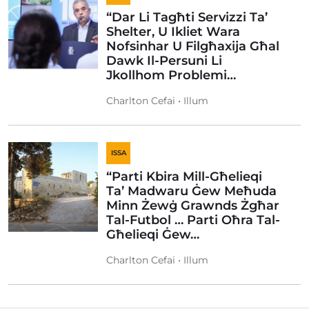
“Dar Li Tagħti Servizzi Ta’
Shelter, U Ikliet Wara
Nofsinhar U Filgħaxija Għal
Dawk Il-Persuni Li
Jkollhom Problemi…
Charlton Cefai • Illum
ISSA
“Parti Kbira Mill-Għelieqi
Ta’ Madwaru Ġew Meħuda
Minn Żewġ Grawnds Żgħar
Tal-Futbol … Parti Oħra Tal-
Għelieqi Ġew…
Charlton Cefai • Illum