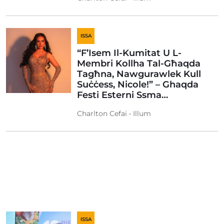
ISSA
“F’Isem Il-Kumitat U L-
Membri Kollha Tal-Għaqda
Tagħna, Nawgurawlek Kull
Suċċess, Nicole!” – Ghaqda
Festi Esterni Ssma…
Charlton Cefai • Illum
ISSA