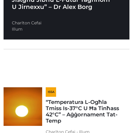
U Jirnexxu” – Dr Alex Borg
Charlton Cefai
Illum
ISSA
“Temperatura L-Ogħla
Tmiss Is-37°C U Ħa Tinħass
42°C” – Aġġornament Tat-
Temp
Charlton Cefai • Illum