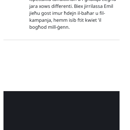
jara xows differenti. Biex jirrilassa Emil
jieħu gost imur ħdejn il-baħar u fil-
kampanja, hemm isib ftit kwiet ’il
bogħod mill-ġenn.