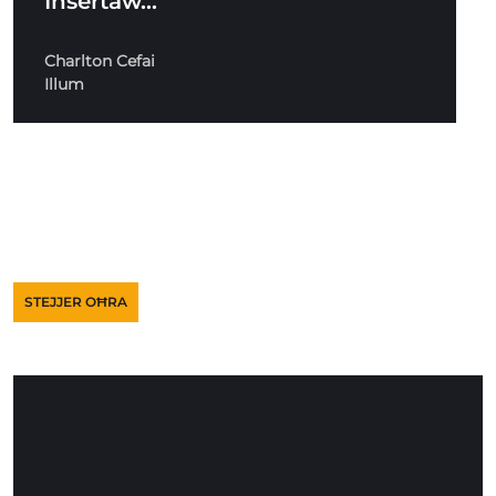
Insertaw…
Charlton Cefai
Illum
STEJJER OĦRA