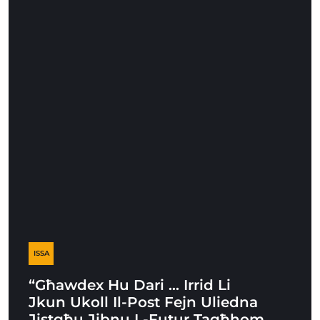
ISSA
“Għawdex Hu Dari … Irrid Li
Jkun Ukoll Il-Post Fejn Uliedna
Jistgħu Jibnu L-Futur Tagħhom