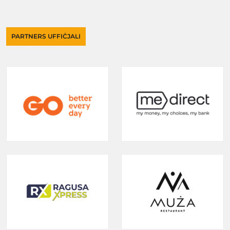
PARTNERS UFFIĊJALI