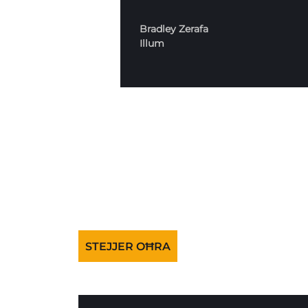
Bradley Zerafa
Illum
STEJJER OĦRA