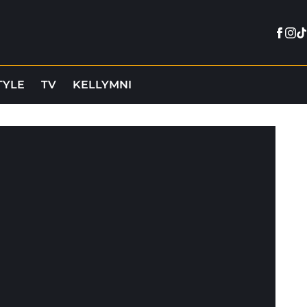
Face
Ins
Ti
TYLE
TV
KELLYMNI