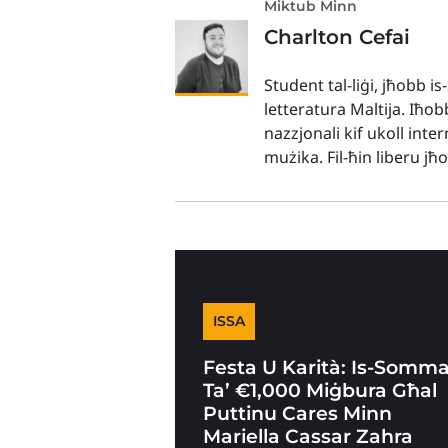
Miktub Minn
Charlton Cefai
Student tal-liġi, jħobb i
letteratura Maltija. Iħo
nazzjonali kif ukoll inter
mużika. Fil-ħin liberu jħ
ISSA
Festa U Karità: Is-Somm
Ta’ €1,000 Miġbura Għal
Puttinu Cares Minn
Mariella Cassar Zahra