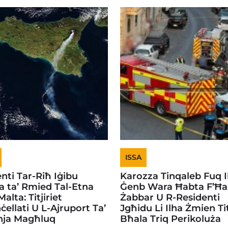
ISSA
nti Tar-Riħ Iġibu
Karozza Tinqaleb Fuq I
 ta’ Rmied Tal-Etna
Ġenb Wara Ħabta F’Ħa
alta: Titjiriet
Żabbar U R-Residenti
ċellati U L-Ajruport Ta’
Jgħidu Li Ilha Żmien Ti
nja Magħluq
Bħala Triq Perikoluża