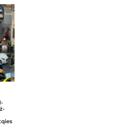
l-
ż-
tqies