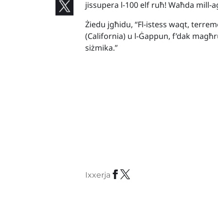
jissupera l-100 elf ruħ! Waħda mill-
Żiedu jgħidu, “Fl-istess waqt, terrem
(California) u l-Ġappun, f’dak magħruf
siżmika.”
Ixxerja