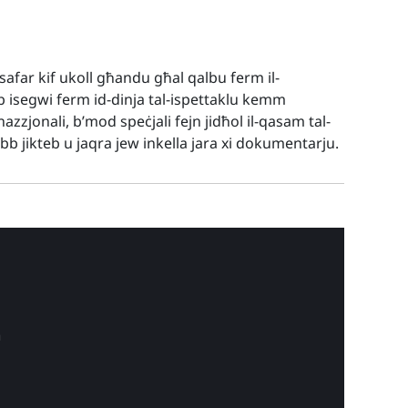
s-safar kif ukoll għandu għal qalbu ferm il-
bb isegwi ferm id-dinja tal-ispettaklu kemm
nazzjonali, b’mod speċjali fejn jidħol il-qasam tal-
obb jikteb u jaqra jew inkella jara xi dokumentarju.
a