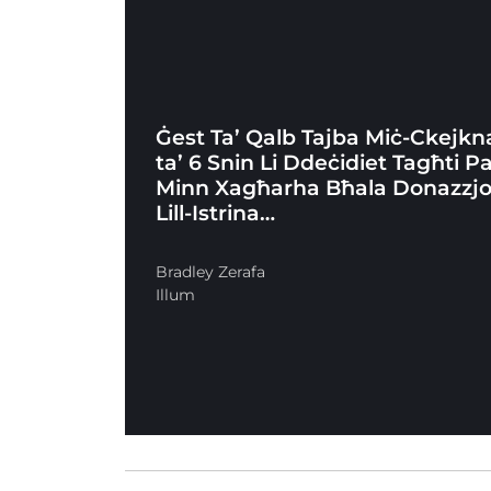
Ġest Ta’ Qalb Tajba Miċ-Ckejkna
ta’ 6 Snin Li Ddeċidiet Tagħti Pa
Minn Xagħarha Bħala Donazzjo
Lill-Istrina…
Bradley Zerafa
Illum