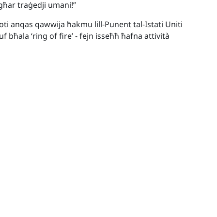
agħar traġedji umani!”
oti anqas qawwija ħakmu lill-Punent tal-Istati Uniti
 bħala ‘ring of fire’ - fejn isseħħ ħafna attività