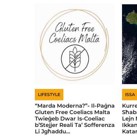
LIFESTYLE
ISSA
“Marda Moderna?”- Il-Paġna
Kurre
Gluten Free Coeliacs Malta
Sħaba
Twieġeb Dwar Is-Coeliac
Lejn M
b’Stejjer Reali Ta’ Sofferenza
Ikkan
Li Jgħaddu…
Kata