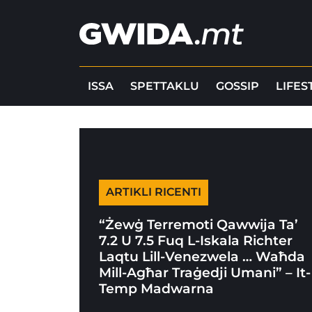
ISSA
SPETTAKLU
GOSSIP
LIFES
ARTIKLI RICENTI
“Żewġ Terremoti Qawwija Ta’
7.2 U 7.5 Fuq L-Iskala Richter
Laqtu Lill-Venezwela … Waħda
Mill-Agħar Traġedji Umani” – It-
Temp Madwarna