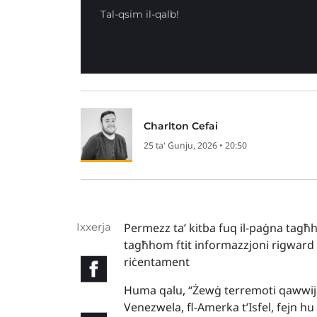
Tal-qsim il-qalb!
Charlton Cefai
25 ta' Ġunju, 2026 • 20:50
Ixxerja
Permezz ta’ kitba fuq il-paġna ta
tagħhom ftit informazzjoni rigward 
riċentament
Huma qalu, “Żewġ terremoti qawwija ta
Venezwela, fl-Amerka t’Isfel, fejn hu 