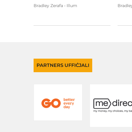
Bradley Zerafa • Illum
Bradley
PARTNERS UFFIĊJALI