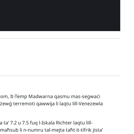
għhom, It-Temp Madwarna qasmu mas-segwaċi
żewġ terremoti qawwija li laqtu lill-Venezewla
’ 7.2 u 7.5 fuq l-Iskala Richter laqtu lill-
maħsub li n-numru tal-mejta taħt it-tifrik jista’