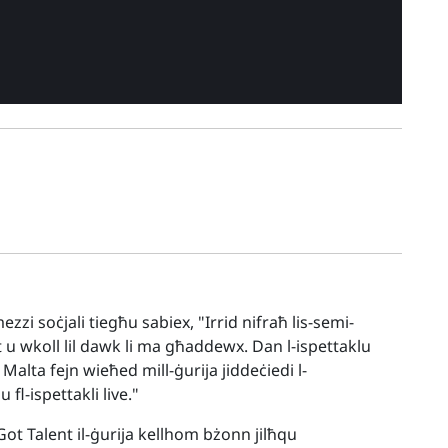
zi soċjali tiegħu sabiex, "Irrid nifraħ lis-semi-
nt u wkoll lil dawk li ma għaddewx. Dan l-ispettaklu
alta fejn wieħed mill-ġurija jiddeċiedi l-
 fl-ispettakli live."
ot Talent il-ġurija kellhom bżonn jilħqu