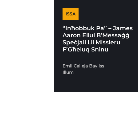
ISSA
“Inħobbuk Pa” – James
Aaron Ellul B’Messaġġ
Speċjali Lil Missieru
F’Għeluq Sninu
Emil Calleja Bayliss
Illum