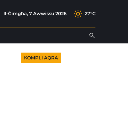
ram
k
tube
Il-Ġimgħa, 7 Awwissu 2026
27°C
KOMPLI AQRA