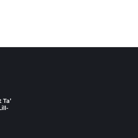
 Ta’
ll-