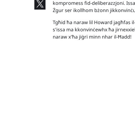
kompromess fid-deliberazzjoni. Issa jm
Żgur ser ikollhom bżonn jikkonvinċun
Tgħid ħa naraw lil Howard jagħfas il-b
s'issa ma kkonvinċewhx ħa jirnexxie
naraw x'ħa jiġri minn nhar il-Ħadd!