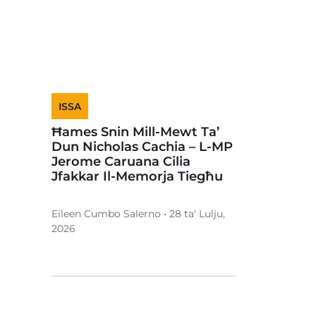
ISSA
Ħames Snin Mill-Mewt Ta’
Dun Nicholas Cachia – L-MP
Jerome Caruana Cilia
Jfakkar Il-Memorja Tiegħu
Eileen Cumbo Salerno • 28 ta' Lulju,
2026