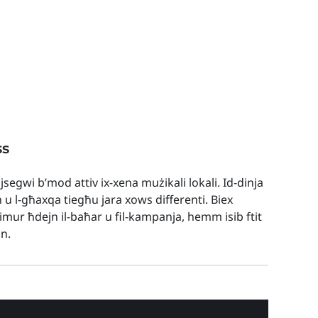
ss
 jsegwi b’mod attiv ix-xena mużikali lokali. Id-dinja
h u l-għaxqa tiegħu jara xows differenti. Biex
t imur ħdejn il-baħar u fil-kampanja, hemm isib ftit
nn.