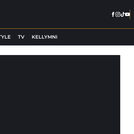
Facebook
Instag
Tikto
You
TYLE
TV
KELLYMNI