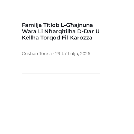
Familja Titlob L-Għajnuna
Wara Li Nħarqitilha D-Dar U
Kellha Torqod Fil-Karozza
Cristian Tonna • 29 ta' Lulju, 2026