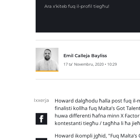
Ara x'kiteb fuq il-profil tiegħu!
Emil Calleja Bayliss
17 ta' Novembru, 2020 • 10:29
Ixxerja
Howard dalgħodu ħalla post fuq il-mez
finalisti kollha fuq Malta’s Got Tale
huwa differenti ħafna minn X Factor M
kontestanti tiegħu / tagħha li ħa jieħu
Howard ikompli jgħid, "Fuq Malta’s G