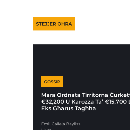
STEJJER OĦRA
GOSSIP
Mara Ordnata Tirritorna Ċurkett
€32,200 U Karozza Ta’ €15,700 Li
Eks Għarus Tagħha
Emil Calleja Bayliss