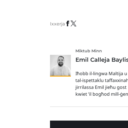
Ixxerja
Miktub Minn
Emil Calleja Bayli
Iħobb il-lingwa Maltija u
tal-ispettaklu taffaxxina
jirrilassa Emil jieħu gos
kwiet ’il bogħod mill-ġe