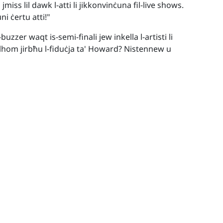
iss lil dawk l-atti li jikkonvinċuna fil-live shows.
i ċertu atti!"
uzzer waqt is-semi-finali jew inkella l-artisti li
lhom jirbħu l-fiduċja ta' Howard? Nistennew u