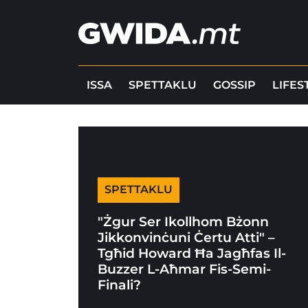
ISSA
SPETTAKLU
GOSSIP
LIFES
SPETTAKLU
"Żgur Ser Ikollhom Bżonn
Jikkonvinċuni Ċertu Atti" –
Tgħid Howard Ħa Jagħfas Il-
Buzzer L-Aħmar Fis-Semi-
Finali?