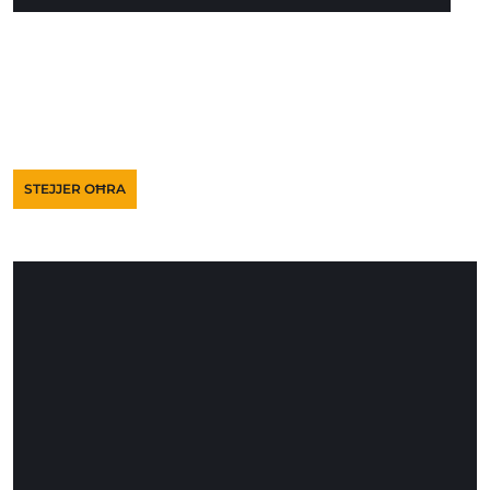
STEJJER OĦRA