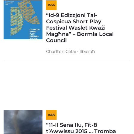
ISSA
“Id-9 Edizzjoni Tal-
Cospicua Short Play
Festival Waslet Kważi
Magħna” – Bormla Local
Council
Charlton Cefai • Ilbieraħ
ISSA
“11-Il Sena Ilu, Fit-8
t’Awwissu 2015 … Tromba