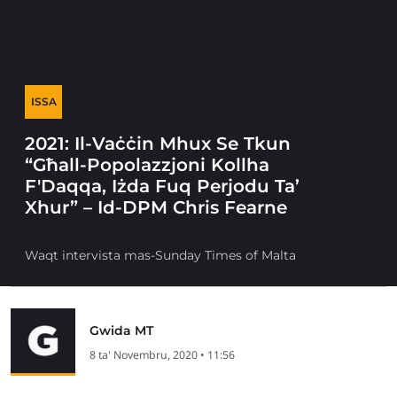
ISSA
2021: Il-Vaċċin Mhux Se Tkun
“Għall-Popolazzjoni Kollha
F'Daqqa, Iżda Fuq Perjodu Ta’
Xhur” – Id-DPM Chris Fearne
Waqt intervista mas-Sunday Times of Malta
Gwida MT
8 ta' Novembru, 2020 • 11:56