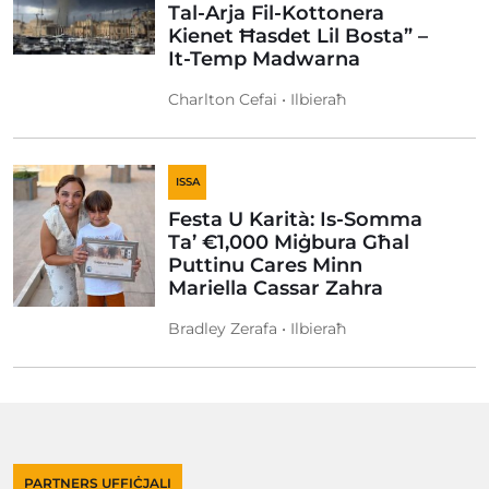
Tal-Arja Fil-Kottonera
Kienet Ħasdet Lil Bosta” –
It-Temp Madwarna
Charlton Cefai • Ilbieraħ
ISSA
Festa U Karità: Is-Somma
Ta’ €1,000 Miġbura Għal
Puttinu Cares Minn
Mariella Cassar Zahra
Bradley Zerafa • Ilbieraħ
PARTNERS UFFIĊJALI