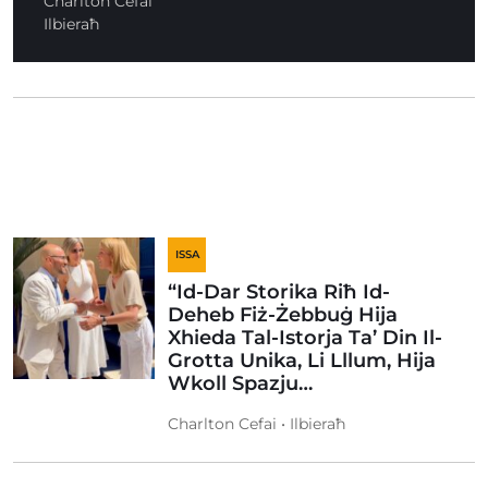
Charlton Cefai
Ilbieraħ
ISSA
“Id-Dar Storika Riħ Id-
Deheb Fiż-Żebbuġ Hija
Xhieda Tal-Istorja Ta’ Din Il-
Grotta Unika, Li Lllum, Hija
Wkoll Spazju…
Charlton Cefai • Ilbieraħ