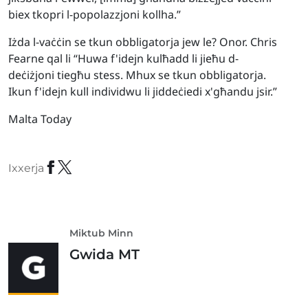
biex tkopri l-popolazzjoni kollha.”
Iżda l-vaċċin se tkun obbligatorja jew le? Onor. Chris
Fearne qal li “Huwa f'idejn kulħadd li jieħu d-
deċiżjoni tiegħu stess. Mhux se tkun obbligatorja.
Ikun f'idejn kull individwu li jiddeċiedi x'għandu jsir.”
Malta Today
Ixxerja
Miktub Minn
Gwida MT