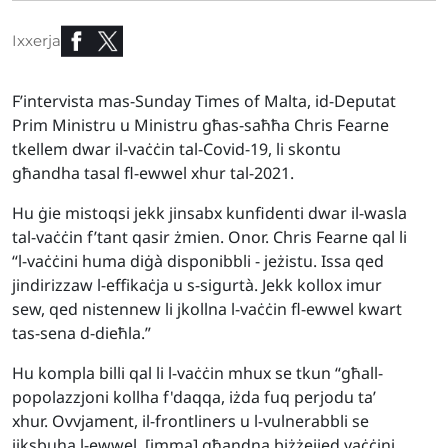
Ixxerja
F’intervista mas-Sunday Times of Malta, id-Deputat
Prim Ministru u Ministru għas-saħħa Chris Fearne
tkellem dwar il-vaċċin tal-Covid-19, li skontu
għandha tasal fl-ewwel xhur tal-2021.
Hu ġie mistoqsi jekk jinsabx kunfidenti dwar il-wasla
tal-vaċċin f’tant qasir żmien. Onor. Chris Fearne qal li
“
l-vaċċini huma diġà disponibbli - jeżistu. Issa qed
jindirizzaw l-effikaċja u s-sigurtà. Jekk kollox imur
sew, qed nistennew li jkollna l-vaċċin fl-ewwel kwart
tas-sena d-dieħla.”
Hu kompla billi qal li l-vaċċin mhux se tkun “għall-
popolazzjoni kollha f'daqqa, iżda fuq perjodu ta’
xhur. Ovvjament, il-frontliners u l-vulnerabbli se
jiksbuha l-ewwel, [imma] għandna biżżejjed vaċċini