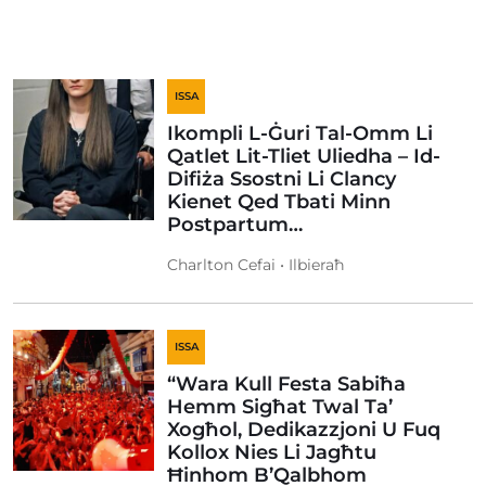
ISSA
Ikompli L-Ġuri Tal-Omm Li
Qatlet Lit-Tliet Uliedha – Id-
Difiża Ssostni Li Clancy
Kienet Qed Tbati Minn
Postpartum…
Charlton Cefai • Ilbieraħ
ISSA
“Wara Kull Festa Sabiħa
Hemm Sigħat Twal Ta’
Xogħol, Dedikazzjoni U Fuq
Kollox Nies Li Jagħtu
Ħinhom B’Qalbhom