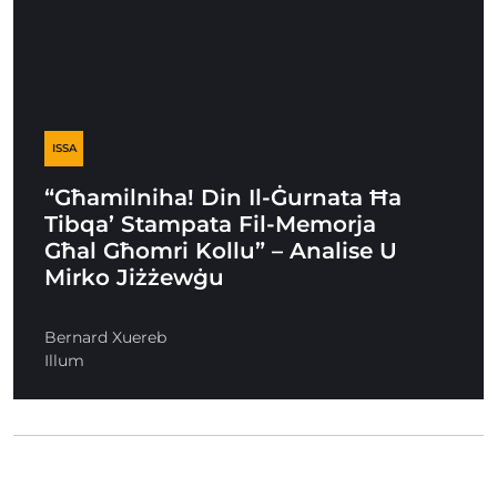
ISSA
“Għamilniha! Din Il-Ġurnata Ħa
Tibqa’ Stampata Fil-Memorja
Għal Għomri Kollu” – Analise U
Mirko Jiżżewġu
Bernard Xuereb
Illum