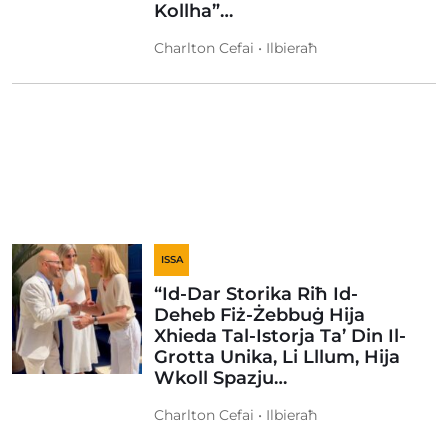
Kollha”…
Charlton Cefai • Ilbieraħ
ISSA
“Id-Dar Storika Riħ Id-
Deheb Fiż-Żebbuġ Hija
Xhieda Tal-Istorja Ta’ Din Il-
Grotta Unika, Li Lllum, Hija
Wkoll Spazju…
Charlton Cefai • Ilbieraħ