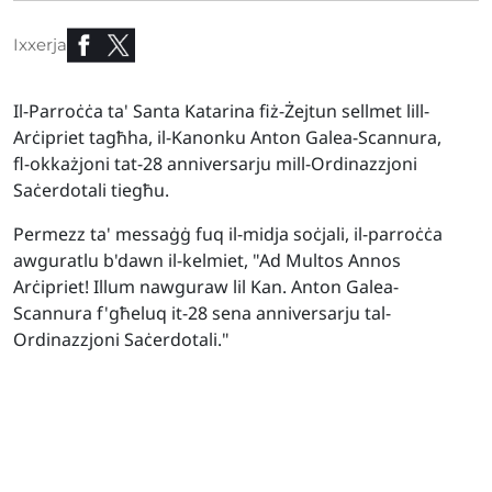
Ixxerja
Il-Parroċċa ta' Santa Katarina fiż-Żejtun sellmet lill-
Arċipriet tagħha, il-Kanonku Anton Galea-Scannura,
fl-okkażjoni tat-28 anniversarju mill-Ordinazzjoni
Saċerdotali tiegħu.
Permezz ta' messaġġ fuq il-midja soċjali, il-parroċċa
awguratlu b'dawn il-kelmiet, "Ad Multos Annos
Arċipriet! Illum nawguraw lil Kan. Anton Galea-
Scannura f'għeluq it-28 sena anniversarju tal-
Ordinazzjoni Saċerdotali."