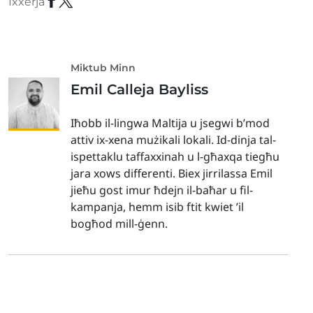
Ixxerja
Miktub Minn
Emil Calleja Bayliss
Iħobb il-lingwa Maltija u jsegwi b’mod
attiv ix-xena mużikali lokali. Id-dinja tal-
ispettaklu taffaxxinah u l-għaxqa tiegħu
jara xows differenti. Biex jirrilassa Emil
jieħu gost imur ħdejn il-baħar u fil-
kampanja, hemm isib ftit kwiet ’il
bogħod mill-ġenn.