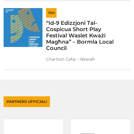
ISSA
“Id-9 Edizzjoni Tal-
Cospicua Short Play
Festival Waslet Kważi
Magħna” – Bormla Local
Council
Charlton Cefai • Ilbieraħ
PARTNERS UFFIĊJALI