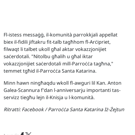
Fl-istess messaġġ, il-komunità parrokkjali appellat
biex il-fidili jiftakru fit-talb tagħhom fl-Arċipriet,
filwaqt li talbet ukoll għal aktar vokazzjonijiet
saċerdotali. "Nitolbu għalih u għal iktar
vokazzjonijiet saċerdotali mill-Parroċċa tagħna,"
temmet tgħid il-Parroċċa Santa Katarina.
Minn hawn ningħaqdu wkoll fl-awguri lil Kan. Anton
Galea-Scannura f'dan l-anniversarju importanti tas-
servizz tiegħu lejn il-Knisja u l-komunità.
Ritratti:
Facebook / Parroċċa Santa Katarina Iż-Żejtun