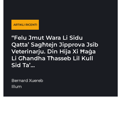
ARTIKLI RICENTI
“Felu Jmut Wara Li Sidu
Qatta’ Sagħtejn Jipprova Jsib
Veterinarju. Din Hija Xi Ħaġa
Li Għandha Tħasseb Lil Kull
Sid Ta’…
Bernard Xuereb
Illum