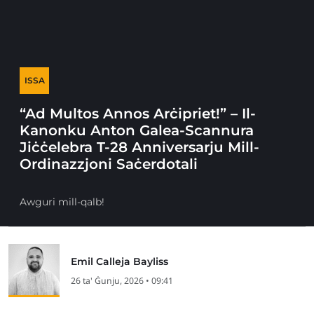
ISSA
“Ad Multos Annos Arċipriet!” – Il-
Kanonku Anton Galea-Scannura
Jiċċelebra T-28 Anniversarju Mill-
Ordinazzjoni Saċerdotali
Awguri mill-qalb!
Emil Calleja Bayliss
26 ta' Ġunju, 2026 • 09:41