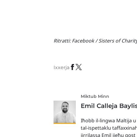
Ritratti:
Facebook / Sisters of Charit
Ixxerja
Miktub Minn
Emil Calleja Bayli
Iħobb il-lingwa Maltija u
tal-ispettaklu taffaxxina
jirrilassa Emil jieħu gos