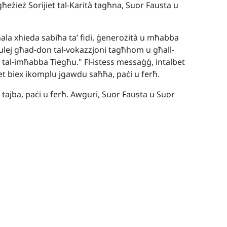
l-għeżież Sorijiet tal-Karità tagħna, Suor Fausta u
ala xhieda sabiħa ta’ fidi, ġenerożità u mħabba
-Mulej għad-don tal-vokazzjoni tagħhom u għall-
a tal-imħabba Tiegħu." Fl-istess messaġġ, intalbet
jiet biex ikomplu jgawdu saħħa, paċi u ferħ.
 tajba, paċi u ferħ. Awguri, Suor Fausta u Suor