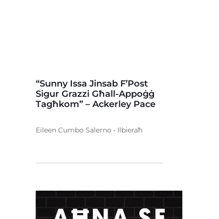
“Sunny Issa Jinsab F’Post
Sigur Grazzi Għall-Appoġġ
Tagħkom” – Ackerley Pace
Eileen Cumbo Salerno • Ilbieraħ