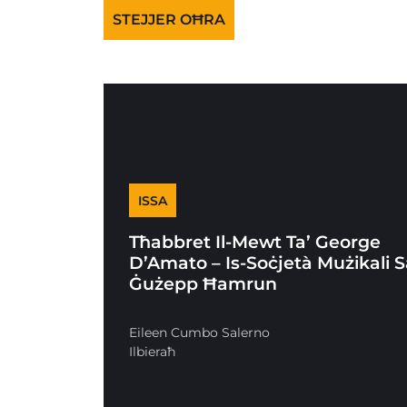
STEJJER OĦRA
ISSA
Tħabbret Il-Mewt Ta’ George
D’Amato – Is-Soċjetà Mużikali 
Ġużepp Ħamrun
Eileen Cumbo Salerno
Ilbieraħ