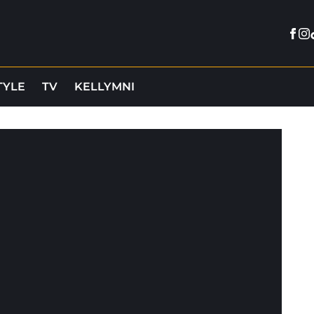
Fac
In
TYLE
TV
KELLYMNI