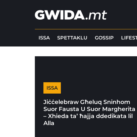
ISSA
SPETTAKLU
GOSSIP
LIFES
ISSA
Jiċċelebraw Għeluq Sninhom
Suor Fausta U Suor Margherita
– Xhieda ta’ ħajja ddedikata lil
Alla