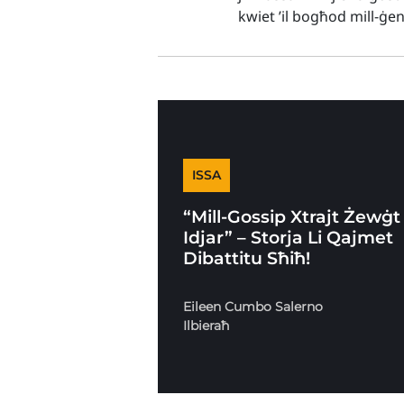
kwiet ’il bogħod mill-ġe
ISSA
“Mill-Gossip Xtrajt Żewġt
Idjar” – Storja Li Qajmet
Dibattitu Sħiħ!
Eileen Cumbo Salerno
Ilbieraħ