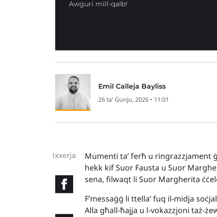
Awguri mill-qalb!
Emil Calleja Bayliss
26 ta' Ġunju, 2026 • 11:01
Ixxerja
Mumenti ta’ ferħ u ringrazzjament ġew
hekk kif Suor Fausta u Suor Marghe
sena, filwaqt li Suor Margherita ċċel
F’messaġġ li ttella’ fuq il-midja soċja
Alla għall-ħajja u l-vokazzjoni taż-że