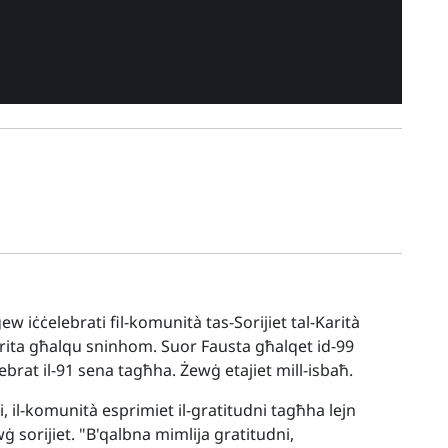
 iċċelebrati fil-komunità tas-Sorijiet tal-Karità
rita għalqu sninhom. Suor Fausta għalqet id-99
ebrat il-91 sena tagħha. Żewġ etajiet mill-isbaħ.
li, il-komunità esprimiet il-gratitudni tagħha lejn
wġ sorijiet. "B'qalbna mimlija gratitudni,