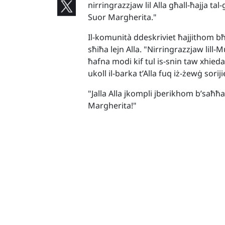
nirringrazzjaw lil Alla għall-ħajja ta
Suor Margherita."
Il-komunità ddeskriviet ħajjithom bħ
sħiħa lejn Alla. "Nirringrazzjaw lill
ħafna modi kif tul is-snin taw xhied
ukoll il-barka t’Alla fuq iż-żewġ sori
"Jalla Alla jkompli jberikhom b’saħħa
Margherita!"