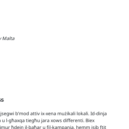
y Malta
ss
 jsegwi b’mod attiv ix-xena mużikali lokali. Id-dinja
h u l-għaxqa tiegħu jara xows differenti. Biex
t imur ħdejn il-baħar u fil-kampanja, hemm isib ftit