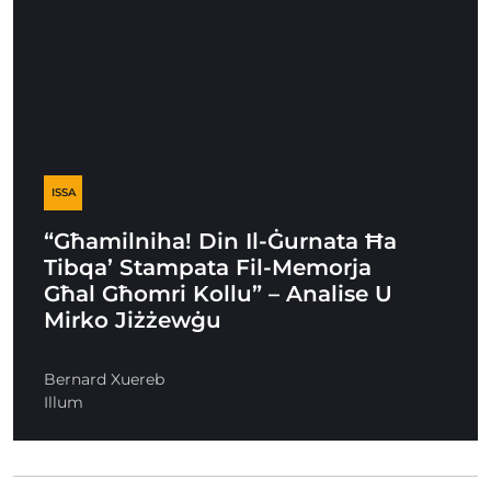
ISSA
“Għamilniha! Din Il-Ġurnata Ħa
Tibqa’ Stampata Fil-Memorja
Għal Għomri Kollu” – Analise U
Mirko Jiżżewġu
Bernard Xuereb
Illum