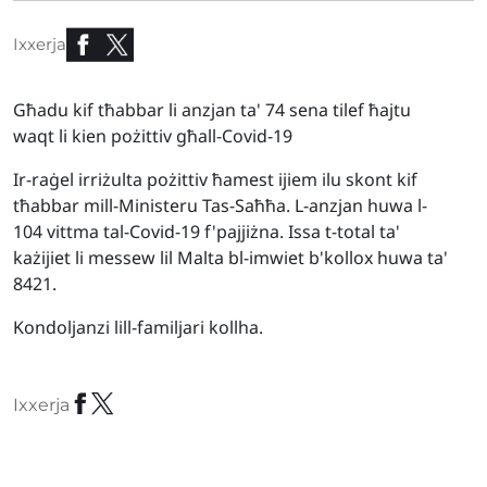
Ixxerja
Għadu kif tħabbar li anzjan ta' 74 sena tilef ħajtu
waqt li kien pożittiv għall-Covid-19
Ir-raġel irriżulta pożittiv ħamest ijiem ilu skont kif
tħabbar mill-Ministeru Tas-Saħħa. L-anzjan huwa l-
104 vittma tal-Covid-19 f'pajjiżna. Issa t-total ta'
każijiet li messew lil Malta bl-imwiet b'kollox huwa ta'
8421.
Kondoljanzi lill-familjari kollha.
Ixxerja