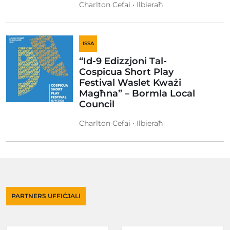
Charlton Cefai • Ilbieraħ
ISSA
“Id-9 Edizzjoni Tal-
Cospicua Short Play
Festival Waslet Kważi
Magħna” – Bormla Local
Council
Charlton Cefai • Ilbieraħ
PARTNERS UFFIĊJALI