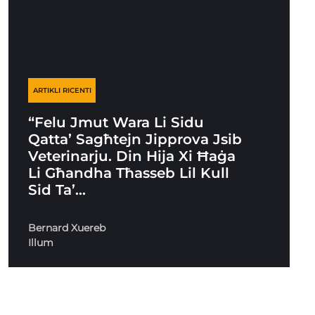
ARTIKLI RICENTI
“Felu Jmut Wara Li Sidu
Qatta’ Sagħtejn Jipprova Jsib
Veterinarju. Din Hija Xi Ħaġa
Li Għandha Tħasseb Lil Kull
Sid Ta’…
Bernard Xuereb
Illum