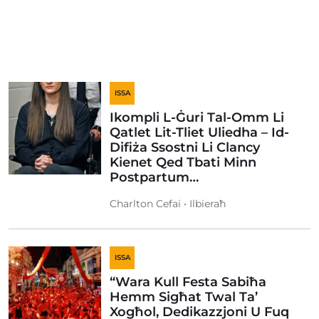
ISSA
Ikompli L-Ġuri Tal-Omm Li
Qatlet Lit-Tliet Uliedha – Id-
Difiża Ssostni Li Clancy
Kienet Qed Tbati Minn
Postpartum…
Charlton Cefai • Ilbieraħ
ISSA
“Wara Kull Festa Sabiħa
Hemm Sigħat Twal Ta’
Xogħol, Dedikazzjoni U Fuq