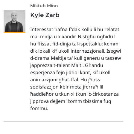
Miktub Minn
Kyle Zarb
Interessat ħafna f'dak kollu li hu relatat
mal-midja u x-xandir. Nistgħu ngħidu li
hu ffissat fid-dinja tal-ispettaklu; kemm
dik lokali kif ukoll internazzjonali. Isegwi
d-drama Maltija ta' kull ġeneru u tassew
japprezza t-talent Malti. Għandu
esperjenza fejn jidħol kant, kif ukoll
animazzjoni għat-tfal. Hu jħoss
sodisfazzjon kbir meta jferraħ lil
ħaddieħor u tkun xi tkun iċ-ċirkostanza
jipprova dejjem iżomm tbissima fuq
fommu.