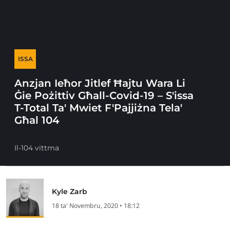
ISSA
Anzjan Ieħor Jitlef Ħajtu Wara Li
Ġie Pożittiv Għall-Covid-19 – S'issa
T-Total Ta' Mwiet F'Pajjiżna Tela'
Għal 104
Il-104 vittma
Kyle Zarb
18 ta' Novembru, 2020 • 18:12