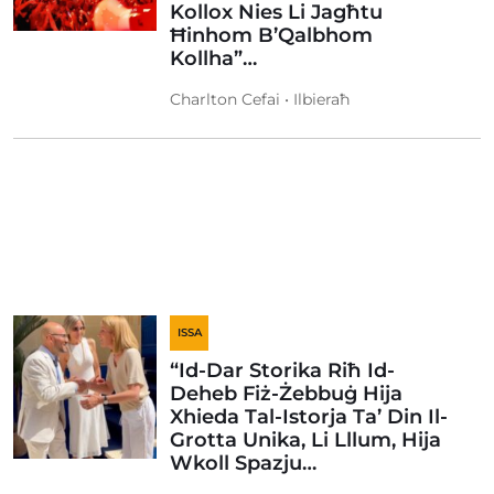
Kollox Nies Li Jagħtu
Ħinhom B’Qalbhom
Kollha”…
Charlton Cefai • Ilbieraħ
ISSA
“Id-Dar Storika Riħ Id-
Deheb Fiż-Żebbuġ Hija
Xhieda Tal-Istorja Ta’ Din Il-
Grotta Unika, Li Lllum, Hija
Wkoll Spazju…