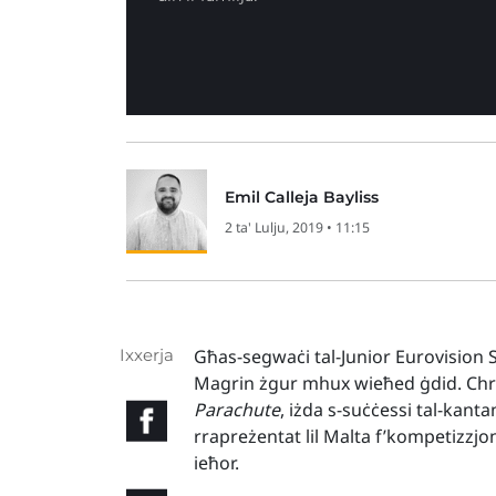
Emil Calleja Bayliss
2 ta' Lulju, 2019 • 11:15
Ixxerja
Għas-segwaċi tal-Junior Eurovision S
Magrin żgur mhux wieħed ġdid. Chris
Parachute
, iżda s-suċċessi tal-ka
rrapreżentat lil Malta f’kompetizzjo
ieħor.