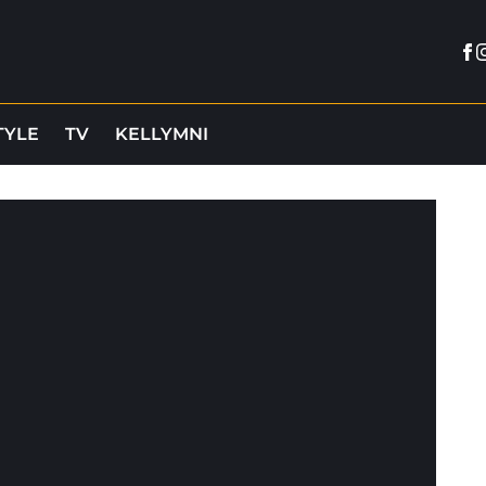
Fa
I
TYLE
TV
KELLYMNI