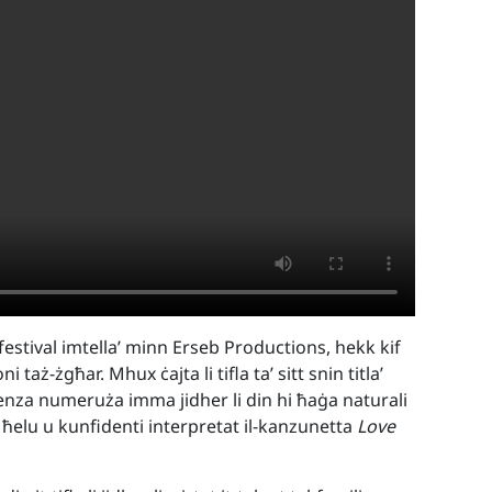
festival imtella’ minn Erseb Productions, hekk kif
 taż-żgħar. Mhux ċajta li tifla ta’ sitt snin titla’
enza numeruża imma jidher li din hi ħaġa naturali
 ħelu u kunfidenti interpretat il-kanzunetta
Love