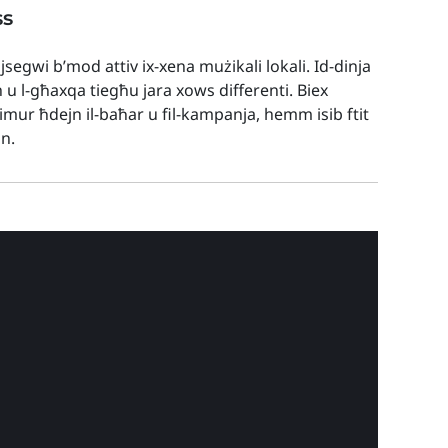
ss
 jsegwi b’mod attiv ix-xena mużikali lokali. Id-dinja
h u l-għaxqa tiegħu jara xows differenti. Biex
t imur ħdejn il-baħar u fil-kampanja, hemm isib ftit
nn.