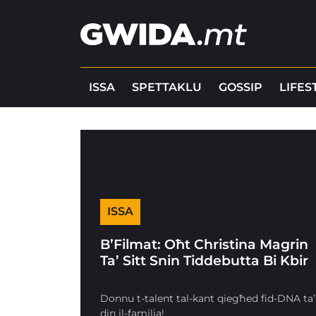
ISSA
SPETTAKLU
GOSSIP
LIFES
ISSA
B’Filmat: Oħt Christina Magrin
Ta’ Sitt Snin Tiddebutta Bi Kbir
Donnu t-talent tal-kant qiegħed fid-DNA ta’
din il-familja!