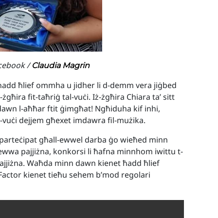
acebook /
Claudia Magrin
i ħadd ħlief ommha u jidher li d-demm vera jiġbed
żgħira fit-taħriġ tal-vuċi. Iż-żgħira Chiara ta’ sitt
 dawn l-aħħar ftit ġimgħat! Ngħiduha kif inhi,
l-vuċi dejjem għexet imdawra fil-mużika.
a pparteċipat għall-ewwel darba ġo wieħed minn
ewwa pajjiżna, konkorsi li ħafna minnhom iwittu t-
 pajjiżna. Waħda minn dawn kienet ħadd ħlief
X Factor kienet tieħu sehem b’mod regolari