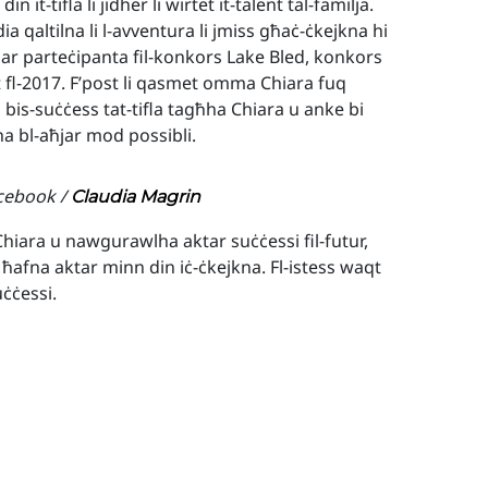
it-tifla li jidher li wirtet it-talent tal-familja.
 qaltilna li l-avventura li jmiss għaċ-ċkejkna hi
ħar parteċipanta fil-konkors Lake Bled, konkors
t fl-2017. F’post li qasmet omma Chiara fuq
 bis-suċċess tat-tifla tagħha Chiara u anke bi
bha bl-aħjar mod possibli.
acebook /
Claudia Magrin
Chiara u nawgurawlha aktar suċċessi fil-futur,
ħafna aktar minn din iċ-ċkejkna. Fl-istess waqt
uċċessi.