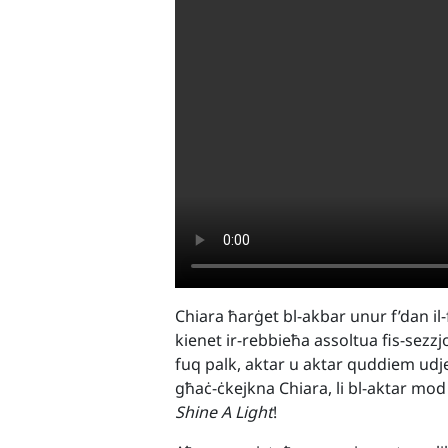
Chiara ħarġet bl-akbar unur f’dan il-
kienet ir-rebbieħa assoltua fis-sezzjoni
fuq palk, aktar u aktar quddiem udj
għaċ-ċkejkna Chiara, li bl-aktar mod
Shine A Light
!