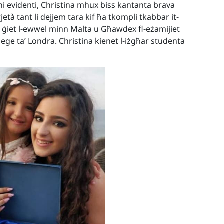
ena hi evidenti, Christina mhux biss kantanta brava
età tant li dejjem tara kif ħa tkompli tkabbar it-
a ġiet l-ewwel minn Malta u Għawdex fl-eżamijiet
llege ta’ Londra. Christina kienet l-iżgħar studenta