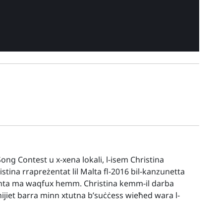
ong Contest u x-xena lokali, l-isem Christina
tina rrapreżentat lil Malta fl-2016 bil-kanzunetta
ntanta ma waqfux hemm. Christina kemm-il darba
nijiet barra minn xtutna b’suċċess wieħed wara l-