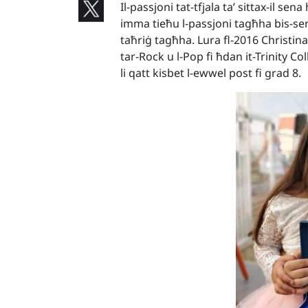
Il-passjoni tat-tfjala ta’ sittax-il s
imma tieħu l-passjoni tagħha bis-serj
taħriġ tagħha. Lura fl-2016 Christin
tar-Rock u l-Pop fi ħdan it-Trinity Co
li qatt kisbet l-ewwel post fi grad 8.