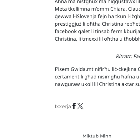
Aħna ma nistgħux ma niggustawx lil din 
Meta tkellimna m’omm Chiara, Claudia
ġewwa l-iSlovenja fejn ħa tkun l-iżg
prestiġġjuż li oħtha Christina rebħe
facebook qalet li tinsab ferm kburija
Christina, li tmexxi lil oħtha u tħob
Ritratt: F
F’isem Gwida.mt nifirħu liċ-ċkejkna 
ċertament li għad nisimgħu ħafna u 
nawguraw ukoll lil Christina aktar s
Ixxerja
Miktub Minn