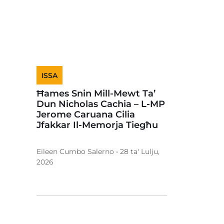
ISSA
Ħames Snin Mill-Mewt Ta’
Dun Nicholas Cachia – L-MP
Jerome Caruana Cilia
Jfakkar Il-Memorja Tiegħu
Eileen Cumbo Salerno • 28 ta' Lulju,
2026