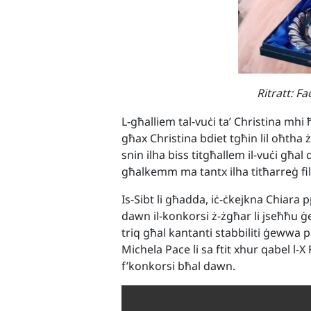
Ritratt: F
L-għalliem tal-vuċi ta’ Christina mh
għax Christina bdiet tgħin lil oħtha ż-
snin ilha biss titgħallem il-vuċi għal
għalkemm ma tantx ilha titħarreġ fi
Is-Sibt li għadda, iċ-ċkejkna Chiar
dawn il-konkorsi ż-żgħar li jseħħu ġ
triq għal kantanti stabbiliti ġewwa
Michela Pace li sa ftit xhur qabel l-
f’konkorsi bħal dawn.