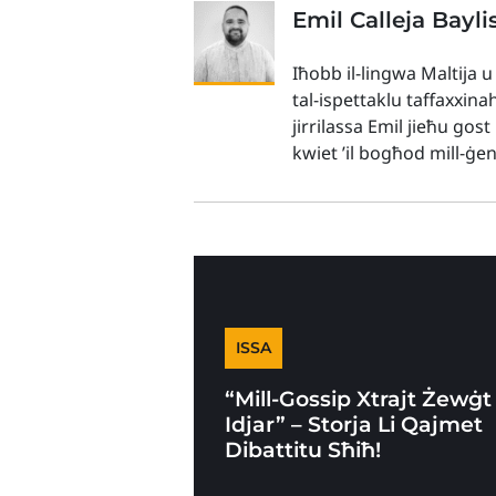
Emil Calleja Bayli
Iħobb il-lingwa Maltija u
tal-ispettaklu taffaxxina
jirrilassa Emil jieħu gos
kwiet ’il bogħod mill-ġe
ISSA
“Mill-Gossip Xtrajt Żewġt
Idjar” – Storja Li Qajmet
Dibattitu Sħiħ!