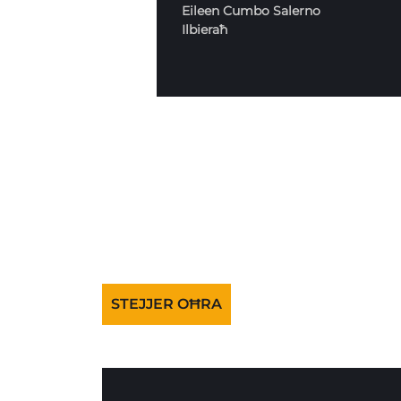
Eileen Cumbo Salerno
Ilbieraħ
STEJJER OĦRA