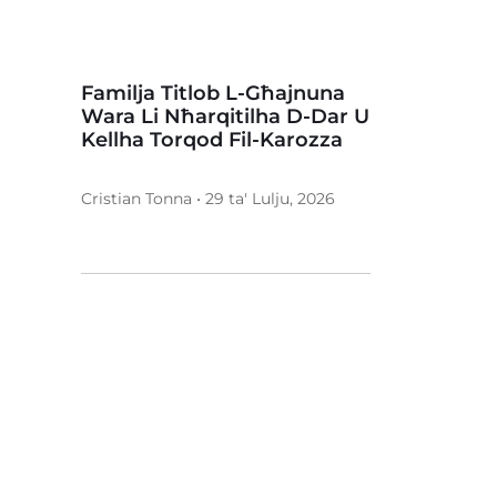
Familja Titlob L-Għajnuna
Wara Li Nħarqitilha D-Dar U
Kellha Torqod Fil-Karozza
Cristian Tonna • 29 ta' Lulju, 2026