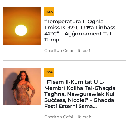
ISSA
“Temperatura L-Ogħla
Tmiss Is-37°C U Ħa Tinħass
42°C” – Aġġornament Tat-
Temp
Charlton Cefai • Ilbieraħ
ISSA
“F’Isem Il-Kumitat U L-
Membri Kollha Tal-Għaqda
Tagħna, Nawgurawlek Kull
Suċċess, Nicole!” – Ghaqda
Festi Esterni Ssma…
Charlton Cefai • Ilbieraħ