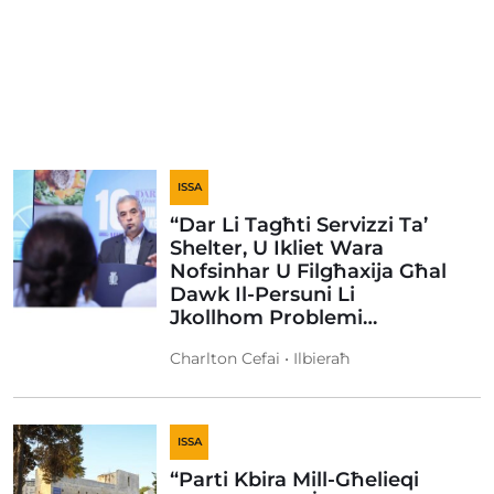
ISSA
“Dar Li Tagħti Servizzi Ta’
Shelter, U Ikliet Wara
Nofsinhar U Filgħaxija Għal
Dawk Il-Persuni Li
Jkollhom Problemi…
Charlton Cefai • Ilbieraħ
ISSA
“Parti Kbira Mill-Għelieqi