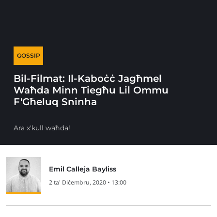
GOSSIP
Bil-Filmat: Il-Kaboċċ Jagħmel
Waħda Minn Tiegħu Lil Ommu
F'Għeluq Sninha
Ara x'kull waħda!
Emil Calleja Bayliss
2 ta' Diċembru, 2020 • 13:00