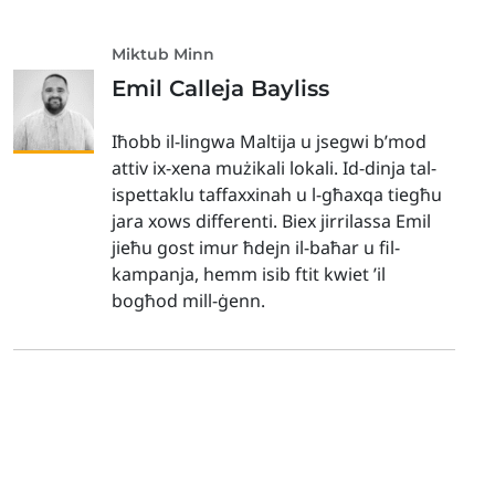
Miktub Minn
Emil Calleja Bayliss
Iħobb il-lingwa Maltija u jsegwi b’mod
attiv ix-xena mużikali lokali. Id-dinja tal-
ispettaklu taffaxxinah u l-għaxqa tiegħu
jara xows differenti. Biex jirrilassa Emil
jieħu gost imur ħdejn il-baħar u fil-
kampanja, hemm isib ftit kwiet ’il
bogħod mill-ġenn.