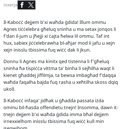
Ixxerja
Il-Kaboċċ dejjem b'xi waħda ġdida! Illum ommu
Agnes tiċċelebra għeluq sninha u ma setax jonqos li
f'dan il-jum u jħejji xi ċajta ħelwa lil ommu. Taf int
hux, sabiex jiċċelebrawha bl-aħjar mod li jafu u xejn
xejn inisslu tbissima fuq wiċċ dak li jkun.
Donnu li Agnes ma kinitx qed tistenna li f'għeluq
sninha ħa tispiċċa vittma ta' binha li sejħilha waqt li
kienet għaddej jiffilmja, ta bewsa imbagħad f'daqqa
waħda faqalha bajda fuq rasha u xeħtilha skoss dqiq
ukoll.
Il-Kaboċċ infaqa' jidħak u għadda passata iżda
ommu bil-ħasda offendietu tnejn! Insomma, dawn it-
tnejn dejjem b'xi waħda ġdida imma bħal dejjem
irnexxielhom inisslu tbissima fuq wiċċ kull min
isegwihom.