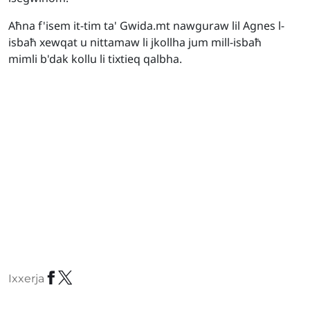
Aħna f'isem it-tim ta' Gwida.mt nawguraw lil Agnes l-
isbaħ xewqat u nittamaw li jkollha jum mill-isbaħ
mimli b'dak kollu li tixtieq qalbha.
Ixxerja