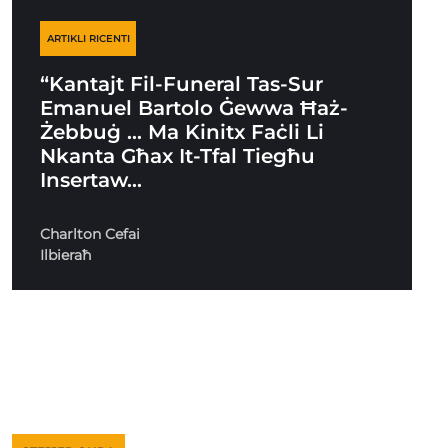
ARTIKLI RICENTI
“Kantajt Fil-Funeral Tas-Sur
Emanuel Bartolo Ġewwa Ħaż-
Żebbuġ … Ma Kinitx Faċli Li
Nkanta Għax It-Tfal Tiegħu
Insertaw…
Charlton Cefai
Ilbieraħ