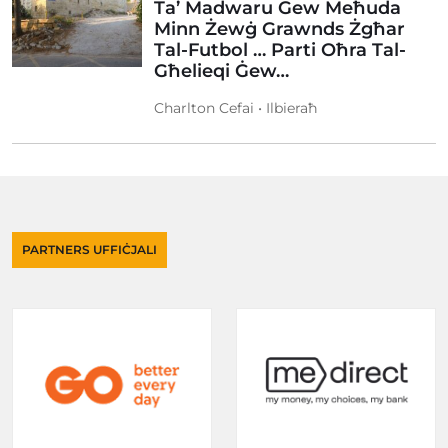
Ta’ Madwaru Ġew Meħuda
Minn Żewġ Grawnds Żgħar
Tal-Futbol … Parti Oħra Tal-
Għelieqi Ġew…
Charlton Cefai • Ilbieraħ
PARTNERS UFFIĊJALI