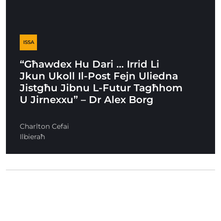
ISSA
“Għawdex Hu Dari … Irrid Li
Jkun Ukoll Il-Post Fejn Uliedna
Jistgħu Jibnu L-Futur Tagħhom
U Jirnexxu” – Dr Alex Borg
Charlton Cefai
Ilbieraħ