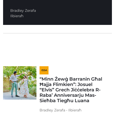
Bradley Zerafa
Ilbieraħ
ISSA
“Minn Żewġ Barranin Għal
Ħajja Flimkien”: Josuel
“Elvis” Grech Jiċċelebra R-
Raba’ Anniversarju Mas-
Sieħba Tiegħu Luana
Bradley Zerafa • Ilbieraħ