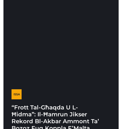
ISSA
“Frott Tal-Għaqda U L-
Ħidma”: Il-Ħamrun Jikser
Rekord Bl-Akbar Ammont Ta’
Bozoz Fuq Koppla F’Malta