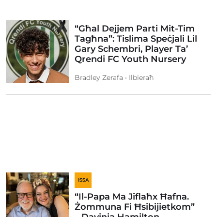
“Għal Dejjem Parti Mit-Tim
Tagħna”: Tislima Speċjali Lil
Gary Schembri, Player Ta’
Qrendi FC Youth Nursery
Bradley Zerafa • Ilbieraħ
ISSA
“Il-Papa Ma Jiflaħx Ħafna.
Żommuna Fi Ħsibijietkom”