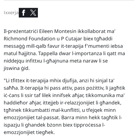
Ixxerja
Il-preżentatriċi Eileen Montesin ikkollaborat ma'
Richmond Foundation u P Cutajar biex tgħaddi
messaġġ mill-qalb favur it-terapija f'mumenti iebsa
matul ħajjitna. Tappella dwar l-importanza li qatt ma
niddejqu infittxu l-għajnuna meta naraw li se
jiswina ġid.
"Li tfittex it-terapija mhix djufija, anzi hi sinjal ta'
saħħa. It-terapija hi pass attiv, pass pożittiv, li jagħtik
iċ-ċans li ssir taf lilek innifsek aħjar, tikkomunika ma'
haddieħor aħjar, ittejjeb ir-relazzjonijiet li għandek,
tgħinek tikkumbatti mal-kunflitti, u tfejqek minn
emozzjonijiet tal-passat. Barra minn hekk tagħtik l-
ispazju li ghandek bżonn biex tipproċessa l-
emozzjonijiet tiegħek.