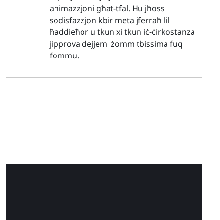
animazzjoni għat-tfal. Hu jħoss
sodisfazzjon kbir meta jferraħ lil
ħaddieħor u tkun xi tkun iċ-ċirkostanza
jipprova dejjem iżomm tbissima fuq
fommu.