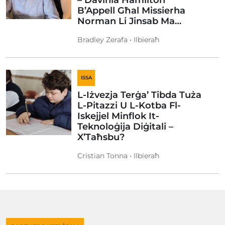
– Davinia Hamilton
B’Appell Għal Missierha
Norman Li Jinsab Ma…
Bradley Zerafa • Ilbieraħ
ISSA
L-Iżvezja Terġa’ Tibda Tuża
L-Pitazzi U L-Kotba Fl-
Iskejjel Minflok It-
Teknoloġija Diġitali –
X’Taħsbu?
Cristian Tonna • Ilbieraħ