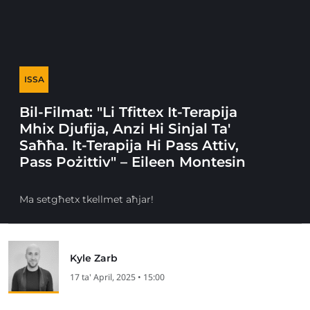
ISSA
Bil-Filmat: "Li Tfittex It-Terapija
Mhix Djufija, Anzi Hi Sinjal Ta'
Saħħa. It-Terapija Hi Pass Attiv,
Pass Pożittiv" – Eileen Montesin
Ma setgħetx tkellmet aħjar!
Kyle Zarb
17 ta' April, 2025 • 15:00