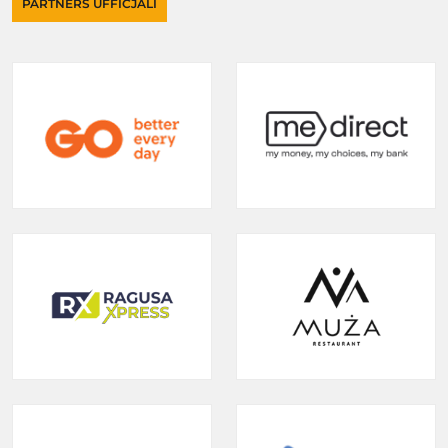
PARTNERS UFFIĊJALI