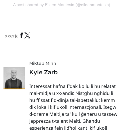
A post shared by Eileen Montesin (@eileenmontesin)
Ixxerja
Miktub Minn
Kyle Zarb
Interessat ħafna f'dak kollu li hu relatat
mal-midja u x-xandir. Nistgħu ngħidu li
hu ffissat fid-dinja tal-ispettaklu; kemm
dik lokali kif ukoll internazzjonali. Isegwi
d-drama Maltija ta' kull ġeneru u tassew
japprezza t-talent Malti. Għandu
esperjenza fejn jidħol kant, kif ukoll