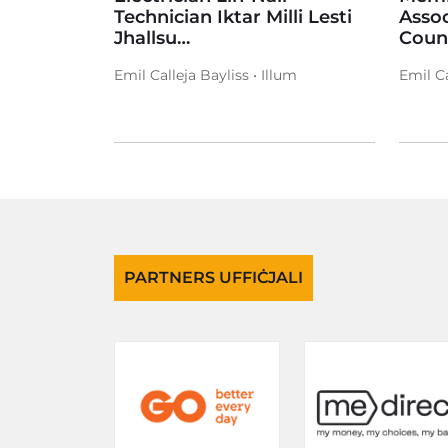
Technician Iktar Milli Lesti
Assoc
Jhallsu…
Couns
Emil Calleja Bayliss • Illum
Emil Ca
PARTNERS UFFIĊJALI