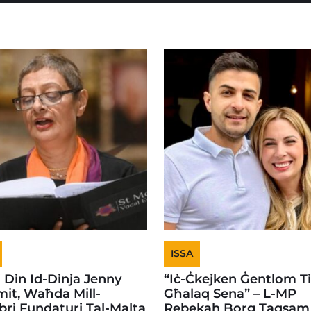
ISSA
i Din Id-Dinja Jenny
“Iċ-Ċkejken Ġentlom T
it, Waħda Mill-
Għalaq Sena” – L-MP
ri Fundaturi Tal-Malta
Rebekah Borg Taqsam