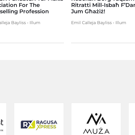
iation For The
Ritratti Mill-Isbaħ F’Dan
elling Profession
Jum Għażiż!
lleja Bayliss • Illum
Emil Calleja Bayliss • Illum