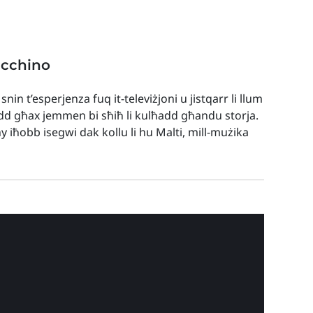
acchino
n t’esperjenza fuq it-televiżjoni u jistqarr li llum
add għax jemmen bi sħiħ li kulħadd għandu storja.
iħobb isegwi dak kollu li hu Malti, mill-mużika