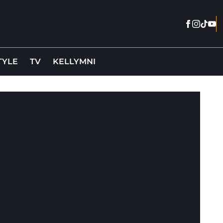
Facebook
Instag
Tikto
You
TYLE
TV
KELLYMNI