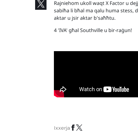
Rajniehom ukoll waqt X Factor u dejj
sabiħa li bħal ma qalu huma stess, d
aktar u jsir aktar b'saħħtu.
4 'IVA' għal Southville u bir-raġun!
Ixxerja