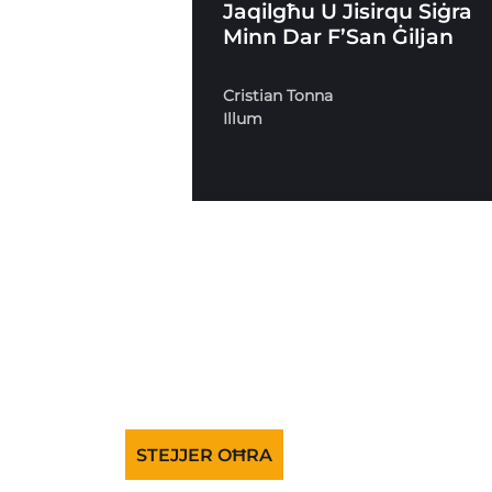
Jaqilgħu U Jisirqu Siġra
Minn Dar F’San Ġiljan
Cristian Tonna
Illum
STEJJER OĦRA