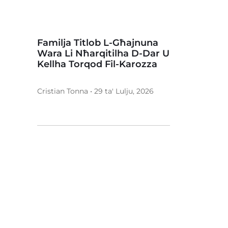
Familja Titlob L-Għajnuna
Wara Li Nħarqitilha D-Dar U
Kellha Torqod Fil-Karozza
Cristian Tonna • 29 ta' Lulju, 2026