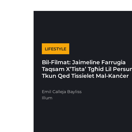
LIFESTYLE
Bil-Filmat: Jaimeline Farrugia
Taqsam X’Tista’ Tgħid Lil Persun
Tkun Qed Tissielet Mal-Kanċer
Emil Calleja Bayliss
Illum