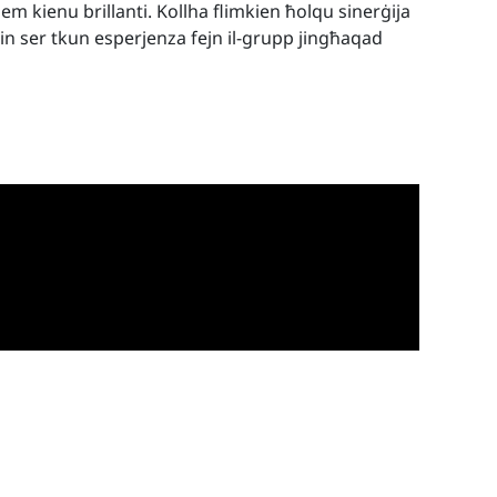
em kienu brillanti. Kollha flimkien ħolqu sinerġija
in ser tkun esperjenza fejn il-grupp jingħaqad