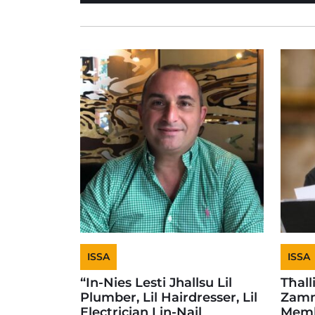
ISSA
ISSA
“In-Nies Lesti Jhallsu Lil
Tħall
Plumber, Lil Hairdresser, Lil
Zamm
Electrician Lin-Nail
Memb