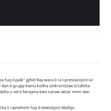
 fuq il-palk" jgħid Ray wara li ra l-prestazzjoni ta'
i dan il-grupp kienu kollha sinkroniżżati b'taħlita
 sabiħa u vera ħerqana biex naraw aktar minn dan
a li rajniehom fuq it-televiżjoni Maltija.