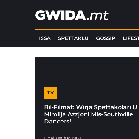
ISSA
SPETTAKLU
GOSSIP
LIFES
TV
Bil-Filmat: Wirja Spettakolari U
Mimlija Azzjoni Mis-Southville
Dancers!
Bħalissa fuq MGT