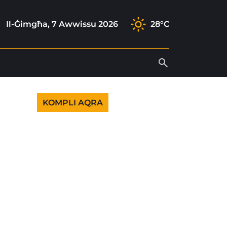
ram
k
tube
Il-Ġimgħa, 7 Awwissu 2026
28°C
KOMPLI AQRA