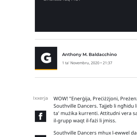
Anthony M. Baldacchino
1 ta' Novembru, 2020 • 21:37
Ixxerja
WOW! "Enerġija, Preċiżżjoni, Preżenza
Southville Dancers. Tajjeb li ngħidu l
ta' mużika kurrenti. Attitudni vera
il-grupp waqt il-fażi li jmiss.
Southville Dancers mhux l-ewwel darb