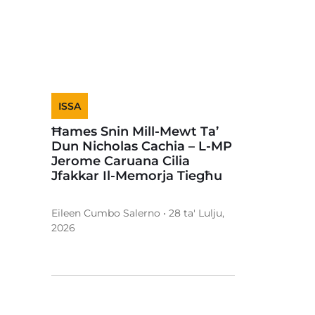
ISSA
Ħames Snin Mill-Mewt Ta’
Dun Nicholas Cachia – L-MP
Jerome Caruana Cilia
Jfakkar Il-Memorja Tiegħu
Eileen Cumbo Salerno • 28 ta' Lulju,
2026