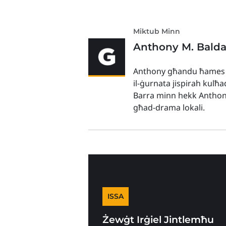
Miktub Minn
Anthony M. Bald
Anthony għandu ħames sni
il-ġurnata jispirah kulħ
Barra minn hekk Anthony 
għad-drama lokali.
ISSA
Żewġt Irġiel Jintlemħu