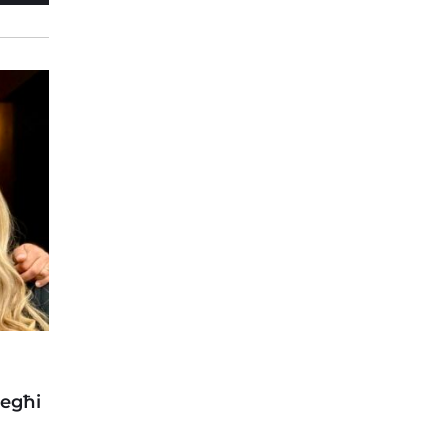
iegħi