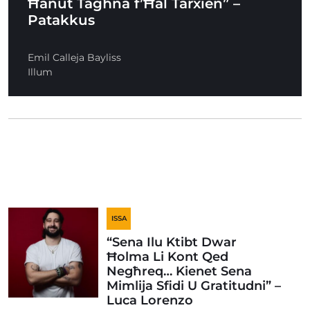
Ħanut Tagħna f’Ħal Tarxien” –
Patakkus
Emil Calleja Bayliss
Illum
ISSA
“Sena Ilu Ktibt Dwar
Ħolma Li Kont Qed
Negħreq… Kienet Sena
Mimlija Sfidi U Gratitudni” –
Luca Lorenzo