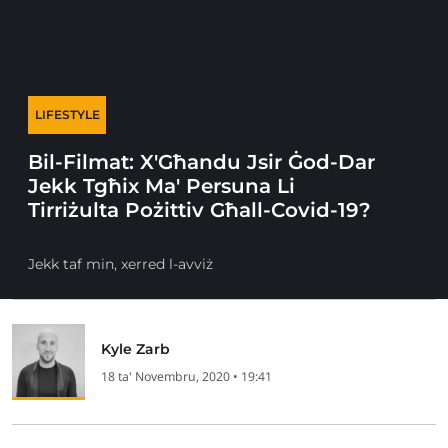
LIFESTYLE
Bil-Filmat: X'Għandu Jsir Ġod-Dar
Jekk Tgħix Ma' Persuna Li
Tirriżulta Pożittiv Għall-Covid-19?
Jekk taf min, xerred l-avviż
Kyle Zarb
18 ta' Novembru, 2020 • 19:41