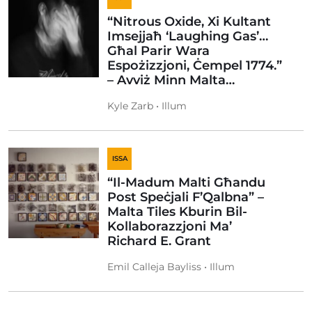
“Nitrous Oxide, Xi Kultant
Imsejjaħ ‘Laughing Gas’…
Għal Parir Wara
Espożizzjoni, Ċempel 1774.”
– Avviż Minn Malta…
Kyle Zarb • Illum
ISSA
“Il-Madum Malti Għandu
Post Speċjali F’Qalbna” –
Malta Tiles Kburin Bil-
Kollaborazzjoni Ma’
Richard E. Grant
Emil Calleja Bayliss • Illum