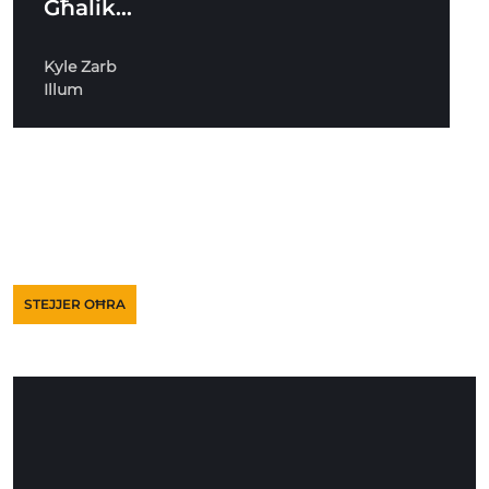
Għalik…
Kyle Zarb
Illum
STEJJER OĦRA