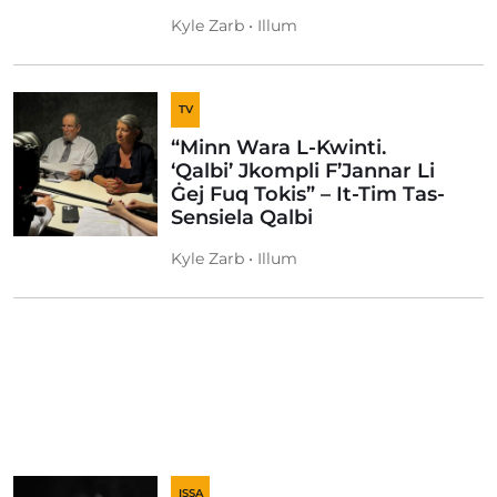
Kyle Zarb • Illum
TV
“Minn Wara L-Kwinti.
‘Qalbi’ Jkompli F’Jannar Li
Ġej Fuq Tokis” – It-Tim Tas-
Sensiela Qalbi
Kyle Zarb • Illum
ISSA