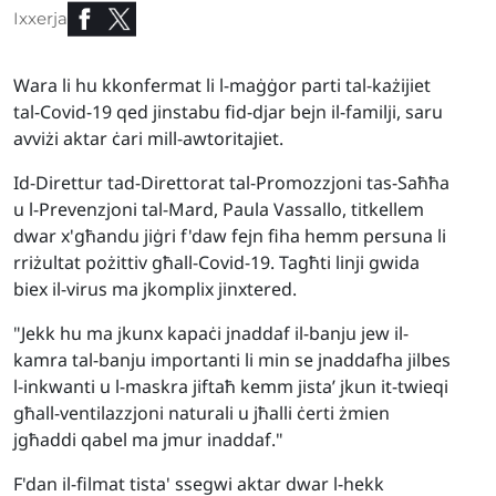
Ixxerja
Wara li hu kkonfermat li l-maġġor parti tal-każijiet
tal-Covid-19 qed jinstabu fid-djar bejn il-familji, saru
avviżi aktar ċari mill-awtoritajiet.
Id-Direttur tad-Direttorat tal-Promozzjoni tas-Saħħa
u l-Prevenzjoni tal-Mard, Paula Vassallo, titkellem
dwar x'għandu jiġri f'daw fejn fiha hemm persuna li
rriżultat pożittiv għall-Covid-19. Tagħti linji gwida
biex il-virus ma jkomplix jinxtered.
"Jekk hu ma jkunx kapaċi jnaddaf il-banju jew il-
kamra tal-banju importanti li min se jnaddafha jilbes
l-inkwanti u l-maskra jiftaħ kemm jista’ jkun it-twieqi
għall-ventilazzjoni naturali u jħalli ċerti żmien
jgħaddi qabel ma jmur inaddaf."
F'dan il-filmat tista' ssegwi aktar dwar l-hekk