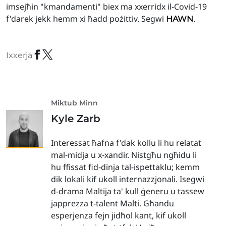
imsejħin "kmandamenti" biex ma xxerridx il-Covid-19
f'darek jekk hemm xi ħadd pożittiv. Segwi
.
HAWN
Ixxerja
Miktub Minn
Kyle Zarb
Interessat ħafna f'dak kollu li hu relatat
mal-midja u x-xandir. Nistgħu ngħidu li
hu ffissat fid-dinja tal-ispettaklu; kemm
dik lokali kif ukoll internazzjonali. Isegwi
d-drama Maltija ta' kull ġeneru u tassew
japprezza t-talent Malti. Għandu
esperjenza fejn jidħol kant, kif ukoll