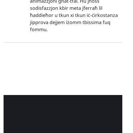
animazzjoni għat-tfal. Hu jħoss
sodisfazzjon kbir meta jferraħ lil
ħaddieħor u tkun xi tkun iċ-ċirkostanza
jipprova dejjem iżomm tbissima fuq
fommu.