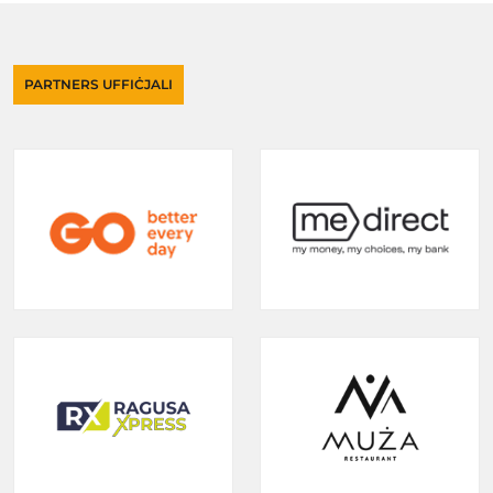
PARTNERS UFFIĊJALI