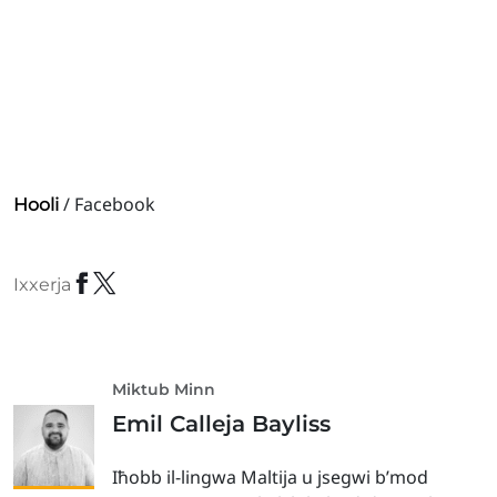
/ Facebook
Hooli
Ixxerja
Miktub Minn
Emil Calleja Bayliss
Iħobb il-lingwa Maltija u jsegwi b’mod