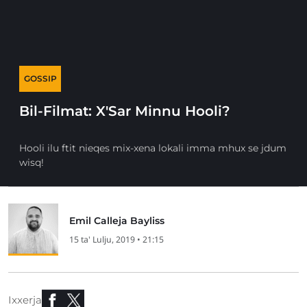
GOSSIP
Bil-Filmat: X'Sar Minnu Hooli?
Hooli ilu ftit nieqes mix-xena lokali imma mhux se jdum
wisq!
Emil Calleja Bayliss
15 ta' Lulju, 2019 • 21:15
Ixxerja