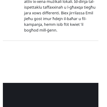
attiv ix-xena mużikali lokali. Id-dinja tal-
ispettaklu taffaxxinah u l-għaxqa tiegħu
jara xows differenti. Biex jirrilassa Emil
jieħu gost imur ħdejn il-baħar u fil-
kampanja, hemm isib ftit kwiet ’il
bogħod mill-ġenn.