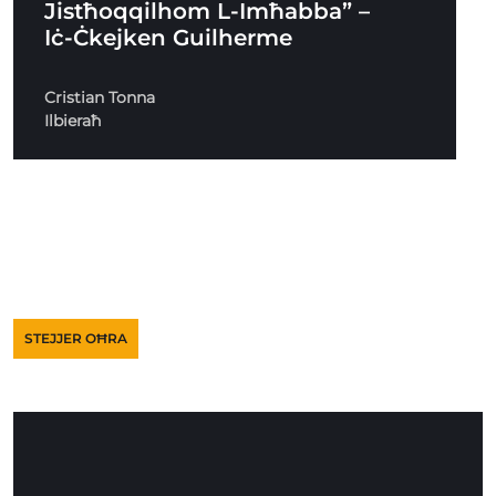
Jistħoqqilhom L-Imħabba” –
Iċ-Ċkejken Guilherme
Cristian Tonna
Ilbieraħ
STEJJER OĦRA