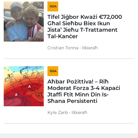
ISSA
Tifel Jiġbor Kważi €72,000
Għal Sieħbu Biex Ikun
Jista’ Jieħu T-Trattament
Tal-Kanċer
Cristian Tonna • Ilbieraħ
ISSA
Aħbar Pożittiva! – Riħ
Moderat Forza 3-4 Kapaċi
Jtaffi Ftit Minn Din Is-
Sħana Persistenti
Kyle Zarb • Ilbieraħ