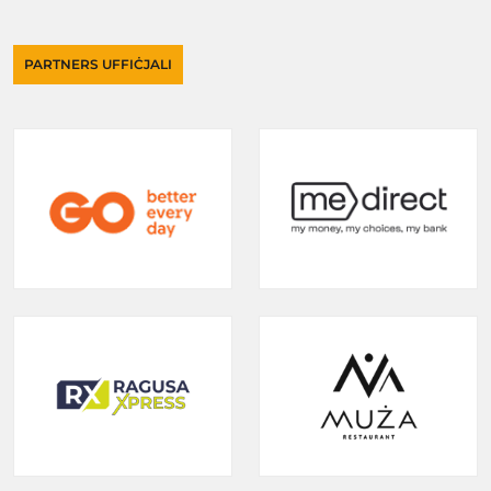
PARTNERS UFFIĊJALI