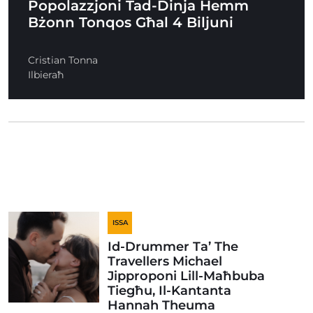
Popolazzjoni Tad-Dinja Hemm
Bżonn Tonqos Għal 4 Biljuni
Cristian Tonna
Ilbieraħ
ISSA
Id-Drummer Ta’ The
Travellers Michael
Jipproponi Lill-Maħbuba
Tiegħu, Il-Kantanta
Hannah Theuma