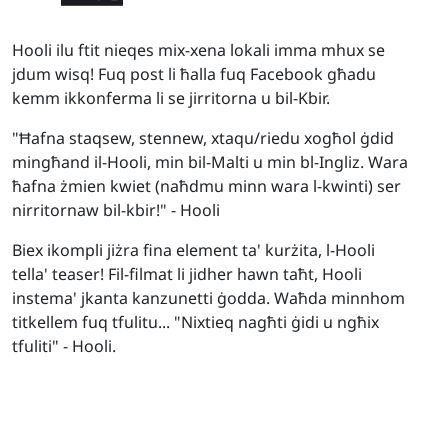
Hooli ilu ftit nieqes mix-xena lokali imma mhux se
jdum wisq! Fuq post li ħalla fuq Facebook għadu
kemm ikkonferma li se jirritorna u bil-Kbir.
"Ħafna staqsew, stennew, xtaqu/riedu xogħol ġdid
mingħand il-Hooli, min bil-Malti u min bl-Ingliz. Wara
ħafna żmien kwiet (naħdmu minn wara l-kwinti) ser
nirritornaw bil-kbir!" - Hooli
Biex ikompli jiżra fina element ta' kurżita, l-Hooli
tella' teaser! Fil-filmat li jidher hawn taħt, Hooli
instema' jkanta kanzunetti ġodda. Waħda minnhom
titkellem fuq tfulitu... "Nixtieq nagħti ġidi u ngħix
tfuliti" - Hooli.